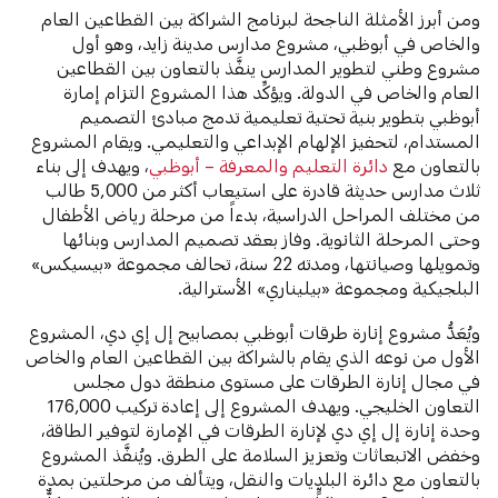
ومن أبرز الأمثلة الناجحة لبرنامج الشراكة بين القطاعين العام
والخاص في أبوظبي، مشروع مدارس مدينة زايد، وهو أول
مشروع وطني لتطوير المدارس ينفَّذ بالتعاون بين القطاعين
العام والخاص في الدولة. ويؤكِّد هذا المشروع التزام إمارة
أبوظبي بتطوير بنية تحتية تعليمية تدمج مبادئ التصميم
المستدام، لتحفيز الإلهام الإبداعي والتعليمي. ويقام المشروع
بالتعاون مع
دائرة التعليم والمعرفة – أبوظبي
، ويهدف إلى بناء
ثلاث مدارس حديثة قادرة على استيعاب أكثر من 5,000 طالب
من مختلف المراحل الدراسية، بدءاً من مرحلة رياض الأطفال
وحتى المرحلة الثانوية. وفاز بعقد تصميم المدارس وبنائها
وتمويلها وصيانتها، ومدته 22 سنة، تحالف مجموعة «بيسيكس»
البلجيكية ومجموعة «بيليناري»
الأسترالية.
ويُعَدُّ مشروع إنارة طرقات أبوظبي بمصابيح إل إي دي، المشروع
الأول من نوعه الذي يقام بالشراكة بين القطاعين العام والخاص
في مجال إنارة الطرقات على مستوى منطقة دول مجلس
التعاون الخليجي. ويهدف المشروع إلى إعادة تركيب 176,000
وحدة إنارة إل إي دي لإنارة الطرقات في الإمارة لتوفير الطاقة،
وخفض الانبعاثات وتعزيز السلامة على الطرق. ويُنفَّذ المشروع
بالتعاون مع دائرة البلديات والنقل، ويتألف من مرحلتين بمدة