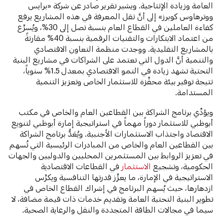
العامة وزيادة الإنتاجية. ويشير تقرير صادر عن شركة «برايس
ووترهاوس كوبرز» إلى أنَّ نقل المعرفة في هذه المشاريع يرفع
كفاءة العاملين في القطاع العام بنسبة تصل إلى 30%،
ويُسرِّع
من اعتماد الابتكارات والتقنيات الرقمية بنسبة 40% مقارنةً
بالمشاريع التقليدية. ووجدت منظمة التعاون الاقتصادي
والتنمية أنَّ الدول التي تعتمد على الشراكات في مشاريع البنية
التحتية تشهد زيادة في النمو الاقتصادي بمعدل 1.5% سنوياً،
نتيجة توفير بيئة محفِّزة للاستثمار الخاص وتعزيز التنمية
المستدامة.
ويؤدِّي برنامج الشراكة بين القطاعين العام والخاص في مكتب
أبوظبي للاستثمار دوراً مهماً في استراتيجية إمارة أبوظبي لتنويع
الاقتصاد واجتذاب الاستثمارات الأجنبية. ويُعَدُّ برنامج الشراكة
بين القطاعين العام والخاص من المبادرات الرئيسية التي تُسهم
في تعزيز الروابط بين المستثمرين المحليين والدوليين والجهات
الحكومية، وتشجيع
الاستثمار
في القطاعات الاقتصادية
الاستراتيجية في الإمارة، ما يعزِّز قدرتها التنافسية ويكرِّس
ازدهارها، حيث يُسهم البرنامج في إشراك القطاع الخاص في
تطوير البنية التحتية العامة وتقديم خدمات ذات قيمة مضافة، لا
سيما في مجالات الطاقة المتجددة والنقل والرعاية الصحية.