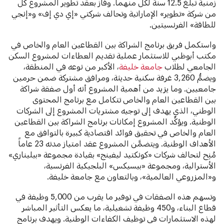
زمنية تبلغ 12.5 سنة لكلٍّ منهما. وفاز بعقد تطوير المشروع كلٌّ
من شركة «تطوير» الإماراتية وتحالف شركتي «إي دي إف» و«إنجي
للطاقة» الفرنسيتين.
واستكمل فريق برنامج الشراكة بين القطاعين العام والخاص في
مكتب أبوظبي للاستثمار عملية تقديم العطاءات لمشروع السكن
الجامعي لطلاب
جامعة خليفة
، الأكبر من نوعه في المنطقة،
ويضمُّ 3,260 غرفة سكنية حديثة، ومرافق مشتركة ضمن حرمين
جامعيين. وما يزيد من أهمية المشروع أنه أول صفقة شراكة
بين القطاعين العام والخاص تتكامل مع برنامج المحتوى
الوطني، الذي يهدف إلى توجيه مشتريات المشروع إلى الشركات
الوطنية. ويؤكِّد المشروع إمكانات برنامج الشراكة بين القطاعين
العام والخاص في تحقيق فوائد اقتصادية كبيرة بالتوافق مع
الأهداف الوطنية. ويتضمَّن المشروع عقد امتياز مدته 23 عاماً
مُنِح لتحالف شركات «كونكتيد ليفينج» بقيادة مجموعة «بيليناري»
الأسترالية، ومجموعة «بيسيكس» البلجيكية الفرنسية،
و«المزروعي العالمية»، وبالتعاون مع جامعة خليفة.
وتسهم هذه الصفقات في توفير ما يقرب من 5,000 وظيفة في
قطاع البناء، و450 وظيفة تشغيلية، ما يعكس التأثير المباشر
لهذه الاستثمارات في توظيف الكفاءات الوطنية. ويهدف برنامج