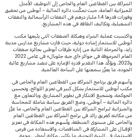
الشراكة بين القطاعين العام والخاص إلى التوظيف الأمثل
للميزانية العامة، حيث تمكَّنت دائرة المالية – أبوظبي من تحقيق
وفورات قدرها 1.4 مليار درهم في النفقات الرأسمالية والنفقات
التشغيلية، وتكاليف الطاقة في هذه المشاريع.
واكتسبت عملية الشراء وهيكلة الصفقات التي يتّبِعها مكتب
أبوظبي للاستثمار إشادة دولية، حيث فازت مشاريع مدارس مدينة
زايد، والمرحلة الثانية من إنارة طرقات أبوظبي بجائزة صفقات
العام المرموقة في جوائز «آي جيه جلوبال» في عامي 2022
و2023. ويؤكِّد هذا التقدير قدرة الإمارة على تنفيذ مشاريع عالية
الجودة، ما يعزِّز سمعتها على الساحة العالمية.
وأسهم فريق برنامج الشراكة بين القطاعين العام والخاص في
مكتب أبوظبي للاستثمار بشكل كبير في تعزيز اللوائح، وتحسين
الحوكمة، وتشجيع الابتكار في تطوير المشاريع. وبالتعاون مع
دائرة المالية – أبوظبي، وضع الفريق سياسة شاملة للمحاسبة
والميزانية لبرامج الشراكة بين القطاعين العام والخاص، ما عزَّز
من مكانته كفريق رائد في برامج الشراكة بين القطاعين العام
والخاص على مستوى المنطقة. وتُسهم هذه المكانة في تعزيز
الإقبال على المشاركة في المناقصات، والاستفادة من فرص
الاستثمار في البنية التحتية، ما يكرِّس مكانة أبوظبي وجهة