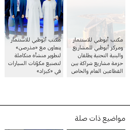
مكتب أبوظبي للاستثمار
مكتب أبوظبي للاستثمار
ومركز أبوظبي للمشاريع
يتعاون مع «مذرصن»
والبنية التحتية يطلقان
لتطوير منشأة متكاملة
حزمة مشاريع شراكة بين
لتصنيع مكوّنات السيارات
القطاعين العام والخاص
في «كيزاد»
بقيمة 55 مليار درهم
مواضيع ذات صلة