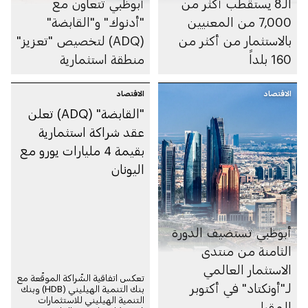
الـ8 يستقطب أكثر من
أبوظبي تتعاون مع
7,000 من المعنيين
"أدنوك" و"القابضة"
بالاستثمار من أكثر من
(ADQ) لتخصيص "تعزيز"
160 بلداً
منطقة استثمارية
الاقتصاد
الاقتصاد
"القابضة" (ADQ) تعلن
عقد شراكة استثمارية
بقيمة 4 مليارات يورو مع
اليونان
أبوظبي تستضيف الدورة
الثامنة من منتدى
الاستثمار العالمي
تعكس اتفاقية الشّراكة الموقّعة مع
لـ"أونكتاد" في أكتوبر
بنك التنمية الهيليني (HDB) وبنك
التنمية الهيليني للاستثمارات
المقبل