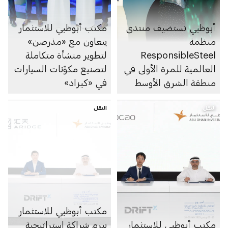
أبوظبي تستضيف منتدى
مكتب أبوظبي للاستثمار
منظمة
يتعاون مع «مذرصن»
ResponsibleSteel
لتطوير منشأة متكاملة
العالمية للمرة الأولى في
لتصنيع مكوّنات السيارات
منطقة الشرق الأوسط
في «كيزاد»
وشمال إفريقيا
النقل
النقل
مكتب أبوظبي للاستثمار
مكتب أبوظبي للاستثمار
يبرم شراكة استراتيجية