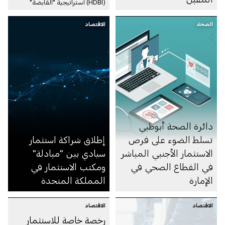
(HDBI) استراتيجية "القابضة"
(ADQ) بصفتها مستثمرًا على
المدى الطويل في الاقتصاد
الصحة
الاقتصاد
اليوناني تُسرِّع استثمارات
"القابضة" (ADQ) تمويل دعم
النّمو في القطاعات الرّئيسية
للاقتصاد اليوناني تهدف الاتفاقية
إلى بناء شراكات إستراتيجية تُسهِّل
عمليّات الاستثمار في الأسواق
الرئيسية لتحقيق عوائد مستدامة
على المدى البعيد
دائرة الصحة أبوظبي
تسلط الضوء على فرص
إطلاق شراكة استثمار
الاستثمار الأجنبي المباشر
سيادي بين "مبادلة"
في القطاع الصحي في
ومكتب الاستثمار في
الإمارة
المملكة المتحدة
الاقتصاد
الاقتصاد
رخصة خاصة للاستثمار