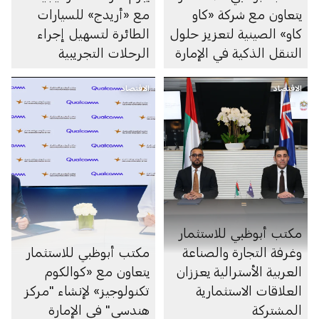
يتعاون مع شركة «كاو
مع «أريدج» للسيارات
كاو» الصينية لتعزيز حلول
الطائرة لتسهيل إجراء
التنقل الذكية في الإمارة
الرحلات التجريبية
للمركبات الجوية
الاقتصاد
الاقتصاد
مكتب أبوظبي للاستثمار
وغرفة التجارة والصناعة
مكتب أبوظبي للاستثمار
العربية الأسترالية يعززان
يتعاون مع «كوالكوم
العلاقات الاستثمارية
تكنولوجيز» لإنشاء "مركز
المشتركة
هندسي" في الإمارة