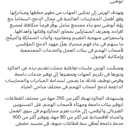
أبوظبي.
وتهدف الورش إلى تمكين الجهات من تطوير خططها ومبادراتها
وفق أفضل الممارسات العالمية في مجال الدمج، انسجاماً مع
رؤية أبوظبي نحو بناء مجتمع شامل يوفِّر فرصاً متكافئة لجميع
أفراده، وتعريف المشاركين بمحاور الجائزة وفئاتها وأهدافها،
واستعراض منهجية التقييم ومعاييره، وآليات المشاركة والترشُّح،
ما يسهم في بناء فهم مشترك يعزِّز جهود الدمج المؤسَّسي
لأصحاب الهمم في بيئات العمل والخدمات المجتمعية
وإمكانية الوصول.
وتضمَّنت الورش جلسات تفاعلية شملت تقديم نبذة عن الجائزة
ودورها في تكريم الجهات وتحفيزها إلى توفير خدمات دامجة
وفرص توظيف عادلة، ما يضمن استدامة المبادرات والممارسات
الداعمة لدمج أصحاب الهمم في مختلف مناحي الحياة.
وتستهدف الجائزة تهيئة أكثر من 250 جهة من مختلف القطاعات،
لتوفير بيئات دامجة ومهيّأة لأصحاب الهمم، على المستويين
الفيزيائي والرقمي، إلى جانب تعزيز مشاركتهم في سوق العمل
والحياة الاقتصادية عبر أكثر من 80 جهة، وتوفير أكثر من 500
خدمة دامجة تُغطّي ستة قطاعات حيوية، في تجسيد حقيقي