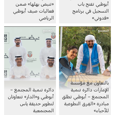
أبوظبي تفتح باب
«تنبض بهلها» ضمن
التسجيل في برنامج
فعاليات صيف أبوظبي
«قدوتي»
الرياضي
المجتمع
المجتمع
بالتعاون مع مؤسسة
الإمارات دائرة تنمية
دائرة تنمية المجتمع –
المجتمع – أبوظبي تطلق
أبوظبي و«الدار» تتعاونان
مبادرة «الفِرق التطوعية
لتطوير حديقة ياس
للأحياء»
المجتمعية