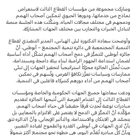
وشاركت مجموعة من مؤسسات القطاع الثالث لاستعراض
نماذج من خدماتها، ودورها الحيوي لتمكين أصحاب الهمم
ودمجهم في مختلف مجالات الحياة، وشكَّلت هذه الجلسة منصة
لتبادل الخبرات والتجارب بين مختلف الجهات المشاركة.
وأوضحت سعادة الدكتورة ليلى الهياس، المدير التنفيذي لقطاع
التنمية المجتمعية في دائرة تنمية المجتمع – أبوظبي، أنَّ
جائزة أبوظبي للتميُّز في دمج أصحاب الهمم تشكِّل أداة أساسية
لضمان استدامة الجهود الرامية لبناء بيئة دامجة ومستدامة،
حيث تُمثِّل الجائزة محرّكاً استراتيجياً لتحفيز الجهات إلى تبنّي
ممارسات وسياسات تعزِّز تكافؤ الفرص، وتُسهم في تمكين
أصحاب الهمم من أداء دورهم كشركاء فاعلين في التنمية.
ودعت سعادتها جميع الجهات الحكومية والخاصة ومؤسسات
القطاع الثالث إلى اغتنام الفرصة التي تُتيحها الجائزة لتقديم
مبادرات نوعية تُحدِث فَرقاً حقيقياً في حياة أصحاب الهمم،
مؤكِّدة أنَّ التميُّز في الدمج لا يقتصر على الالتزام بالمعايير، بل
يتجسَّد في الابتكار، والاستدامة، والتأثير الإيجابي، وأنَّ الدائرة تثق
بأنَّ لدى الجهات في أبوظبي القدرة والطموح لقيادة التغيير،
وبأنَّ كلَّ مبادرة تُقدَّم اليوم، هي خطوة نحو مجتمعٍ أكثرَ شمولاً