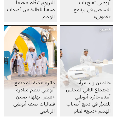
أبوظبي تفتح باب
التربوي تنظِّم مخيماً
التسجيل في برنامج
صيفياً للطلبة من أصحاب
«قدوتي»
الهمم
المجتمع
المجتمع
خالد بن زايد يترأس
دائرة تنمية المجتمع –
الاجتماع الثاني لمجلس
أبوظبي تنظم مبادرة
أمناء جائزة أبوظبي
«تنبض بهلها» ضمن
للتميُّز في دمج أصحاب
فعاليات صيف أبوظبي
الهمم «دمج» لعام
الرياضي