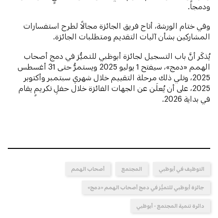
ودمجاً.
وفي ختام الورشة، أتاح فريق الجائزة مجالاً لطرح استفسارات
المشاركين بشأن آليات التقديم ومتطلبات الجائزة.
يُذكَر أنَّ باب التسجيل لجائزة أبوظبي للتميُّز في دمج أصحاب
الهمم «دمج»، سيفتح 1 يوليو 2025 ويستمرُّ حتى 31 أغسطس
2025، وتلي ذلك مرحلة التقييم خلال شهري سبتمبر وأكتوبر
2025، على أن يُعلَن عن الجهات الفائزة خلال حفلِ تكريمٍ يقام
في بداية 2026.
التوظيف في أبوظبي
المجتمع
أصحاب الهمم
جائزة أبوظبي للتميُّز في دمج أصحاب الهمم «دمج»
دائرة تنمية المجتمع - أبوظبي