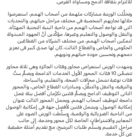
للالتزام بثقافة الدمج ومساواة الفرص.
وتخلَّلت الورشة مشاركات ملهمة من أصحاب الهمم، استعرضوا
خلالها تجاربهم الشخصية في مختلف مراحل حياتهم، والتحديات
التي قد تواجه أصحاب الهمم من ناحية البنية التحتية المهيّأة،
والنقل والوصول والتعليم وغيرها، مؤكِّدين أنَّ الجهود المبذولة
لتمكين أصحاب الهمم، من مختلف الشركاء من القطاعَين
الحكومي والخاص والقطاع الثالث، كان لها صدى كبير في تعزيز
دمجهم وتحسين جودة حياتهم وذويهم.
وشهدت الورش استعراض محاور وفئات الجائزة وهي ثلاثة محاور
تتضمَّن 10 فئات؛ المحور الأول الخدمات الدامجة ويضمُّ ستَّ
فئات نوعية تشمل مجالات الصحة، والتعليم، والسياحة،
والترفيه، والنقل والتنقُّل، ومبادرات القطاع الخاص، والمحور
الثاني التوظيف الدامج ويضمُّ فئتين تكرِّمان أفضل بيئة عمل
دامجة لتوظيف أصحاب الهمم. ويحمل المحور الثالث عنوان
إمكانية الوصول، ويشمل فئتين لأفضل جهة في إمكانية الوصول
من الناحية الفيزيائية والرقمية. وسلَّطت الورش الضوء على
المعايير والاشتراطات الخاصة لكلِّ محور وخدمة، إلى جانب
مراحل التقييم وتسلُّم طلبات الترشيح، مع تقديم أمثلة حقيقية
عن كلِّ خدمة.