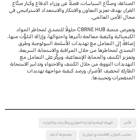
الصناعة، وصنَّاع السياسات، فضلاً عن وزراء الدفاع وكبار صنَّاع
القرار، بهدف تعزيز التعاون والابتكار والاستعداد الاستراتيجي في
مجال الأمن العالمي.
وتعرض منصة CBRNE HUB حلولاً للتصدي لمخاطر المواد
الكيميائية وكيفية معالجة تأثيرها واحتوائها، وإزالة التلوُّث منها،
إضافةً إلى التعامل مع تهديدات الأسلحة البيولوجية وطرق
التصدي لمخاطرها من خلال المراقبة والاستجابة السريعة.
وتعزيز الكشف والحماية الإشعاعية، ويركِّز على التعامل مع
التهديدات النووية من خلال الكشف والاحتواء وتدابير الاستجابة
الطارئة لتخفيف الأضرار، ورصد كيفية مواجهة تهديدات
المتفجرات وتحييدها.
الأمن
الهيئة الوطنية لإدارة الطوارئ والأزمات والكوارث
مجلس التوازن الاقتصادي (توازن)
مجموعة أدنيك