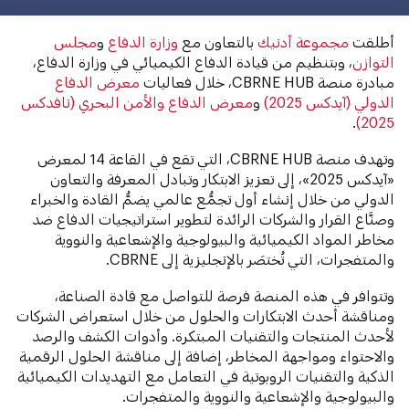
أطلقت
مجموعة أدنيك
بالتعاون مع
وزارة الدفاع
و
مجلس
التوازن
، وبتنظيم من قيادة الدفاع الكيميائي في وزارة الدفاع،
مبادرة منصة CBRNE HUB، خلال فعاليات
معرض الدفاع
الدولي (آيدكس 2025)
و
معرض الدفاع والأمن البحري (نافدكس
.
2025)
وتهدف منصة CBRNE HUB، التي تقع في القاعة 14 لمعرض
«آيدكس 2025»، إلى تعزيز الابتكار وتبادل المعرفة والتعاون
الدولي من خلال إنشاء أول تجمُّع عالمي يضمُّ القادة والخبراء
وصنَّاع القرار والشركات الرائدة لتطوير استراتيجيات الدفاع ضد
مخاطر المواد الكيميائية والبيولوجية والإشعاعية والنووية
والمتفجرات، التي تُختصَر بالإنجليزية إلى CBRNE.
وتتوافر في هذه المنصة فرصة للتواصل مع قادة الصناعة،
ومناقشة أحدث الابتكارات والحلول من خلال استعراض الشركات
لأحدث المنتجات والتقنيات المبتكرة. وأدوات الكشف والرصد
والاحتواء ومواجهة المخاطر، إضافة إلى مناقشة الحلول الرقمية
الذكية والتقنيات الروبوتية في التعامل مع التهديدات الكيميائية
والبيولوجية والإشعاعية والنووية والمتفجرات.