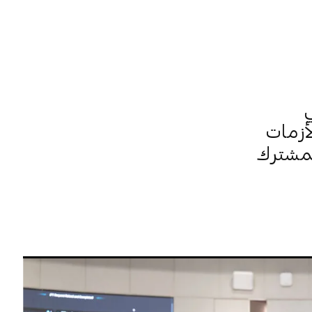
ي
لأزمات
لمشترك