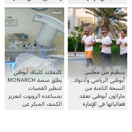
السوبرماركت ومنصاتها
الرياضة
الصحة
الإلكترونية
بتنظيم من مجلس
كليفلاند كلينك أبوظبي
أبوظبي الرياضي وأدنوك..
يطلق منصة MONARCH
النسخة الثامنة من
لتنظير القصبات
ماراثون أبوظبي تعقد
بمساعدة الروبوت لتعزيز
فعالياتها في الإمارة
الكشف المبكر عن
سرطان الرئة