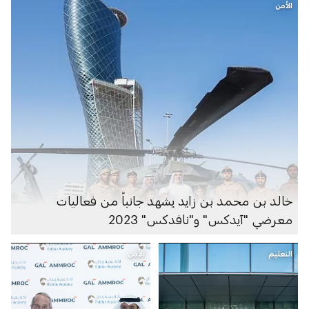
الأمن
خالد بن محمد بن زايد يشهد جانباً من فعاليات
معرضي "آيدكس" و"نافدكس" 2023
التعليم
الأمن