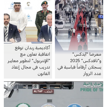
أكاديمية ربدان توقع
معرضا "آيدكس"
اتفاقية تعاون مع
و"نافدكس" 2025
"الإنتربول" لتطوير معايير
يسجلان أرقاماً قياسية في
تدريب في مجال إنفاذ
عدد الزوار
القانون
أخبار ولي العهد