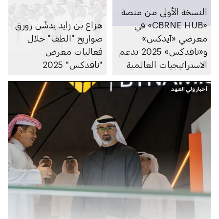
النسخة الأولى من منصة
«CBRNE HUB» في
هزاع بن زايد يدشّن زورق
معرضي «آيدكس»
صواريخ "الطف" خلال
و«نافدكس» 2025 تدعم
فعاليات معرض
الاستراتيجيات العالمية
"نافدكس" 2025
للتصدي للمخاطر
أخبار ولي العهد
الكيميائية والبيولوجية
والإشعاعية والنووية
والمتفجرات