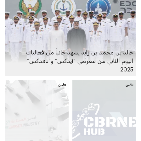
خالد بن محمد بن زايد يشهد جانباً من فعاليات
اليوم الثاني من معرضَي "آيدكس" و"نافدكس"
2025
الأمن
الأمن