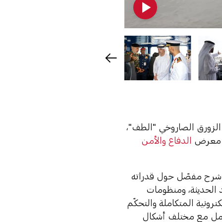
 الزورق الصاروخي "الطف"،
ت معرض
الدفاع والأمن
على متن الزورق، الذي يبلغ طوله 62 متراً، إلى شرح مفصّل حول قدراته
د الحديثة، ومنظومات
رونية المتكاملة والتحكّم
عامل مع مختلف أشكال