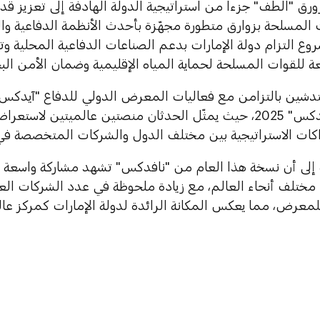
زورق "الطف" جزءاً من استراتيجية الدولة الهادفة إلى تعزيز قد
ت المسلحة بزوارق متطورة مجهّزة بأحدث الأنظمة الدفاعية وا
ع التزام دولة الإمارات بدعم الصناعات الدفاعية المحلية وت
عة للقوات المسلحة لحماية المياه الإقليمية وضمان الأمن الب
لتدشين بالتزامن مع فعاليات المعرض الدولي للدفاع "آيدكس
البحري "نافدكس" 2025، حيث يمثّل الحدثان منصتين عالميتين ل
اكات الاستراتيجية بين مختلف الدول والشركات المتخصصة ف
ة إلى أن نسخة هذا العام من "نافدكس" تشهد مشاركة واسعة 
ن مختلف أنحاء العالم، مع زيادة ملحوظة في عدد الشركات ال
رض، مما يعكس المكانة الرائدة لدولة الإمارات كمركز عالمي 