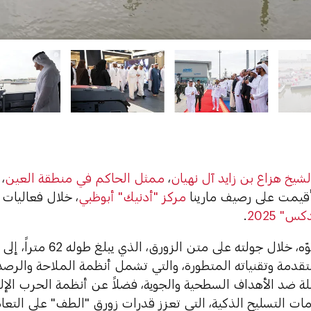
شيخ هزاع بن زايد آل نهيان
،
ممثل الحاكم في منطقة العين
،
قيمت على رصيف مارينا
مركز "أدنيك" أبوظبي
، خلال فعاليا
س" 2025
.
واستمع سموّه، خلال جولته 
متقدمة وتقنياته المتطورة، والتي تشمل أنظمة الملاحة والرص
ة ضد الأهداف السطحية والجوية، فضلاً عن أنظمة الحرب الإلكت
مات التسليح الذكية، التي تعزز قدرات زورق "الطف" على الت