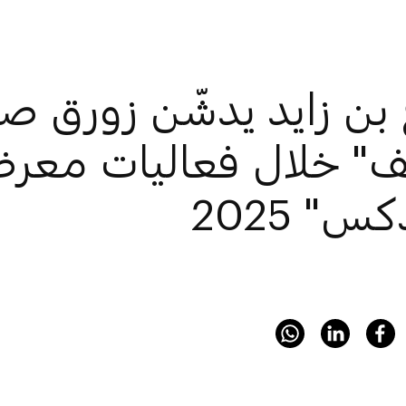
بن زايد يدشّن زورق صو
ف" خلال فعاليات معر
س" 2025