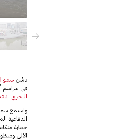
دشّن
سمو ال
في مراسم أُ
البحري "نافدك
الدفاعية ال
حماية متكامل
الآلي ومنظو