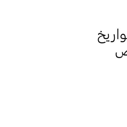
اريخ
ض