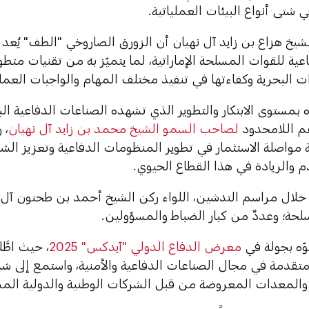
 شتى أنواع البيئات العملياتية.
شيخ هزاع بن زايد آل نهيان أن الزورق الصاروخي "الطف" يُعد 
اعية للقوات المسلحة الإماراتية، لما يتميّز به من تقنيات متطو
ت البحرية وكفاءتها في تنفيذ مختلف المهام والواجبات العملي
بمستوى الابتكار والتطوير الذي تشهده الصناعات الدفاعية الب
م اللامحدود
لصاحب السمو الشيخ محمد بن زايد آل نهيان
، 
ة مواصلة الاستثمار في تطوير المنظومات الدفاعية وتعزيز الش
 والريادة في هذا القطاع الحيوي.
 خلال مراسم التدشين، اللواء ركن الشيخ أحمد بن طحنون آل ن
لحة؛ وعددٌ من كبار الضباط والمسؤولين.
ّه بجولة في
معرض الدفاع الدولي "آيدكس" 2025
، حيث اطَّ
لمتقدمة في مجال الصناعات الدفاعية والأمنية، واستمع إلى ش
المعدات المعروضة من قبل الشركات الوطنية والدولية المش