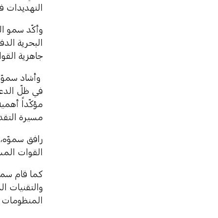
التهديدات في
وأكّد سمو ال
البحرية الدف
جاهزية القوا
وأشاد سموّه 
في ظلّ الدع
مؤكّداً أهمي
مسيرة التقدم
رافق سموّه،
القوات المس
كما قام سمو
والتقنيات ا
المنظومات و