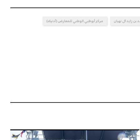
بن زايد آل نهيان
مركز أبوظبي الوطني للمعارض (أدنيك)
الأمن