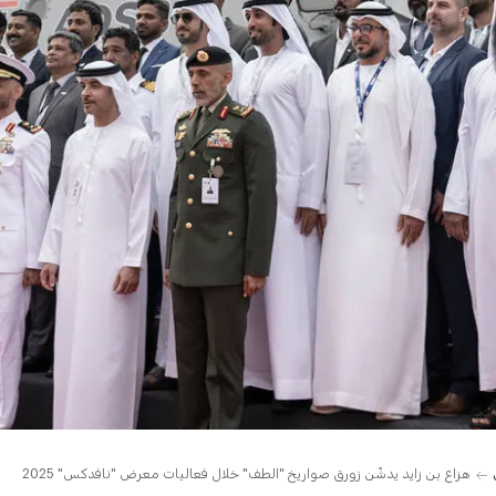
هزاع بن زايد يدشّن زورق صواريخ "الطف" خلال فعاليات معرض "نافدكس" 2025