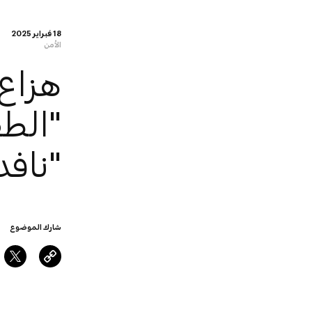
18 فبراير 2025
الأمن
هزاع 
"الط
"نافدك
شارك الموضوع