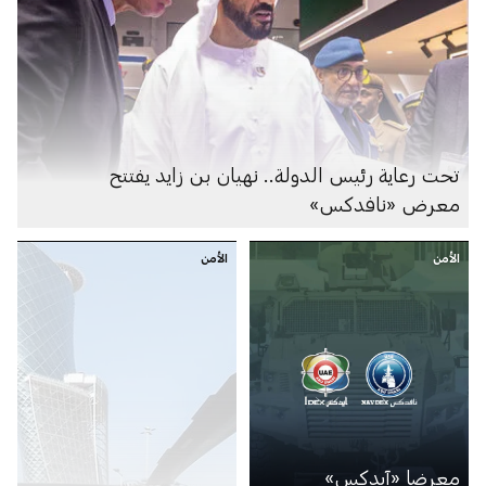
تحت رعاية رئيس الدولة.. نهيان بن زايد يفتتح
معرض «نافدكس»
الأمن
الأمن
معرضا «آيدكس»