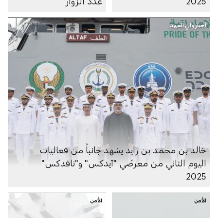
2025
عدد الزوار
أخبار ولي العهد
خالد بن محمد بن زايد يشهد جانباً من فعاليات
اليوم الثاني من معرضَي "آيدكس" و"نافدكس"
2025
الأمن
الأمن