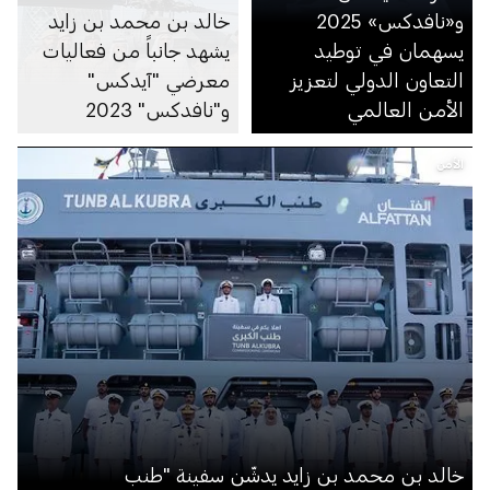
و«نافدكس» 2025
خالد بن محمد بن زايد
يسهمان في توطيد
يشهد جانباً من فعاليات
التعاون الدولي لتعزيز
معرضي "آيدكس"
الأمن العالمي
و"نافدكس" 2023
الأمن
خالد بن محمد بن زايد يدشّن سفينة "طنب