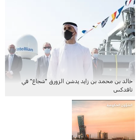
خالد بن محمد بن زايد يدشن الزورق "شجاع" في
نافدكس
الشؤون الحكومية