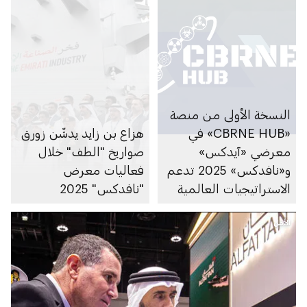
النسخة الأولى من منصة
«CBRNE HUB» في
هزاع بن زايد يدشّن زورق
معرضي «آيدكس»
صواريخ "الطف" خلال
و«نافدكس» 2025 تدعم
فعاليات معرض
الاستراتيجيات العالمية
"نافدكس" 2025
للتصدي للمخاطر
الأمن
الكيميائية والبيولوجية
والإشعاعية والنووية
والمتفجرات