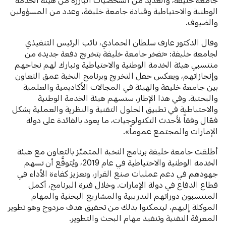
الوطنية والاحتياطية وقيادة جامعة خليفة، وعدد من المسؤولين
والضيوف.
وقال الدكتور عارف سلطان الحمادي، نائب الرئيس التنفيذي
لجامعة خليفة: «تفخر جامعة خليفة بتخريج دفعة جديدة من
منتسبي هيئة الخدمة الوطنية والاحتياطية ونبارك لهم نجاحهم
وإنجازاتهم، ويعكس حفل التخريج وبرنامج النخبة عمق التعاون
بين جامعة خليفة والهيئة في المجالات الأكاديمية والعلمية
والبحثية. وفي هذا الإطار، ستسهم هيئة الخدمة الوطنية
والاحتياطية في تطبيق الحلول التقنية والنظرية والعملية بشكل
فعّال وفقاً لأحدث التكنولوجيات، ما يعود بالفائدة على دولة
الإمارات والمجتمع عموماً».
أطلقت جامعة خليفة برنامج النخبة المتميِّز بالتعاون مع هيئة
الخدمة الوطنية والاحتياطية في عام 2019، ويُتوقَّع أن تسهم
جهودهم في دعم عمليات صنع القرار، وتعزيز كفاءة الأداء في
قطاع الدفاع في دولة الإمارات. وخلال فترة البرنامج، أكمل
المنتسبون دوراتهم التدريبية والمشاريع البحثية والمهام
الموكلة إليهم، ليتمكنوا بذلك من تحقيق هدف مزدوج وهو تطوير
المعرفة التقنية وتنفيذ مهام البحث والتطوير.