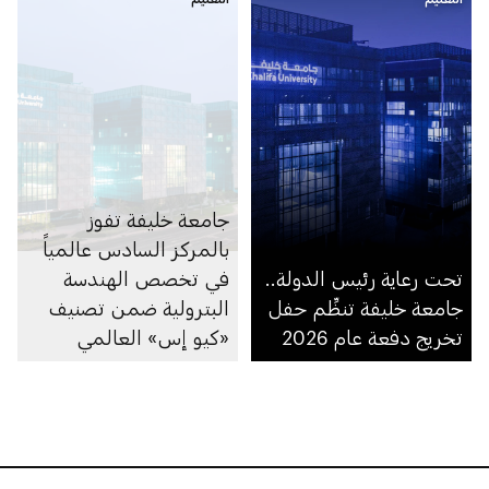
القطاعات
جامعة خليفة تفوز
بالمركز السادس عالمياً
تحت رعاية رئيس الدولة..
في تخصص الهندسة
جامعة خليفة تنظِّم حفل
البترولية ضمن تصنيف
تخريج دفعة عام 2026
«كيو إس» العالمي
للجامعات حسب
التخصص لعام 2026