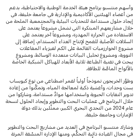
وأسهم منتسبو برنامج هيئة الخدمة الوطنية والاحتياطية، بدعم
من أعضاء الهيئتين الأكاديمية والإدارية في جامعة خليفة، في
إيجاد حلول مستدامة للتحديات البيئية والمجتمعية الملحة من
خلال مشاريعهم المبتكرة التي تشمل مشروعاً يعتمد على
الاستفادة من الحرارة المهدرة، ومشروعاً آخر يعتمد على
السلالات الأصلية للقمح لإنتاج الغذاء المستدام، إضافة إلى
مشروع الخوارزميات القائمة على الكم لفيزياء المفاعلات
النووية، ومشروع تحليل البيانات متعددة الوسائط، ومشروعٍ
يبحث في تقنية الطباعة ثلاثية الأبعاد للهياكل الشبكية الخاصة
بالألواح الماصَّة للطاقة.
وطوَّر الخريجون نموذجاً أولياً لقمر اصطناعي من نوع كيوبساب
بست وحدات، وأغشية ذكية لمعالجة المياه، وتمكَّنوا من إعادة
تدوير النفايات الحيوية واستخدامها موادَّ مستدامة، وشاركوا من
خلال البرنامج في عمليات البحث والتطوير وإيجاد الحلول لنسخة
عام 2024 من التحدي البحري الكبير، ممثِّلين بذلك دولة
الإمارات وجامعة خليفة.
وشارك منتسبو البرنامج في العديد من مشاريع البحث والتطوير
في مجال القيادة ذاتية التحكُّم، ومنها الإدارة المنسِّقة المرنة