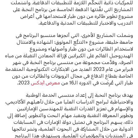
للمركبات ذاتية التحكُّم اللازمة للتطبيقات الدفاعية. واشتملت
المشاريع التي نفَّذتها الدفعة الخامسة من برنامج النخبة على
مشروع تطوير طائرة من دون طيار لاستخدامها في أغراض
التدريب والاختبار للتطبيقات المدنية والدفاعية.
وشملت المشاريع الأخرى، التي أنجزها منتسبو البرنامج في
جامعة خليفة، مشروع «التتبُّع الموثوق: الشهادة والامتثال
لاستخدام الطائرات من دون طيار وأصولها» ومشروع
الهيدروجيل القائم على الكيراتين لإزالة المعادن الثقيلة من مياه
الصرف. وقدَّمت مجموعة من منتسبي برنامج النخبة في شهر
فبراير من عام 2023 العديد من الابتكارات التكنولوجية المتقدمة
الخاصة بقطاع الدفاع في مجال الروبوتات والطائرات من دون
طيار التي عُرِضَت في الدورة الـ16 من
معرض آيدكس
2023.
يهدف برنامج النخبة إلى إعداد منتسبي الخدمة الوطنية
والاحتياطية لبرامج الدراسات العليا من خلال تأهيلهم الأكاديمي،
والإسهام في تعزيز القدرات التقنية للمهندسين الإماراتيين
وتطوير المعرفة التقنية وتنفيذ مهام البحث والتطوير. إضافة إلى
ذلك، يسهم البرنامج في تمثيل دولة الإمارات في المسابقات
الدولية من خلال المشاركة في البحوث العلمية، ونشر نتائجها
في المنتديات والمؤتمرات العلمية. ويستهدف هذا البرنامج