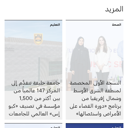
المزيد
الصحة
التعليم
النسخة الأولى المخصصة
جامعة خليفة تتقدَّم إلى
لمنطقة الشرق الأوسط
المركز 147 عالمياً من
وشمال إفريقيا من
بين أكثر من 1,500
برنامج «دورة القضاء على
مؤسسة في تصنيف «كيو
الأمراض واستئصالها»
إس» العالمي للجامعات
تعزِّز التعاون بين مختلف
لعام 2027
التعليم
التعليم