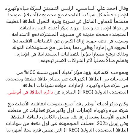
وقال أحمد علي الشامسي، الرئيس التنفيذي لشركة مياه وكهرباء
الإمارات: «تُشكل شراكتنا الناجحة مع مجموعة (أدنيك) نموذجاً
متقدماً للتعاون الفاعل في تسريع وتيرة التحول للطاقة النظيفة
في دولة الإمارات. ويمثل تزويد مركز أدنيك العين بالطاقة
المتجددة محطة جديدة في مسيرتنا المشتركة نحو الاستدامة،
ويسهم في دعم جهود إزالة الكربون عن القطاعات الاقتصادية
الحيوية في إمارة أبوظبي، بما يتماشى مع مستهدفات الدولة.
وبذلك نرسّخ معياراً مؤثراً للفعاليات المستدامة في الإمارة،
ونقدّم مثالاً عملياً لأثر الشراكات الاستراتيجية».
وبموجب الاتفاقية، يزود مركز أدنيك العين بنسبة 100% من
احتياجاته من الطاقة الكهربائية عبر مصادر طاقة نظيفة ومتجددة
من شركة مياه وكهرباء الإمارات، موثّقة بشهادات الطاقة
المتجددة الدولية (I-REC) الصادرة عن
دائرة الطاقة في أبوظبي
.
وكان مركز أدنيك أبوظبي قد أصبح، بموجب اتفاقيته الأصلية مع
شركة مياه وكهرباء الإمارات، أول وأكبر مركز فعاليات في منطقة
الشرق الأوسط وشمال إفريقيا يعمل بالكامل بالطاقة النظيفة.
وفي إبريل 2025، حصلت المجموعة على أول دفعة من شهادات
الطاقة المتجددة الدولية (I-REC) التي تغطي فترة ستة أشهر، ما