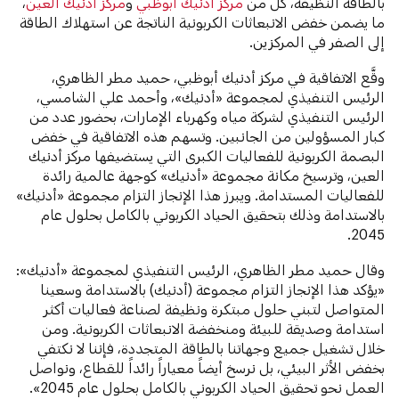
بالطاقة النظيفة، كل من
مركز أدنيك أبوظبي
و
مركز أدنيك العين
،
ما يضمن خفض الانبعاثات الكربونية الناتجة عن استهلاك الطاقة
إلى الصفر في المركزين.
وقَّع الاتفاقية في مركز أدنيك أبوظبي، حميد مطر الظاهري،
الرئيس التنفيذي لمجموعة «أدنيك»، وأحمد علي الشامسي،
الرئيس التنفيذي لشركة مياه وكهرباء الإمارات، بحضور عدد من
كبار المسؤولين من الجانبين. وتسهم هذه الاتفاقية في خفض
البصمة الكربونية للفعاليات الكبرى التي يستضيفها مركز أدنيك
العين، وترسيخ مكانة مجموعة «أدنيك» كوجهة عالمية رائدة
للفعاليات المستدامة. ويبرز هذا الإنجاز التزام مجموعة «أدنيك»
بالاستدامة وذلك بتحقيق الحياد الكربوني بالكامل بحلول عام
2045.
وقال حميد مطر الظاهري، الرئيس التنفيذي لمجموعة «أدنيك»:
«يؤكد هذا الإنجاز التزام مجموعة (أدنيك) بالاستدامة وسعينا
المتواصل لتبني حلول مبتكرة ونظيفة لصناعة فعاليات أكثر
استدامة وصديقة للبيئة ومنخفضة الانبعاثات الكربونية. ومن
خلال تشغيل جميع وجهاتنا بالطاقة المتجددة، فإننا لا نكتفي
بخفض الأثر البيئي، بل نرسخ أيضاً معياراً رائداً للقطاع، ونواصل
العمل نحو تحقيق الحياد الكربوني بالكامل بحلول عام 2045».