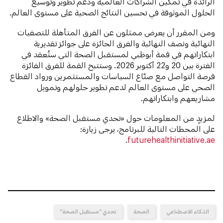
الرائدة في تمكين الشراكات العالمية ودعم تطوير وتوسيع
الحلول الموثوقة في تحسين النتائج الصحية على مستوى العالم.
ومن المقرر أن يعرض ممثلون عن الفرق المتأهلة للتصفيات
النهائية ونصف النهائية والفرق الحائزة على جوائز تقديرية
ابتكاراتهم في قمة أبوظبي لمستقبل الصحة التي ستُعقد في
الفترة بين 20 و22 أكتوبر 2026. وستتيح القمة للفرق الفائزة
فرصة التواصل مع صنّاع السياسات والمستثمرين ورواد القطاع
الصحي على مستوى العالم لدعم تطوير حلولهم وتمويل
مشاريعهم وابتكاراتهم.
لمزيدٍ من المعلومات حول «تحدي مستقبل الصحة» والاطلاع
على المحطات التالية للبرنامج، يرجى زيارة:
⁠.
futurehealthinitiative.ae
الذكاء الاصطناعي
الصحة
تحدي "مستقبل الصحة"