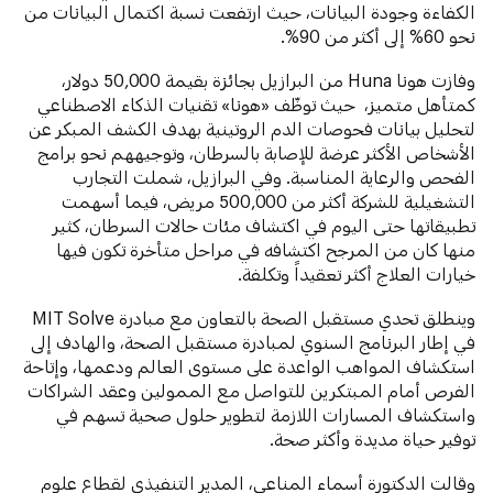
الكفاءة وجودة البيانات، حيث ارتفعت نسبة اكتمال البيانات من
نحو 60% إلى أكثر من 90%.
وفازت هونا Huna من البرازيل بجائزة بقيمة 50,000 دولار،
كمتأهل متميز، حيث توظّف «هونا» تقنيات الذكاء الاصطناعي
لتحليل بيانات فحوصات الدم الروتينية بهدف الكشف المبكر عن
الأشخاص الأكثر عرضة للإصابة بالسرطان، وتوجيههم نحو برامج
الفحص والرعاية المناسبة. وفي البرازيل، شملت التجارب
التشغيلية للشركة أكثر من 500,000 مريض، فيما أسهمت
تطبيقاتها حتى اليوم في اكتشاف مئات حالات السرطان، كثير
منها كان من المرجح اكتشافه في مراحل متأخرة تكون فيها
خيارات العلاج أكثر تعقيداً وتكلفة.
وينطلق تحدي مستقبل الصحة بالتعاون مع مبادرة MIT Solve
في إطار البرنامج السنوي لمبادرة مستقبل الصحة، والهادف إلى
استكشاف المواهب الواعدة على مستوى العالم ودعمها، وإتاحة
الفرص أمام المبتكرين للتواصل مع الممولين وعقد الشراكات
واستكشاف المسارات اللازمة لتطوير حلول صحية تسهم في
توفير حياة مديدة وأكثر صحة.
وقالت الدكتورة أسماء المناعي، المدير التنفيذي لقطاع علوم