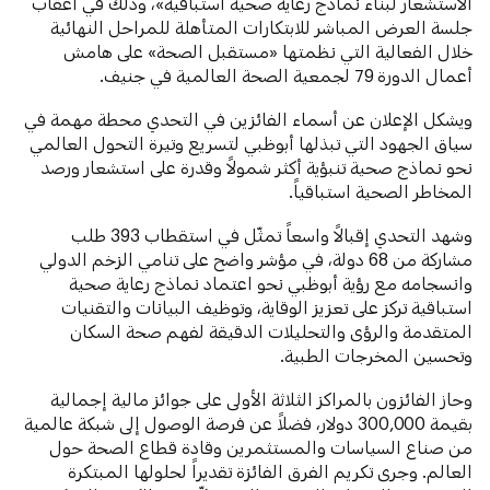
الاستشعار لبناء نماذج رعاية صحية استباقية»، وذلك في أعقاب
جلسة العرض المباشر للابتكارات المتأهلة للمراحل النهائية
خلال الفعالية التي نظمتها «مستقبل الصحة» على هامش
أعمال الدورة 79 لجمعية الصحة العالمية في جنيف.
ويشكل الإعلان عن أسماء الفائزين في التحدي محطة مهمة في
سياق الجهود التي تبذلها أبوظبي لتسريع وتيرة التحول العالمي
نحو نماذج صحية تنبؤية أكثر شمولاً وقدرة على استشعار ورصد
المخاطر الصحية استباقياً.
وشهد التحدي إقبالاً واسعاً تمثّل في استقطاب 393 طلب
مشاركة من 68 دولة، في مؤشر واضح على تنامي الزخم الدولي
وانسجامه مع رؤية أبوظبي نحو اعتماد نماذج رعاية صحية
استباقية تركز على تعزيز الوقاية، وتوظيف البيانات والتقنيات
المتقدمة والرؤى والتحليلات الدقيقة لفهم صحة السكان
وتحسين المخرجات الطبية.
وحاز الفائزون بالمراكز الثلاثة الأولى على جوائز مالية إجمالية
بقيمة 300,000 دولار، فضلاً عن فرصة الوصول إلى شبكة عالمية
من صناع السياسات والمستثمرين وقادة قطاع الصحة حول
العالم. وجرى تكريم الفرق الفائزة تقديراً لحلولها المبتكرة