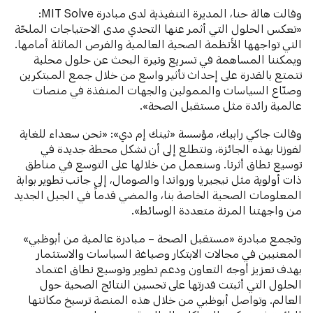
وقالت هالة حنا، المديرة التنفيذية لدى مبادرة MIT Solve:
«تعكس الحلول التي أثمر عنها التحدي مدى الاحتياجات الملحّة
التي تواجهها الأنظمة الصحية العالمية والفرص الماثلة أمامها.
ويمكننا المساهمة في تسريع وتيرة البحث عن حلول محلية
تتمتع بالقدرة على إحداث تأثير واسع من خلال جمع المبتكرين
وصنّاع السياسات والممولين والجهات المنفذة في منصات
عالمية رائدة مثل مستقبل الصحة».
وقالت جاكي رابيك، مؤسسة «ثينك إم دي»: «نحن سعداء للغاية
لفوزنا بهذه الجائزة، ونتطلع إلى أن تشكل محطة جديدة في
توسيع نطاق أثرنا. وسنعمل من خلالها على التوسع في مناطق
ذات أولوية مثل نيجيريا ورواندا والصومال، إلى جانب تطوير بوابة
المعلومات الصحية الخاصة بنا، والمضي قدماً في الجيل الجديد
من واجهتنا المرنة متعددة الوسائط».
وتجمع مبادرة «مستقبل الصحة – مبادرة عالمية من أبوظبي»
المعنيين في مجالات الابتكار وصياغة السياسات والاستثمار
بهدف تعزيز أوجه التعاون ودعم تطوير وتوسيع نطاق اعتماد
الحلول التي أثبتت قدرتها على تحسين النتائج الصحية حول
العالم. وتواصل أبوظبي من خلال هذه المنصة ترسيخ مكانتها