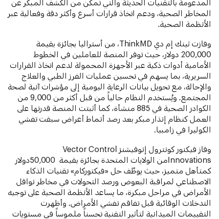
المدعومة بالتقنيات الحديثة والتي تمكّن من الكشف المبكر عن
المخاطر الصحية، ودعم اتخاذ قرارات أسرع وأكثر دقة وفعالية عبر
الأنظمة الصحية.
وفازت ثينك إم دي ThinkMD، من أستراليا بجائزة بقيمة
200,000 دولار، حيث توفر المنصة للعاملين في الخطوط
الأمامية أدوات ذكية عبر الأجهزة المحمولة لدعم اتخاذ القرارات
السريرية، بما يسهم في تحسين عمليات الفرز الطبي والعلاج
والإحالة، مع تحويل بيانات الرعاية اليومية إلى مؤشرات آنية لصحة
المجتمع. ويُستخدم النظام حالياً من قبل أكثر من 9,000 من
الكوادر الصحية في 885 منشأة، كما أثبتت المنصة قدرتها على
العمل كنظام إنذار مبكر بعد رصد أنماط أعراض سبقت تفشي
الكوليرا في زامبيا.
وفاز فيكتور كونترول إنوفيشنز Vector Control
Innovationsمن الولايات المتحدة بجائزة بقيمة 50,000دولار
كمتأهل متميز، حيث يوظّف حل «فيكتوركام» تقنيات الذكاء
الاصطناعي لمراقبة البعوض ورصد التحولات في مخاطر نواقل
الأمراض في مراحل مبكرة، ما يساعد الأنظمة الصحية على توجيه
التدخلات الوقائية قبل تفاقم تفشي الأمراض. وأظهرت
التقييمات الميدانية لتأثير التقنية تحسناً ملموساً في مستويات