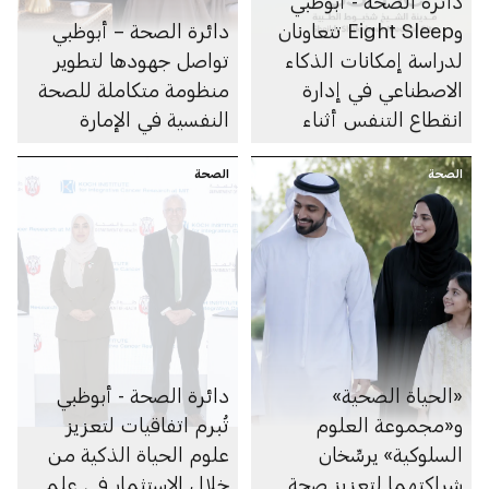
دائرة الصحة - أبوظبي
وEight Sleep تتعاونان
دائرة الصحة – أبوظبي
لدراسة إمكانات الذكاء
تواصل جهودها لتطوير
الاصطناعي في إدارة
منظومة متكاملة للصحة
انقطاع التنفس أثناء
النفسية في الإمارة
النوم
الصحة
الصحة
«الحياة الصحية»
دائرة الصحة - أبوظبي
و«مجموعة العلوم
تُبرم اتفاقيات لتعزيز
السلوكية» يرسِّخان
علوم الحياة الذكية من
شراكتهما لتعزيز صحة
خلال الاستثمار في علم