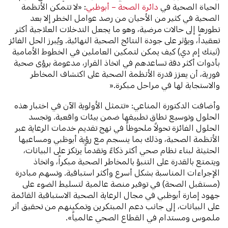
الحياة الصحية في
دائرة الصحة – أبوظبي
: «لا تتمكن الأنظمة
الصحية في كثير من الأحيان من رصد عوامل الخطر إلا بعد
تطورها إلى حالات مرضية، وهو ما يجعل التدخلات العلاجية أكثر
تعقيداً، ويؤثر على جودة النتائج الصحية النهائية. ويُبرز الحل الفائز
(ثينك إم دي) كيف يمكن لتمكين العاملين في الخطوط الأمامية
بأدوات أكثر دقة تساعدهم في اتخاذ القرار، مدعومة برؤى صحية
فورية، أن يعزز قدرة الأنظمة الصحية على اكتشاف المخاطر
والاستجابة لها في مراحل مبكرة.«
وأضافت الدكتورة المناعي: «تتمثل الأولوية الآن في اختبار هذه
الحلول وتوسيع نطاق تطبيقها ضمن بيئات واقعية. وتجسد
الحلول الفائزة تحولاً ملحوظاً في نهج تقديم خدمات الرعاية عبر
الأنظمة الصحية، وذلك بما ينسجم مع رؤية أبوظبي ومساعيها
الحثيثة لبناء نظام صحي أكثر ذكاءً وتقدماً يرتكز على البيانات،
ويتمتع بالقدرة على التنبؤ بالمخاطر الصحية مبكراً، واتخاذ
الإجراءات المناسبة بشكل أسرع وأكثر استباقية. وتسهم مبادرة
(مستقبل الصحة) في توفير منصة عالمية لتسليط الضوء على
جهود إمارة أبوظبي في مجال الرعاية الصحية الاستباقية القائمة
على البيانات، إلى جانب دعم المبتكرين وتمكينهم من تحقيق أثر
ملموس ومستدام في القطاع الصحي عالمياً».