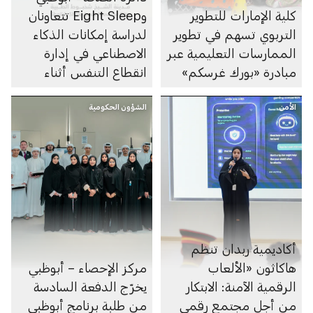
كلية الإمارات للتطوير
وEight Sleep تتعاونان
التربوي تسهم في تطوير
لدراسة إمكانات الذكاء
الممارسات التعليمية عبر
الاصطناعي في إدارة
مبادرة «بورك غرسكم»
انقطاع التنفس أثناء
النوم
الأمن
الشؤون الحكومية
أكاديمية ربدان تنظم
هاكاثون «الألعاب
مركز الإحصاء – أبوظبي
الرقمية الآمنة: الابتكار
يخرّج الدفعة السادسة
من أجل مجتمع رقمي
من طلبة برنامج أبوظبي