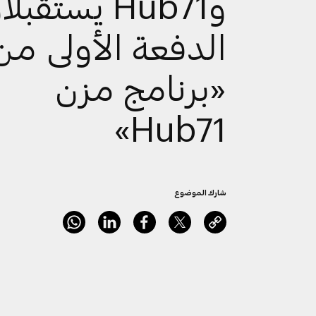
وHub71 يستقبل
الدفعة الأولى من
«برنامج مزن
Hub71»
شارك الموضوع