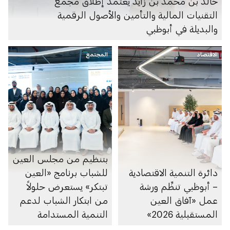
خالد بن محمد بن زايد يعتمد إطلاق مجمّع
التقنيات المالية والتأمين والأصول الرقمية
والبديلة في أبوظبي
الاقتصاد
المجتمع
بتنظيم من مجلس العين
دائرة التنمية الاقتصادية
للشباب برنامج «العين
– أبوظبي تنظِّم ورشة
تبتكر» يستعرض حلولاً
عمل «آفاق العين
من ابتكار الشباب لدعم
المستقبلية 2026»
التنمية المستدامة