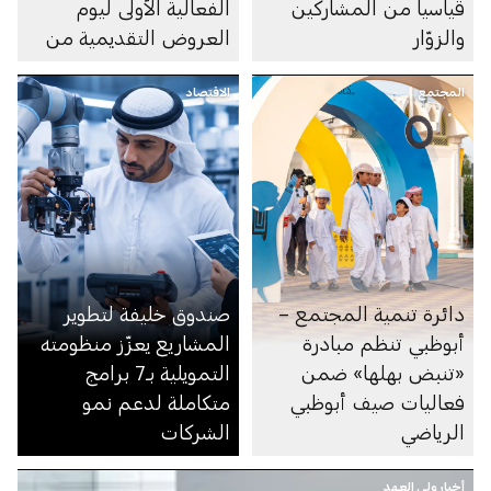
قياسياً من المشاركين
الفعالية الأولى ليوم
والزوّار
العروض التقديمية من
برنامج «مزن Hub71»
المجتمع
الاقتصاد
دائرة تنمية المجتمع –
صندوق خليفة لتطوير
أبوظبي تنظم مبادرة
المشاريع يعزّز منظومته
«تنبض بهلها» ضمن
التمويلية بـ7 برامج
فعاليات صيف أبوظبي
متكاملة لدعم نمو
الرياضي
الشركات
أخبار ولي العهد