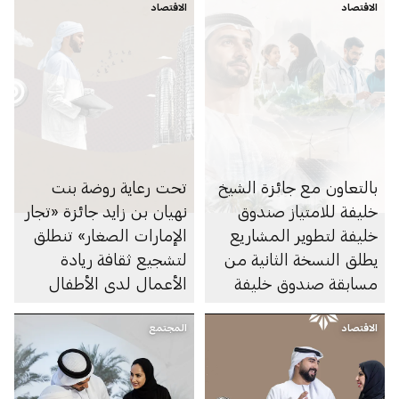
الاقتصاد
الاقتصاد
بالتعاون مع جائزة الشيخ
تحت رعاية روضة بنت
خليفة للامتياز صندوق
نهيان بن زايد جائزة «تجار
خليفة لتطوير المشاريع
الإمارات الصغار» تنطلق
يطلق النسخة الثانية من
لتشجيع ثقافة ريادة
مسابقة صندوق خليفة
الأعمال لدى الأطفال
لريادة الأعمال
والناشئة في دولة
الاقتصاد
المجتمع
الإمارات