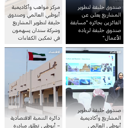
صندوق خليفة لتطوير
مركز مواهب وأكاديمية
المشاريع يعلن عن
أبوظبي العالمي وصندوق
الفائزين بجائزة "مسابقة
خليفة لتطوير المشاريع
صندوق خليفة لريادة
وشركة سندان يسهمون
الأعمال"
في تمكين الكفاءات
الإماراتية في منطقة
الاقتصاد
الاقتصاد
العين عبر برنامج رواد
الأعمال المستقبليين
للطباعة ثلاثية الأبعاد
صندوق خليفة لتطوير
المشاريع وأكاديمية
دائرة التنمية الاقتصادية
أبوظبي العالمي
– أبوظبي تطلق مبادرة