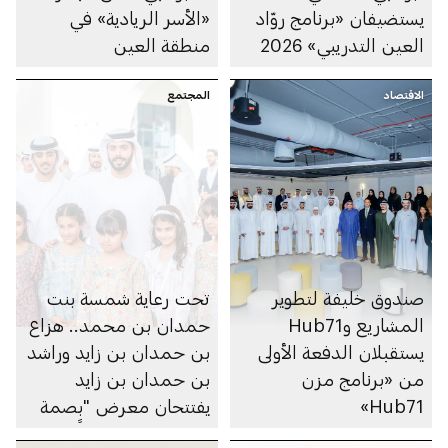
يستضيفان «برنامج روّاد
«الأسر الريادية» في
العين التدريبي» 2026
منطقة العين
الاقتصاد
المجتمع
صندوق خليفة لتطوير
تحت رعاية شمسة بنت
المشاريع وHub71
حمدان بن محمد.. هزاع
يستقبلان الدفعة الأولى
بن حمدان بن زايد وراشد
من «برنامج مزن
بن حمدان بن زايد
Hub71»
يفتتحان معرض "بصمة
الإمارات: نبني معاً"