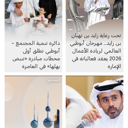
تحت رعاية زايد بن نهيان
بن زايد.. مهرجان أبوظبي
دائرة تنمية المجتمع –
العالمي لريادة الأعمال
أبوظبي تطلق أولى
2026 يعقد فعالياته في
محطات مبادرة «تنبض
الإمارة
بهلها» في العامرة
الاقتصاد
المجتمع