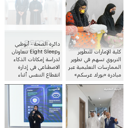
دائرة الصحة - أبوظبي
كلية الإمارات للتطوير
وEight Sleep تتعاونان
التربوي تسهم في تطوير
لدراسة إمكانات الذكاء
الممارسات التعليمية عبر
الاصطناعي في إدارة
مبادرة «بورك غرسكم»
انقطاع التنفس أثناء
النوم
البنية التحتية
الأمن