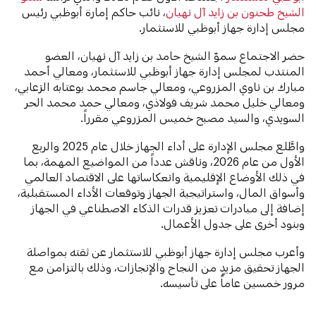
الشيخ طحنون بن زايد آل نهيان
، نائب حاكم إمارة أبوظبي رئيس
مجلس إدارة جهاز أبوظبي للاستثمار.
حضر الاجتماع سموّ الشيخ حامد بن زايد آل نهيان، العضو
المنتدب لمجلس إدارة جهاز أبوظبي للاستثمار، ومعالي أحمد
مبارك بن ناوي المزروعي، ومعالي جاسم محمد بوعتابه الزعابي،
ومعالي خليل محمد شريف فولاذي، ومعالي حمد محمد الحر
السويدي، والسيد مصبح خميس المزروعي مقرراً.
واطَّلع مجلس الإدارة على أداء الجهاز خلال عام 2025 والربع
الأول من عام 2026، وناقش عدداً من المواضيع المهمة، بما
في ذلك الأوضاع الإقليمية وانعكاساتها على الاقتصاد العالمي
وأسواق المال، واستراتيجية الجهاز وتوقعات الأداء المستقبلية،
إضافة إلى مبادرات تعزيز قدرات الذكاء الاصطناعي في الجهاز
وبنود أخرى على جدول الأعمال.
وأعرب مجلس إدارة جهاز أبوظبي للاستثمار عن ثقته بمواصلة
الجهاز تحقيق مزيدٍ من النجاح والإنجازات، وذلك بالتزامن مع
مرور خمسين عاماً على تأسيسه.