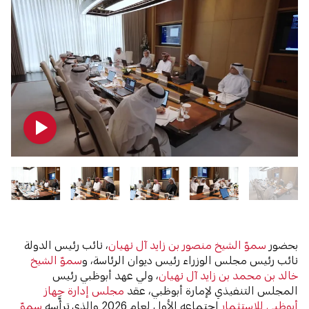
بحضور
سموّ الشيخ منصور بن زايد آل نهيان
، نائب رئيس الدولة
نائب رئيس مجلس الوزراء رئيس ديوان الرئاسة، و
سموّ الشيخ
خالد بن محمد بن زايد آل نهيان
، ولي عهد أبوظبي رئيس
المجلس التنفيذي لإمارة أبوظبي، عقد
مجلس إدارة جهاز
أبوظبي للاستثمار
اجتماعه الأول لعام 2026 والذي ترأَّسه
سموّ