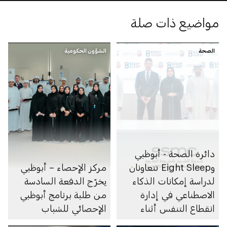
مواضيع ذات صلة
الصحة
الشؤون الحكومية
دائرة الصحة - أبوظبي
وEight Sleep تتعاونان
مركز الإحصاء – أبوظبي
لدراسة إمكانات الذكاء
يخرّج الدفعة السادسة
الاصطناعي في إدارة
من طلبة برنامج أبوظبي
انقطاع التنفس أثناء
الإحصائي للشباب
النوم