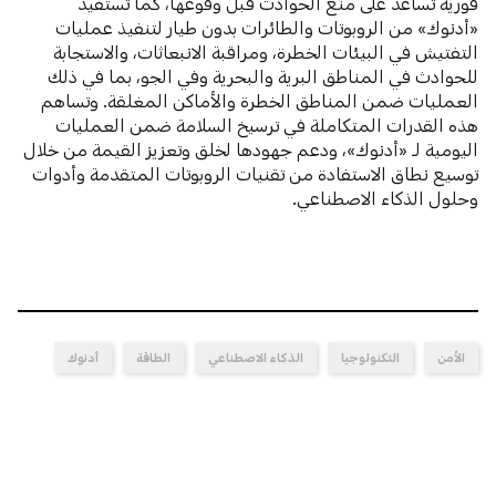
فورية تساعد على منع الحوادث قبل وقوعها، كما تستفيد
«أدنوك» من الروبوتات والطائرات بدون طيار لتنفيذ عمليات
التفتيش في البيئات الخطرة، ومراقبة الانبعاثات، والاستجابة
للحوادث في المناطق البرية والبحرية وفي الجو، بما في ذلك
العمليات ضمن المناطق الخطرة والأماكن المغلقة. وتساهم
هذه القدرات المتكاملة في ترسيخ السلامة ضمن العمليات
اليومية لـ «أدنوك»، ودعم جهودها لخلق وتعزيز القيمة من خلال
توسيع نطاق الاستفادة من تقنيات الروبوتات المتقدمة وأدوات
وحلول الذكاء الاصطناعي.
الأمن
التكنولوجيا
الذكاء الاصطناعي
الطاقة
أدنوك