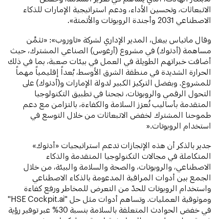
الانبعاثات، وتحسين الأداء، ودعم استراتيجية الإمارات للذكاء
الاصطناعي 2031 وأجندة الروبوتات والأتمتة».
وقال ماتياس بيغل، المدير الإداري لشركة «تاوروب»: «نثمِّن
مساهمة (أدنوك) في مشروع (أرغوس) الصناعي المشترك، حيث
أضافت خبراتهم الطويلة في العمل في بيئات صعبة، بما في ذلك
الحرارة الشديدة في منطقة الشرق الأوسط، بُعداً إقليمياً مهماً
للمشروع. وبفضل التركيز الكبير لدولة الإمارات و(أدنوك) على
التحول الرقمي والروبوتات، نجحنا في تطبيق التكنولوجيا
المتقدمة بأساليب تُعزز السلامة والكفاءة، بالتزامن مع دعم
طموحنا المشترك لخفض الانبعاثات من خلال التوسع في
استخدام الروبوتات.«
جدير بالذكر أن هذه الإنجازات تدعم استراتيجيات «أدنوك»
المتكاملة في مجالات التكنولوجيا المتقدمة والذكاء
الاصطناعي، والروبوتات، والصحة والسلامة والبيئة، من خلال
الجمع بين أدوات المراقبة المدعومة بالذكاء الاصطناعي
واستخدام الروبوتات للحدّ من التعرض للمخاطر ورفع كفاءة
وموثوقية العمليات. وتساهم أدوات مثل حل "HSE Cockpit.ai"
في خفض الحوادث المتعلقة بالسلامة بنسبة 30% عبر توفير رؤية