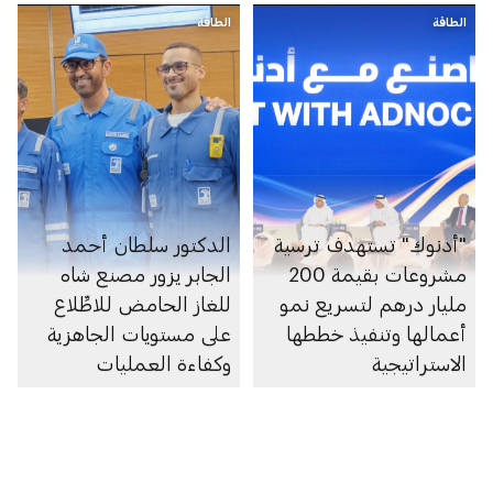
الطاقة
الشيف في أبوظبي
الطاقة
"أدنوك" تستهدف ترسية
الدكتور سلطان أحمد
مشروعات بقيمة 200
الجابر يزور مصنع شاه
مليار درهم لتسريع نمو
للغاز الحامض للاطِّلاع
أعمالها وتنفيذ خططها
على مستويات الجاهزية
الاستراتيجية
وكفاءة العمليات