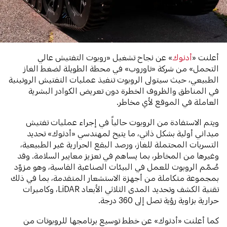
أعلنت «
أدنوك
» عن نجاح تشغيل «روبوت التفتيش عالي
التحمل» من شركة «تاوروب» في محطة الطويلة لضغط الغاز
الطبيعي، حيث سيتولى الروبوت تنفيذ عمليات التفتيش الروتينية
في المناطق والظروف الخطرة دون تعريض الكوادر البشرية
العاملة في الموقع لأي مخاطر.
ويتم الاستفادة من الروبوت حالياً في إجراء عمليات تفتيش
ميداني أولية بشكل ذاتي، ما يتيح لمهندسي «أدنوك» تحديد
التسربات المحتملة للغاز، ورصد البقع الحرارية غير الطبيعية،
وغيرها من المخاطر، بما يساهم في تعزيز معايير السلامة. وقد
صُمّم الروبوت للعمل في البيئات الصناعية القاسية، وهو مزوّد
بمجموعة متكاملة من أجهزة الاستشعار المتقدمة، بما في ذلك
تقنية الكشف وتحديد المدى الثلاثي الأبعاد LiDAR، وكاميرات
حرارية بزاوية رؤية تصل إلى 360 درجة.
كما أعلنت «أدنوك» عن خطط توسيع برنامجها للروبوتات من