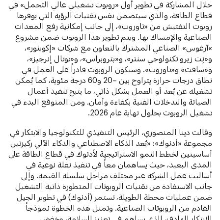
خلال المشاركة في تطوير أول «روبوت تشغيلي عالي التحمل» في
قطاع الطاقة، والذي سيتضمن نفس تقنيات الرؤية التي يوفرها
روبوت التفتيش من «تاوروب»، إلى جانب إمكانية رفع المعدات
الصناعية والإمساك بها. ويتم تطوير هذا الروبوت ضمن مشروع
»آرغوس» الصناعي المشترك بالتعاون مع شركات «إكوينور»،
و«نِت زيرو تكنولوجي سنتر»، و«بتروبراس»، و«توتال إنرجيز»،
و«سافت» و«تاوروب». وسيكون الروبوت قادراً على العمل في
نطاق درجات حرارة يتراوح بين –20 و60 درجة مئوية، كما يُمكن
تشغيله عن بُعد أو العمل بشكل ذاتي، ما يتيح تنفيذ أعمال
الصيانة والتدخلات الفنية بكفاءة وأمان. ومن المتوقع البدء في
تشغيل الروبوت بحلول نهاية عام 2026.
وقالت دينا المنصوري، الرئيس التنفيذي للتكنولوجيا والابتكار في
مجموعة «أدنوك»: «يُعد الذكاء الاصطناعي والذكاء الآلي ركيزتين
أساسيتين لخطط النمو الاستراتيجية لأدنوك في قطاع الطاقة على
المدى البعيد، حيث يساهمان معاً في تنفيذ نقلة نوعية في
أساليب عمل الشركة عبر مختلف مراحل سلسلة القيمة. وإلى
جانب الاستفادة من تقنيات الروبوتات المتطورة ذاتية التشغيل
ضمن عمليات محطة الطويلة، تستمر (أدنوك) في تطوير الجيل
القادم من الروبوتات الصناعية. وتمثل هذه الخطوة نموذجاً
للابتكار الهادف، الذي يساهم في تعزيز السلامة، وخفض