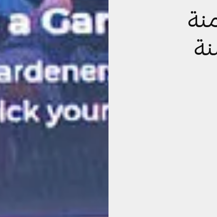
منة
نة