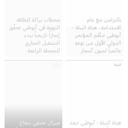
بالتزامن مع عام
محطات براكة للطاقة
الاستدامة.. هيئة البيئة –
النووية في أبوظبي تحقِّق
أبوظبي تنظِّم المؤتمر
إنجازاً تاريخياً ببدء
الدولي الأول من نوعه
التشغيل التجاري
عالمياً لصون أشجار
للمحطة الرابعة
القرم وتنميتها
البيئة
البيئة
هيئة البيئة - أبوظبي تنفذ
ميرال تحتفي بنجاح
برنامجاً مدعوماً بالذكاء
مبادرة «أجنحة في الأفق»