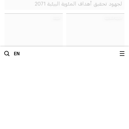
لجهود تحقيق أهداف المئوية البيئية 2071
البنية التحتية
البيئة
EN
هيئة البيئة – أبوظبي
مجموعة تدوير تطلق
وشركة مُدن تدشِّنان برجاً
هُويتها المؤسَّسية ورؤيتها
لتنقية الهواء في جزيرة
الرئيسية
الاستراتيجية الجديدة
الحديريات
عن المكتب الإعلامي
البيئة
آخر الأخبار