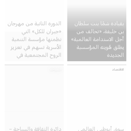
بقيادة شمّا بنت سلطان
الدورة الثانية من مهرجان
بن خليفة، «تحالف من
«جيران للكل» التي
أجل الاستدامة العالمية»
نظمتها مؤسسة التنمية
يطلق هُويته المؤسسية
الأسرية تسهم في تعزيز
الجديدة
الروح المجتمعية في
أبوظبي
الاقتصاد
السياحة
سوق أبوظبي العالمي
دائرة الثقافة والسياحة –