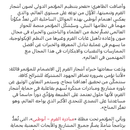
وأضافت الظاهري: «نفخر بتنظيم المؤتمر الدولي لصون أشجار
القرم وتنميتها، الأوَّل من نوعه على مستوى العالم، والذي
يعكس اهتمام أبوظبي بهذه الموائل الساحلية التي تعدُّ مكوِّناً
مهماً في نظامها البيئي. وسيُشكِّل المؤتمر منصة للحوار
العالمي تضمُّ نخبة من العلماء والباحثين والخبراء في مجال
صون وإعادة تأهيل غابات القرم وغيرها من النظم الإيكولوجية،
ما يسهم في عملية تبادل المعرفة والخبرات عن أفضل
الممارسات والتقنيات والابتكارات في هذا المجال مع
المهتمين في العالم».
ودَعت سعادتها خبراء أشجار القرم إلى الانضمام للمؤتمر قائلة:
«لأننا نؤمن بضرورة تضافر الجهود المشتركة للشرائح كافة،
سنتمكَّن من تحقيق أهدافنا بنجاح. وسيثمر التعاون الوثيق عن
بلورة مشاريع ومبادرات مبتكَرة تُسهم بفاعلية في حماية أشجار
القرم؛ لأنها حلول تعتمد على الطبيعة وتؤدِّي دوراً حاسماً في
مساعدتنا على التصدي للتحدي الأكبر الذي يواجه العالم، وهو
تغيُّر المناخ».
ويأتي المؤتمر تحت مظلة «
مبادرة القرم – أبوظبي
»، التي تُعدُّ
برنامجاً شاملاً يضمُّ جميع المشاريع والأبحاث المعنية بحماية