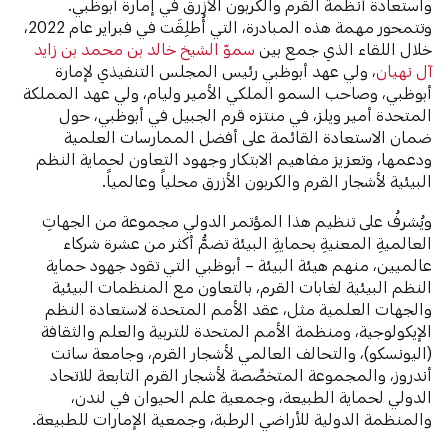
واستعادة أنظمة القرم والكربون الأزرق في إمارة أبوظبي.
وتتمحور مهمة هذه المبادرة، التي أُطلِقَت في فبراير عام 2022،
خلال اللقاء الذي جمع بين
سموّ الشيخ خالد بن محمد بن زايد
آل نهيان
، ولي عهد أبوظبي رئيس المجلس التنفيذي لإمارة
أبوظبي، وصاحب السمو الملكي الأمير وليام، ولي عهد المملكة
المتحدة أمير ويلز، في منتزه قرم الجبيل في أبوظبي، حول
ضمان الاستعادة القائمة على أفضل الممارسات العلمية
ودعمها، وتعزيز مفاهيم الابتكار وجهود التعاون لحماية النظم
البيئية لأشجار القرم والكربون الأزرق محلياً وعالمياً.
ويُشرفُ على تنظيم هذا المؤتمر الدولي مجموعة من الجهاتِ
العالميةِ المعنيةِ بحمايةِ البيئة تضمُّ أكثر من عشرة شركاء
عالميين، منهم هيئة البيئة – أبوظبي التي تقود جهود حماية
النظم البيئية لغابات القرم، بالتعاون مع المنظمات البيئية
والجهات العلمية مثل، عقد الأمم المتحدة لاستعادة النظم
الإيكولوجية، ومنظمة الأمم المتحدة للتربية والعلم والثقافة
(اليونسكو)، والتحالف العالمي لأشجار القرم، وجامعة سانت
أندروز، والمجموعة المتخصِّصة لأشجار القرم التابعة للاتحاد
الدولي لحماية الطبيعة، وجمعية علم الحيوان في لندن،
والمنظمة الدولية للأراضي الرطبة، وجمعية الإمارات للطبيعة.