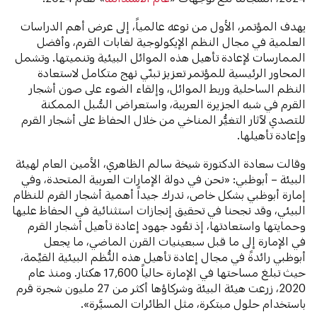
يهدف المؤتمر، الأول من نوعه عالمياً، إلى عرض أهم الدراسات
العلمية في مجال النظم الإيكولوجية لغابات القرم، وأفضل
الممارسات لإعادة تأهيل هذه الموائل البيئية وتنميتها. وتشمل
المحاور الرئيسية للمؤتمر تعزيز تبنّي نهج متكامل لاستعادة
النظم الساحلية وربط الموائل، وإلقاء الضوء على صون أشجار
القرم في شبه الجزيرة العربية، واستعراض السُّبل الممكنة
للتصدي لآثار التغيُّر المناخي من خلال الحفاظ على أشجار القرم
وإعادة تأهيلها.
وقالت سعادة الدكتورة شيخة سالم الظاهري، الأمين العام لهيئة
البيئة – أبوظبي: «نحن في دولة الإمارات العربية المتحدة، وفي
إمارة أبوظبي بشكل خاص، ندرك جيداً أهمية أشجار القرم للنظام
البيئي، وقد نجحنا في تحقيق إنجازات استثنائية في الحفاظ عليها
وحمايتها واستعادتها، إذ تعُود جهود إعادة تأهيل أشجار القرم
في الإمارة إلى ما قبل سبعينيات القرن الماضي، ما يجعل
أبوظبي رائدةً في مجال إعادة تأهيل هذه النُّظم البيئية القيِّمة،
حيث تبلغ مساحتها في الإمارة حالياً 17,600 هكتار. ومنذ عام
2020، زرعت هيئة البيئة وشركاؤها أكثر من 27 مليون شجرة قرم
باستخدام حلول مبتكرة، مثل الطائرات المسيَّرة».