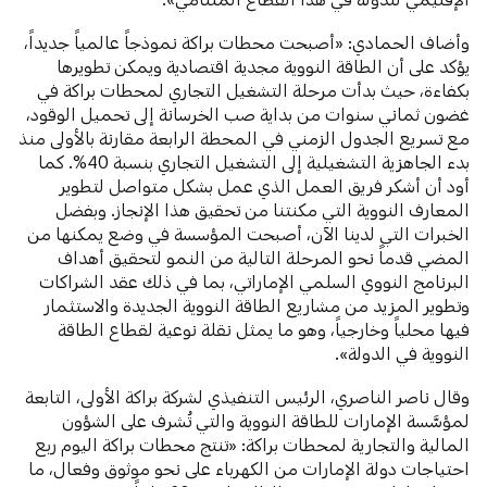
وأضاف الحمادي: «أصبحت محطات براكة نموذجاً عالمياً جديداً،
يؤكد على أن الطاقة النووية مجدية اقتصادية ويمكن تطويرها
بكفاءة، حيث بدأت مرحلة التشغيل التجاري لمحطات براكة في
غضون ثماني سنوات من بداية صب الخرسانة إلى تحميل الوقود،
مع تسريع الجدول الزمني في المحطة الرابعة مقارنة بالأولى منذ
بدء الجاهزية التشغيلية إلى التشغيل التجاري بنسبة 40%. كما
أود أن أشكر فريق العمل الذي عمل بشكل متواصل لتطوير
المعارف النووية التي مكنتنا من تحقيق هذا الإنجاز. وبفضل
الخبرات التي لدينا الآن، أصبحت المؤسسة في وضع يمكنها من
المضي قدماً نحو المرحلة التالية من النمو لتحقيق أهداف
البرنامج النووي السلمي الإماراتي، بما في ذلك عقد الشراكات
وتطوير المزيد من مشاريع الطاقة النووية الجديدة والاستثمار
فيها محلياً وخارجياً، وهو ما يمثل نقلة نوعية لقطاع الطاقة
النووية في الدولة».
وقال ناصر الناصري، الرئيس التنفيذي لشركة براكة الأولى، التابعة
لمؤسَّسة الإمارات للطاقة النووية والتي تُشرف على الشؤون
المالية والتجارية لمحطات براكة: «تنتج محطات براكة اليوم ربع
احتياجات دولة الإمارات من الكهرباء على نحو موثوق وفعال، ما