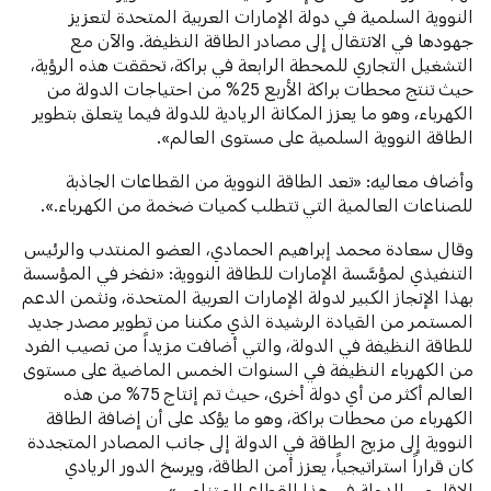
النووية السلمية في دولة الإمارات العربية المتحدة لتعزيز
جهودها في الانتقال إلى مصادر الطاقة النظيفة. والآن مع
التشغيل التجاري للمحطة الرابعة في براكة، تحققت هذه الرؤية،
حيث تنتج محطات براكة الأربع 25% من احتياجات الدولة من
الكهرباء، وهو ما يعزز المكانة الريادية للدولة فيما يتعلق بتطوير
الطاقة النووية السلمية على مستوى العالم».
وأضاف معاليه: «تعد الطاقة النووية من القطاعات الجاذبة
للصناعات العالمية التي تتطلب كميات ضخمة من الكهرباء.».
وقال سعادة محمد إبراهيم الحمادي، العضو المنتدب والرئيس
التنفيذي لمؤسَّسة الإمارات للطاقة النووية: «نفخر في المؤسسة
بهذا الإنجاز الكبير لدولة الإمارات العربية المتحدة، ونثمن الدعم
المستمر من القيادة الرشيدة الذي مكننا من تطوير مصدر جديد
للطاقة النظيفة في الدولة، والتي أضافت مزيداً من نصيب الفرد
من الكهرباء النظيفة في السنوات الخمس الماضية على مستوى
العالم أكثر من أي دولة أخرى، حيث تم إنتاج 75% من هذه
الكهرباء من محطات براكة، وهو ما يؤكد على أن إضافة الطاقة
النووية إلى مزيج الطاقة في الدولة إلى جانب المصادر المتجددة
كان قراراً استراتيجياً، يعزز أمن الطاقة، ويرسخ الدور الريادي
الإقليمي للدولة في هذا القطاع المتنامي».