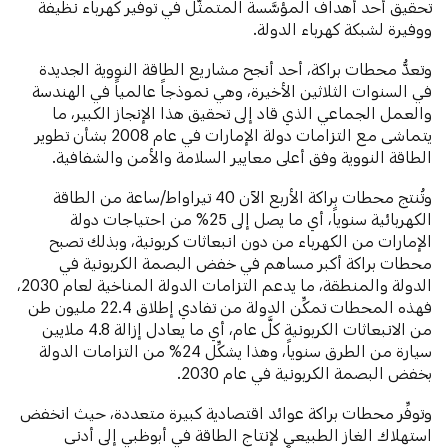
تحقيق أحد أهداف المؤسَّسة المتمثّل في توفير كهرباء نظيفة
ووفيرة لشبكة كهرباء الدولة.
وتعدُّ محطات براكة، أحد أنجح مشاريع الطاقة النووية الجديدة
في السنوات الثلاثين الأخيرة، وهي نموذجاً عالمياً في الهندسة
والعمل الجماعي الذي قاد إلى تحقيق هذا الإنجاز الكبير، ما
يتماشى مع التزامات دولة الإمارات في عام 2008 بشأن تطوير
الطاقة النووية وفق أعلى معايير السلامة والأمن والشفافية.
وتُنتج محطات براكة الأربع الآن 40 تيراواط/ساعة من الطاقة
الكهربائية سنوياً، أي ما يصل إلى 25% من احتياجات دولة
الإمارات من الكهرباء من دون انبعاثات كربونية، وبذلك تصبح
محطات براكة أكبر مساهم في خفض البصمة الكربونية في
الدولة والمنطقة، ما يدعم التزامات الدولة المناخية لعام 2030،
فهذه المحطات تمكِّن الدولة من تفادي إطلاق 22.4 مليون طن
من الانبعاثات الكربونية كلَّ عام، أي ما يعادل إزالة 4.8 ملايين
سيارة من الطرق سنوياً، وهذا يشكِّل 24% من التزامات الدولة
بخفض البصمة الكربونية في عام 2030.
وتوفِّر محطات براكة عوائد اقتصادية كبيرة متعددة، حيث انخفض
استهلاك الغاز الطبيعي لإنتاج الطاقة في أبوظبي إلى أدنى