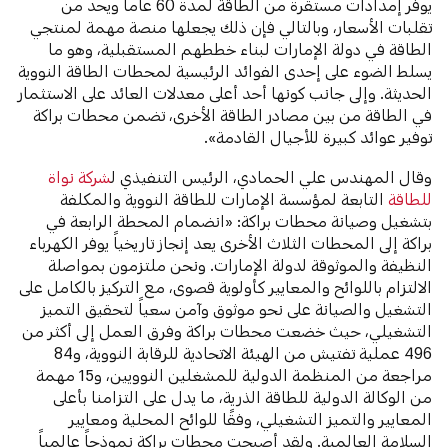
يوفر إمدادات مستقرة من الطاقة لمدة 60 عاماً ويحد من
تقلبات الأسعار، وبالتالي فإن ذلك يجعلها منصة مهمة لمنتجي
الطاقة في دولة الإمارات لبناء خططهم المستقبلية، وهو ما
يسلط الضوء على إحدى الفوائد الرئيسية لمحطات الطاقة النووية
الحديثة. وإلى جانب كونها أحد أعلى معدلات العائد على الاستثمار
في الطاقة من بين مصادر الطاقة الأخرى، تضمن محطات براكة
توفير عوائد كبيرة للأجيال القادمة».
وقال المهندس علي الحمادي، الرئيس التنفيذي ل
شركة نواة
للطاقة
التابعة لمؤسسة الإمارات للطاقة النووية والمكلفة
بتشغيل وصيانة محطات براكة: «انضمام المحطة الرابعة في
براكة إلى المحطات الثلاث الأخرى يعد إنجاز تاريخياً يوفر الكهرباء
النظيفة والموثوقة لدولة الإمارات. ونحن ملتزمون بمواصلة
الالتزام باللوائح والمعايير كأولوية قصوى، مع التركيز بالكامل على
التشغيل والصيانة على نحو موثوق وآمن سعياً لتحقيق التميز
التشغيلي، حيث خضعت محطات براكة وفرق العمل إلى أكثر من
496 عملية تفتيش من الهيئة الاتحادية للرقابة النووية، و84
مراجعة من المنظمة الدولية للمشغلين النوويين، و15 مهمة
من الوكالة الدولية للطاقة الذرية، ما يدل على التزامنا بأعلى
المعايير والتميز التشغيلي، وفقًا للوائح المحلية ومعايير
السلامة العالمية. ولقد أصبحت محطات براكة نموذجاً عالمياً