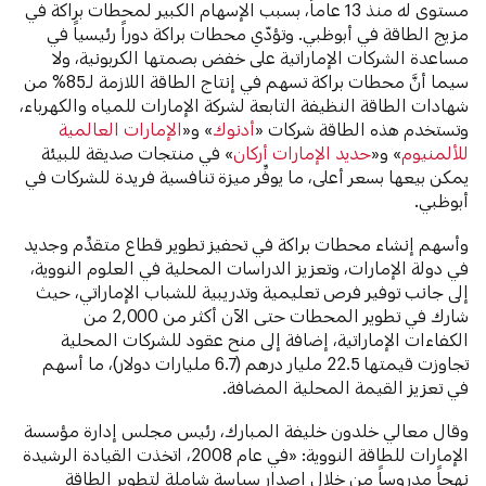
مستوى له منذ 13 عاماً، بسبب الإسهام الكبير لمحطات براكة في
مزيج الطاقة في أبوظبي. وتؤدّي محطات براكة دوراً رئيسياً في
مساعدة الشركات الإماراتية على خفض بصمتها الكربونية، ولا
سيما أنَّ محطات براكة تسهم في إنتاج الطاقة اللازمة لـ85% من
شهادات الطاقة النظيفة التابعة لشركة الإمارات للمياه والكهرباء،
وتستخدم هذه الطاقة شركات «
أدنوك
» و«
الإمارات العالمية
للألمنيوم
» و«
حديد الإمارات أركان
» في منتجات صديقة للبيئة
يمكن بيعها بسعر أعلى، ما يوفِّر ميزة تنافسية فريدة للشركات في
أبوظبي.
وأسهم إنشاء محطات براكة في تحفيز تطوير قطاع متقدِّم وجديد
في دولة الإمارات، وتعزيز الدراسات المحلية في العلوم النووية،
إلى جانب توفير فرص تعليمية وتدريبية للشباب الإماراتي، حيث
شارك في تطوير المحطات حتى الآن أكثر من 2,000 من
الكفاءات الإماراتية، إضافة إلى منح عقود للشركات المحلية
تجاوزت قيمتها 22.5 مليار درهم (6.7 مليارات دولار)، ما أسهم
في تعزيز القيمة المحلية المضافة.
وقال معالي خلدون خليفة المبارك، رئيس مجلس إدارة مؤسسة
الإمارات للطاقة النووية: «في عام 2008، اتخذت القيادة الرشيدة
نهجاً مدروساً من خلال إصدار سياسة شاملة لتطوير الطاقة