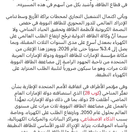
في قطاع الطاقة، وأشيد بكل من أسهم في هذه المسيرة».
ويأتي اكتمال التشغيل التجاري لمحطات براكة الأربع وسط تنامي
الإدراك العالمي للدور المحوري للطاقة النووية في خفض
البصمة الكربونية لأنظمة الطاقة وتحقيق الحياد المناخي، ولا
سيما أنَّ وكالة الطاقة الدولية ترجِّح ارتفاع الطلب العالمي على
الكهرباء بمعدل أسرع على مدى السنوات الثلاث المقبلة، وبما
يصل إلى 3.4% سنوياً حتى عام 2026. ويعزز هذا الإعلان من
مكانة مؤسسة الإمارات للطاقة النووية ودولة الإمارات العربية
المتحدة من ناحية الجهود الرامية إلى مضاعفة الطاقة النووية
ثلاث مرات، وهو ما سيكون ضرورياً لتلبية الطلب المتزايد على
الكهرباء النظيفة.
وفي مؤتمر الأطراف في اتفاقية الأمم المتحدة الإطارية بشأن
تغيُّر المناخي (
كوب 28
) الذي استضافته دولة الإمارات العام
الماضي، أطلقت 25 دولة، بما في ذلك دولة الإمارات، تعهُّداً
بالعمل على مضاعفة الطاقة النووية ثلاث مرات على مستوى
العالم بحلول عام 2050. وبارتفاع الطلب على الكهرباء، وخاصة
بسبب
الذكاء الاصطناعي
، ومراكز البيانات، والمركبات الكهربائية،
وأشباه الموصّلات، يتزايد الإدراك للدور الأساسي للطاقة النظيفة
المستقرة والموثوقة التي توفِّرها الطاقة النووية في خفض