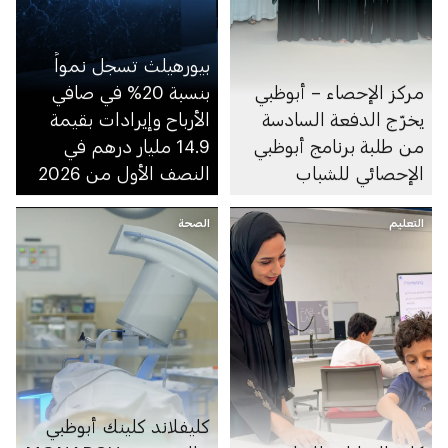
بيورهيلث تسجل نمواً
مركز الإحصاء – أبوظبي
بنسبة 20% في صافي
يخرّج الدفعة السادسة
الأرباح وإيرادات بقيمة
من طلبة برنامج أبوظبي
14.9 مليار درهم في
الإحصائي للشباب
النصف الأول من 2026
التعليم
الصحة
كليفلاند كلينك أبوظبي