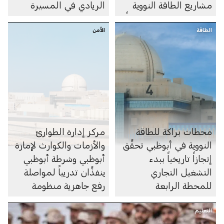
مشاريع الطاقة النووية
الريادي في المسيرة
السلمية الجديدة عالمياً
العالمية نحو الحياد
الطاقة
الأمن
المناخي
محطات براكة للطاقة
مركز إدارة الطوارئ
النووية في أبوظبي تحقِّق
والأزمات والكوارث لإمارة
إنجازاً تاريخياً ببدء
أبوظبي وشرطة أبوظبي
التشغيل التجاري
ينفذِّان تدريباً لمواصلة
للمحطة الرابعة
رفع جاهزية منظومة
الاستجابة للطوارئ في
التعليم
قطاع الطاقة النووية