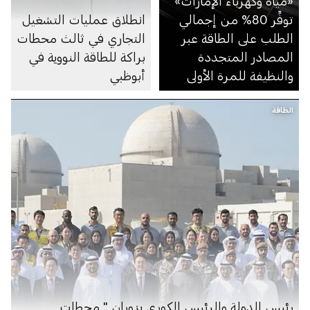
«مياه وكهرباء الإمارات»
توفِّر 80% من إجمالي
انطلاق عمليات التشغيل
الطلب على الطاقة عبر
التجاري في ثالث محطات
المصادر المتجددة
براكة للطاقة النووية في
والنظيفة للمرة الأولى
أبوظبي
الطاقة
رئيس الدولة والرئيس الكوري يزوران " محطات