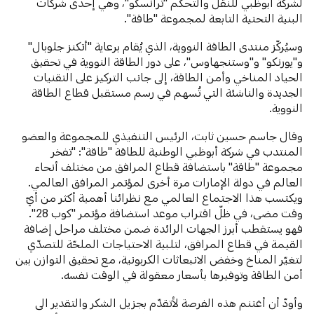
لشركة أبوظبي للنقل والتحكّم "ترانسكو"، وهي إحدى شركات
البنية التحتية التابعة لمجموعة "طاقة".
وسيُركّز منتدى الطاقة النووية، الذي يُقام برعاية "أتكنز جلوبال"
و"يورنكو" و"وستنجهاوس"، على دور الطاقة النووية في تحقيق
الحياد المناخي وأمن الطاقة، إلى جانب التركيز على التقنيات
الجديدة والناشئة التي تُسهم في رسم مستقبل قطاع الطاقة
النووية.
وقال جاسم حسين ثابت، الرئيس التنفيذي للمجموعة والعضو
المنتدب في شركة أبوظبي الوطنية للطاقة "طاقة": "تفخر
مجموعة "طاقة" باستضافة قطاع المرافق من مختلف أنحاء
العالم في دولة الإمارات مرة أخرى لمؤتمر المرافق العالمي.
ويكتسب هذا الاجتماع العالمي مع نظرائنا أهمية أكثر من أيّ
وقت مضى، في ظلّ اقتراب موعد استضافة مؤتمر "كوب 28".
فهو يستقطب أبرز الجهات الرائدة ضمن مختلف مراحل إضافة
القيمة في قطاع المرافق، لتلبية الاحتياجات الملحّة للتصدّي
لتغيّر المناخ وخفض الانبعاثات الكربونية، مع تحقيق التوازن بين
أمن الطاقة وتوفيرها بأسعار معقولة في الوقت نفسه.
وأودّ أن أغتنم هذه الفرصة لأتقدّم بجزيل الشكر والتقدير الى