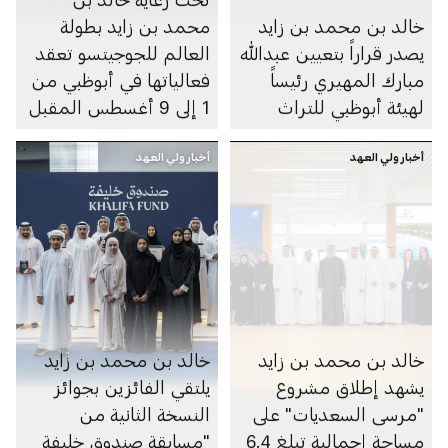
خالد بن محمد بن زايد
محمد بن زايد بطولة
يصدر قراراً بتعيين عبدالله
العالم للجوجيتسو تعقد
مبارك المهيري رئيساً
فعالياتها في أبوظبي من
لهيئة أبوظبي للتراث
1 إلى 9 أغسطس المقبل
أخبار ولي العهد
أخبار ولي العهد
خالد بن محمد بن زايد
خالد بن محمد بن زايد
يشهد إطلاق مشروع
يلتقي الفائزين بجوائز
"مرسى السعديات" على
النسخة الثانية من
مساحة إجمالية تبلغ 6.4
"مسابقة صندوق خليفة