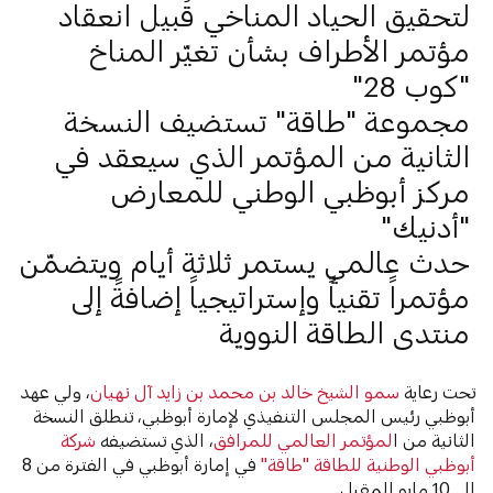
لتحقيق الحياد المناخي قُبيل انعقاد
مؤتمر الأطراف بشأن تغيّر المناخ
"كوب 28"
مجموعة "طاقة" تستضيف النسخة
الثانية من المؤتمر الذي سيعقد في
مركز أبوظبي الوطني للمعارض
"أدنيك"
حدث عالمي يستمر ثلاثة أيام ويتضمّن
مؤتمراً تقنياً وإستراتيجياً إضافةً إلى
منتدى الطاقة النووية
تحت رعاية
سمو الشيخ خالد بن محمد بن زايد آل نهيان
، ولي عهد
أبوظبي رئيس المجلس التنفيذي لإمارة أبوظبي، تنطلق النسخة
الثانية من ا
لمؤتمر العالمي للمرافق
، الذي تستضيفه
شركة
أبوظبي الوطنية للطاقة "طاقة"
في إمارة أبوظبي في الفترة من 8
إلى 10 مايو المقبل.