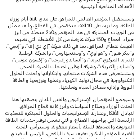
الأهداف المناخية الرئيسية.
وسيستقبل المؤتمر العالمي للمرافق على مدى ثلاثة أيام وزراء
الطاقة، وما يزيد على 10 آلاف متخصّص في القطاع، وألف ممثّل
عن الجهات المشاركة في هذا المؤتمر و250 متحدّثاً من أبرز
خبراء القطاع و150 شركة عارضة من كل الأنشطة التي تضيف
القيمة لقطاع المرافق، بما في ذلك شركة "إي دي إف"، و"إنجي"،
و"بيكر هيوز"، و"هواوي"، و"وستنجهاوس"، والشركة الوطنية
للتبريد المركزي "تبريد"، و"أنسالدو إنيرجيا"، و"إكسون موبيل"،
و"شنايدر إلكتريك"، وشركة أبوظبي لخدمات الصرف الصحي.
وستستعرض هذه الشركات منتجاتها وابتكاراتها وأحدث الحلول
التكنولوجية في مجال توليد الكهرباء ونقلها وتوزيعها والطاقة
النووية وإدارة مصادر المياه وتحليتها.
وسيجمع المؤتمران الإستراتيجي والفني اللذان يتضمّنها هذا
الحدث الوزراء وصنّاع السياسات وأبرز قادة قطاع المرافق،
لتبادل الأفكار وتشارك الإستراتيجيات والحلول المبتكرة للتحدّيات
الرئيسية التي يواجهها القطاع، والتي تشمل توفير خدمات الطاقة
الموثوقة والصديقة للبيئة بأسعار معقولة. وسيترأس اللجنة
الفنية للمؤتمر الدكتور عفيف سيف اليافعي، الرئيس التنفيذي