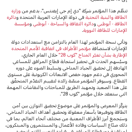
تنظّم هذا المؤتمر شركة "دي إم جي إيفنتس"، بدعم من
وزارة
الطاقة والبنية التحتية
في دولة الإمارات العربية المتحدة و
دائرة
الطاقة - أبوظبي
و
دائرة الثقافة والسياحة - أبوظبي
و
مؤسسة
الإمارات للطاقة النووية
.
وتأتي نسخة المؤتمر لهذا العام بالتزامن مع استعدادات دولة
الإمارات لاستضافة
مؤتمر الأطراف في اتفاقية الأمم المتحدة
الإطارية بشأن تغيّر المناخ "كوب 28"
خلال العام الجاري،
وسيُسهم الحدث في تحفيز استجابة قطاع المرافق للمساعي
الهادفة إلى تحقيق الحياد المناخي وتسليط الضوء على دوره
المحوري في دعم جهود خفض الانبعاثات الكربونية على مستوى
القطاع. وسيوفر المؤتمر منصّة رائدة لتقييم التقدّم المتحقّق
على هذا الصعيد وتمهيد الطريق للمباحثات والنقاشات المهمة
التي ستعقد خلال مؤتمر "كوب 28".
يتركّز المعرض والمؤتمر على موضوع تحقيق التوازن بين أمن
الطاقة وتوفيرها بأسعار معقولة وتحقيق أهداف الحياد المناخي،
وسيَجمع أبرز الأطراف المعنية من مختلف أنحاء العالم، بما في
ذلك صنّاع السياسات وقادة الأعمال والمستثمرون والمبتكرون،
لمناقشة دور قطاع المرافق في قيادة التغيير اللازم لتحقيق