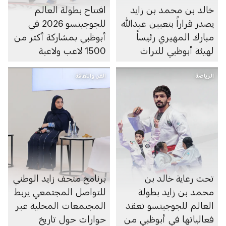
خالد بن محمد بن زايد
افتتاح بطولة العالم
يصدر قراراً بتعيين عبدالله
للجوجيتسو 2026 في
مبارك المهيري رئيساً
أبوظبي بمشاركة أكثر من
لهيئة أبوظبي للتراث
1500 لاعب ولاعبة
الرياضة
الفن والثقافة
تحت رعاية خالد بن
برنامج متحف زايد الوطني
محمد بن زايد بطولة
للتواصل المجتمعي يربط
العالم للجوجيتسو تعقد
المجتمعات المحلية عبر
فعالياتها في أبوظبي من
حوارات حول تاريخ