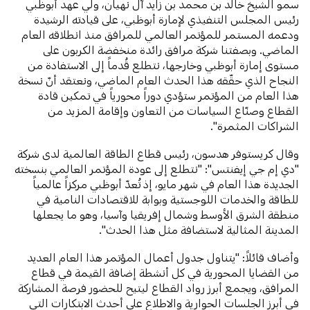
سمو الشيخ خالد بن محمد بن زايد آل نهيان، ولي عهد أبوظبي
رئيس المجلس التنفيذي لإمارة أبوظبي، على قيادته الرشيدة
ودعمه المستمر للمؤتمر العالمي للمرافق منذ انطلاقه العام
الماضي. وبصفتنا شركة مرافق رائدة منخفضة الكربون على
مستوى إمارة أبوظبي وخارجها، نتطلع قُدماً إلى الاستفادة من
النجاح الذي حقّقه هذا الحدث العام الماضي، ونعتقد أنّ نسخة
هذا العام من المؤتمر ستؤدي دوراً محورياً في تمكين قادة
القطاع وصنّاع السياسات من التعاون وإقامة المزيد من
الشراكات المثمرة".
وقال كريستوفر هدسون، رئيس قطاع الطاقة العالمية لدى شركة
"دي إم جي إيفنتس": "نتطلع إلى عودة المؤتمر العالمي بنسخته
الجديدة هذا العام في شهر مايو، إذ تُعدّ أبوظبي مركزاً عالمياً
للطاقة والخدمات اللوجستية وبوابة للاقتصادات النامية في
منطقة الشرق الأوسط وشمال إفريقيا وآسيا، وهو ما يجعلها
المدينة المثالية لاستضافة مثل هذا الحدث".
وأضاف قائلاً: "يتناول جدول أعمال المؤتمر هذا العام العديد
من القضايا المحورية في كل أنشطة إضافة القيمة في قطاع
المرافق، ويجمع أبرز رواد القطاع ليتيح للحضور فرصة المشاركة
في أبرز الجلسات الحوارية والاطلاع على أحدث الابتكارات التي