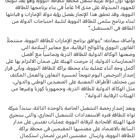
كونها أول دولة عربية تشغل محطة للطاقة النووية وهو يعد تتويجاً
للجهود المبذولة على مدى 14 عاماً في بناء برنامجها للطاقة
النووية. وقد تحقق هذا الإنجاز بفضل رؤية دولة الإمارات و قيادتها
لبناء برنامج سلمي للطاقة النووية لتلبية احتياجات الدولة من
الطاقة في المستقبل."
وأضاف سعادته: "يتوافق برنامج الإمارات للطاقة النووية، مشتملاً
القانون النووي واللوائح الرقابية، مع معايير السلامة التي
وضعتها الوكالة الدولية للطاقة الذرية وتماشياً مع أفضل
الممارسات الدولية، إذ حرصت الهيئة على ضمان الالتزام بها على
أكمل وجه أثناء عملية بناء محطة براكة للطاقة النووية. ويأتي قرار
إصدار الترخيص اليوم تتويجاً لمسيرة التعاون والعمل المكثف
بين مختلف الأطراف المعنية على الصعيدين الوطني والدولي،
مثل الوكالة الدولية للطاقة الذرية، وجمهوريا كوريا وغيرها من
الهيئات الرقابية الدولية".
وبعد إصدار رخصة التشغيل الخاصة بالوحدة الثالثة، ستبدأ شركة
نواة للطاقة فترة الاستعدادات للتشغيل التجاري، والتي ستجري
فيها الهيئة الاتحادية للرقابة النووية عمليات تفتيش على مدار
الساعة بالاعتماد على مفتشيها المقيمين في محطة براكة
للطاقة النووية، وارسال مفتشين آخرين لضمان استكمال