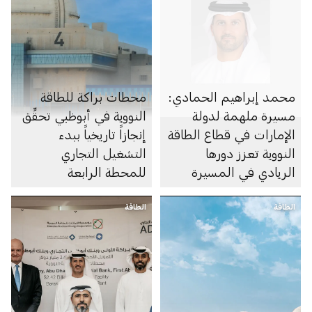
محمد إبراهيم الحمادي:
محطات براكة للطاقة
مسيرة ملهمة لدولة
النووية في أبوظبي تحقِّق
الإمارات في قطاع الطاقة
إنجازاً تاريخياً ببدء
النووية تعزز دورها
التشغيل التجاري
الريادي في المسيرة
للمحطة الرابعة
العالمية نحو الحياد
الطاقة
المناخي
الطاقة