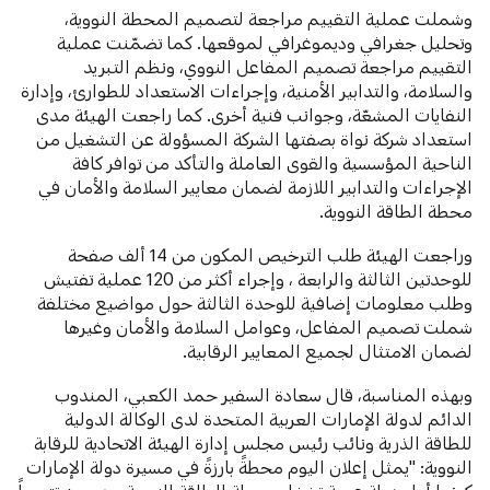
وشملت عملية التقييم مراجعة لتصميم المحطة النووية،
وتحليل جغرافي وديموغرافي لموقعها. كما تضمّنت عملية
التقييم مراجعة تصميم المفاعل النووي، ونظم التبريد
والسلامة، والتدابير الأمنية، وإجراءات الاستعداد للطوارئ، وإدارة
النفايات المشعّة، وجوانب فنية أخرى. كما راجعت الهيئة مدى
استعداد شركة نواة بصفتها الشركة المسؤولة عن التشغيل من
الناحية المؤسسية والقوى العاملة والتأكد من توافر كافة
الإجراءات والتدابير اللازمة لضمان معايير السلامة والأمان في
محطة الطاقة النووية.
وراجعت الهيئة طلب الترخيص المكون من 14 ألف صفحة
للوحدتين الثالثة والرابعة ، وإجراء أكثر من 120 عملية تفتيش
وطلب معلومات إضافية للوحدة الثالثة حول مواضيع مختلفة
شملت تصميم المفاعل، وعوامل السلامة والأمان وغيرها
لضمان الامتثال لجميع المعايير الرقابية.
وبهذه المناسبة، قال سعادة السفير حمد الكعبي، المندوب
الدائم لدولة الإمارات العربية المتحدة لدى الوكالة الدولية
للطاقة الذرية ونائب رئيس مجلس إدارة الهيئة الاتحادية للرقابة
النووية: "يمثل إعلان اليوم محطةً بارزةً في مسيرة دولة الإمارات