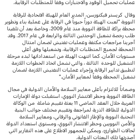
عمليات تحميل الوقود والاختبارات وفقاً للمتطلبات الرقابية.
وقال كريستر فيكتورسن، المدير العام للهيئة الاتحادية للرقابة
النووية "لعبت الهيئة دوراً حيوياً في الرقابة على عملية بناء وتطوير
محطة براكة للطاقة النووية منذ عام 2009، وخاصة بعد أن تلقينا
طلب رخصة تشغيل الوحدتين الثالثة والرابعة في عام 2017. وقد
أجرينا مراجعات مكثفة وعمليات تفتيش لضمان امتثال
المحطة لجميع المتطلبات الرقابية، وتشغيلها وفق أعلى
مستويات الأمان. كما انتهت الهيئة من استعداداتها لبدء مرحلة
التشغيل للوحدة الثالثة ، والتي تشمل اتخاذ الخطوات اللازمة
لتطبيق تدابير الرقابة وإجراء عمليات التفتيش اللازمة لضمان
تشغيل المحطة وفقاً لمعايير الأمان."
وضماناً للالتزام بأعلى معايير السلامة والأمان الدولية في مجال
الطاقة النووية وحظر الانتشار النووي، استقبلت دولة الإمارات
العربية خلال العقد الماضي 11 بعثة تقييم شاملة من الوكالة
الدولية للطاقة الذرية لمراجعة وتقييم مختلف جوانب البنية
التحتية النووية والإطار القانوني والرقابي، ومعايير السلامة
والأمن النوويين وحظر الانتشار النووي، ومستوى استعداد الدولة
لحالات الطوارئ. ويمكن للجمهور الاطلاع على هذه التقارير التي
أصدرتها تلك البعثات الدولية.