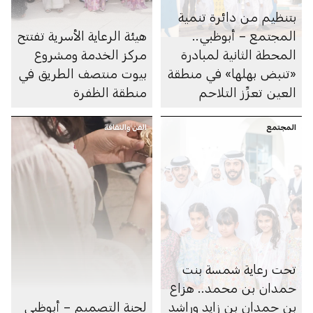
بتنظيم من دائرة تنمية
المجتمع – أبوظبي..
هيئة الرعاية الأسرية تفتتح
المحطة الثانية لمبادرة
مركز الخدمة ومشروع
«تنبض بهلها» في منطقة
بيوت منتصف الطريق في
العين تعزِّز التلاحم
منطقة الظفرة
المجتمعي
المجتمع
الفن والثقافة
تحت رعاية شمسة بنت
حمدان بن محمد.. هزاع
بن حمدان بن زايد وراشد
لجنة التصميم – أبوظبي