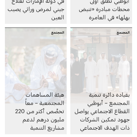
أبوظبي تطلق أولى
في دولة الإمارات لعلاج
محطات مبادرة «تنبض
جيني لمرض وراثي يصيب
بهلها» في العامرة
العين
المجتمع
المجتمع
بقيادة دائرة تنمية
هيئة المساهمات
المجتمع – أبوظبي
المجتمعية – معاً
القطاع الاجتماعي يواصل
تخصِّص أكثر من 220
جهود تمكين الشركات
مليون درهم لدعم
ذات الهدف الاجتماعي
مشاريع التنمية
والمؤسسات غير الربحية
الاجتماعية في أبوظبي