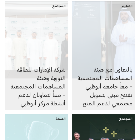
التعليم
لتحقيق الأثر الاجتماعي
خلال 2025
المجتمع
المستدام
بالتعاون مع هيئة
شركة الإمارات للطاقة
المساهمات المجتمعية
النووية وهيئة
– معاً جامعة أبوظبي
المساهمات المجتمعية
تفتتح مبنى بتمويل
– معاً تتعاونان لدعم
مجتمعي لدعم المنح
أنشطة مركز أبوظبي
الدراسية للطلبة
المجتمعي في منطقة
المجتمع
الصحة
الظفرة