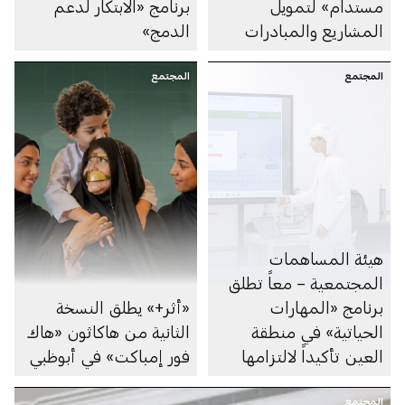
مستدام» لتمويل
برنامج «الابتكار لدعم
المشاريع والمبادرات
‏الدمج»
الدامجة
المجتمع
المجتمع
هيئة المساهمات
المجتمعية – معاً تطلق
برنامج «المهارات
«أثر+» يطلق النسخة
الحياتية» في منطقة
الثانية من هاكاثون «هاك
العين تأكيداً لالتزامها
فور إمباكت» في أبوظبي
بتحقيق مستهدفات عام
المجتمع