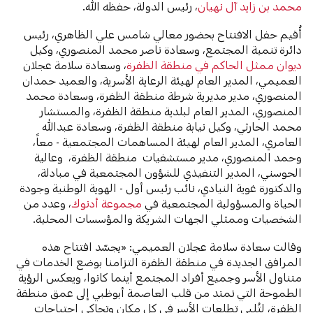
محمد بن زايد آل نهيان
، رئيس الدولة، حفظه الله.
أُقيم حفل الافتتاح بحضور معالي شامس علي الظاهري، رئيس
دائرة تنمية المجتمع، وسعادة ناصر محمد المنصوري، وكيل
ديوان ممثل الحاكم في منطقة الظفرة
، وسعادة سلامة عجلان
العميمي، المدير العام لهيئة الرعاية الأسرية، والعميد حمدان
المنصوري، مدير مديرية شرطة منطقة الظفرة، وسعادة محمد
المنصوري، المدير العام لبلدية منطقة الظفرة، والمستشار
محمد الحارثي، وكيل نيابة منطقة الظفرة، وسعادة عبدالله
العامري، المدير العام لهيئة المساهمات المجتمعية - معاً،
وحمد المنصوري، مدير مستشفيات منطقة الظفرة، وعالية
الحوسني، المدير التنفيذي للشؤون المجتمعية في مبادلة،
والدكتورة غوية النيادي، نائب رئيس أول - الهوية الوطنية وجودة
الحياة والمسؤولية المجتمعية في
مجموعة أدنوك
، وعدد من
الشخصيات وممثلي الجهات الشريكة والمؤسسات المحلية.
وقالت
سعادة سلامة عجلان العميمي: «يجسّد افتتاح هذه
المرافق الجديدة في منطقة الظفرة التزامنا بوضع الخدمات في
متناول الأسر وجميع أفراد المجتمع أينما كانوا، ويعكس الرؤية
الطموحة التي تمتد من قلب العاصمة أبوظبي إلى عمق منطقة
الظفرة، لتُلبي تطلعات الأسر في كل مكان وتحاكي احتياجات