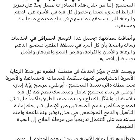
المجتمع. إننا من خلال هذه المبادرات نعمل بجدّ على تعزيز
الترابط الأسري، لضمان حصول كل فرد في الأسرة على الدعم
والرعاية التي يستحقها، ما يسهم في بناء مجتمع متماسك
ومستقر».
وأضافت سعادتها: «يحمل هذا التوسع الجغرافي في الخدمات
رسالة واضحة بأن كل أسرة في منطقة الظفرة تستحق الدعم
والرعاية والأمان والكرامة، وفرص النمو والازدهار، والأمل
بمستقبل أفضل».
ويجسد افتتاح مركز الخدمة في منطقة الظفرة دور هيئة الرعاية
الأسرية الاستراتيجي كجهة منظّمة للخدمات الاجتماعية والأسرية
تحت مظلة دائرة تنمية المجتمع - أبوظبي، لترسيخ رؤية إمارة
أبوظبي في بناء مجتمع شامل ومتماسك ينعم فيه كل فرد
بالاستقرار. ويُشكّل افتتاح بيوت منتصف الطريق تأكيداً على تبنّي
نموذج متكامل لدعم المتعافين من الإدمان في رحلة إعادة
التأهيل والدمج المجتمعي من خلال توفير بيئة داعمة وآمنة
تساعدهم على الانتقال تدريجياً من مرحلة العلاج إلى الحياة
الطبيعية.
وتتطلع هيئة الرعاية الأسرية من خلال هذه الخطوة إلى دعم