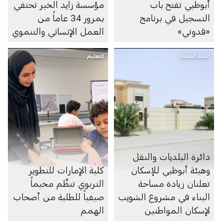
أبوظبي تفتح باب
مؤسسة زايد الخير تحتفي
التسجيل في برنامج
بمرور 34 عاماً من
«قدوتي»
العمل الإنساني والتنموي
البنية التحتية
التعليم
دائرة البلديات والنقل
وهيئة أبوظبي للإسكان
كلية الإمارات للتطوير
تعلنان زيادة مساحة
التربوي تنظِّم مخيماً
البناء في مشروع الشويب
صيفياً للطلبة من أصحاب
لإسكان المواطنين
الهمم