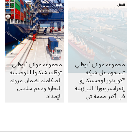
النقل
للزوارق السريعة
النقل
مجموعة موانئ أبوظبي
مجموعة موانئ أبوظبي
تستحوذ على شركة
توظّف شبكتها اللوجستية
"كوريدور لوجستيكا إي
المتكاملة لضمان مرونة
إنفراستروتورا" البرازيلية
التجارة ودعم سلاسل
في أكبر صفقة في
الإمداد
تاريخها بقيمة تتجاوز 3
مليارات درهم