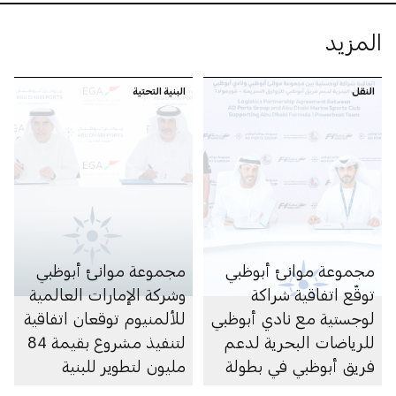
المزيد
النقل
البنية التحتية
مجموعة موانئ أبوظبي
مجموعة موانئ أبوظبي
توقّع اتفاقية شراكة
وشركة الإمارات العالمية
لوجستية مع نادي أبوظبي
للألمنيوم توقعان اتفاقية
للرياضات البحرية لدعم
لتنفيذ مشروع بقيمة 84
فريق أبوظبي في بطولة
مليون لتطوير للبنية
العالم 2026 للفورمولا 1
التحتية في ميناء خليفة