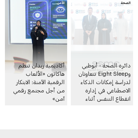
الصحة
الأمن
دائرة الصحة - أبوظبي
أكاديمية ربدان تنظم
وEight Sleep تتعاونان
هاكاثون «الألعاب
لدراسة إمكانات الذكاء
الرقمية الآمنة: الابتكار
الاصطناعي في إدارة
من أجل مجتمع رقمي
انقطاع التنفس أثناء
آمن»
النوم