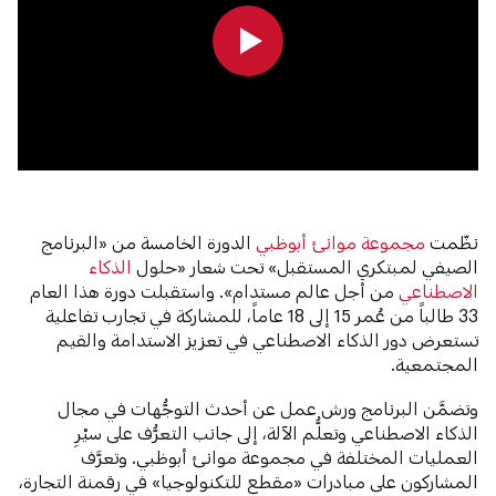
0:00
0:00
نظّمت
مجموعة موانئ أبوظبي
الدورة الخامسة من «البرنامج
الصيفي لمبتكري المستقبل» تحت شعار «حلول
الذكاء
الاصطناعي
من أجل عالم مستدام». واستقبلت دورة هذا العام
33 طالباً من عُمر 15 إلى 18 عاماً، للمشاركة في تجارب تفاعلية
تستعرض دور الذكاء الاصطناعي في تعزيز الاستدامة والقيم
المجتمعية.
وتضمَّن البرنامج ورش عمل عن أحدث التوجُّهات في مجال
الذكاء الاصطناعي وتعلُّم الآلة، إلى جانب التعرُّف على سيْرِ
العمليات المختلفة في مجموعة موانئ أبوظبي. وتعرَّف
المشاركون على مبادرات «مقطع للتكنولوجيا» في رقمنة التجارة،