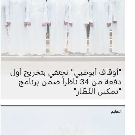
"أوقاف أبوظبي" تحتفي بتخريج أول
دفعة من 34 ناظراً ضمن برنامج
"تمكين النُظّار"
التعليم