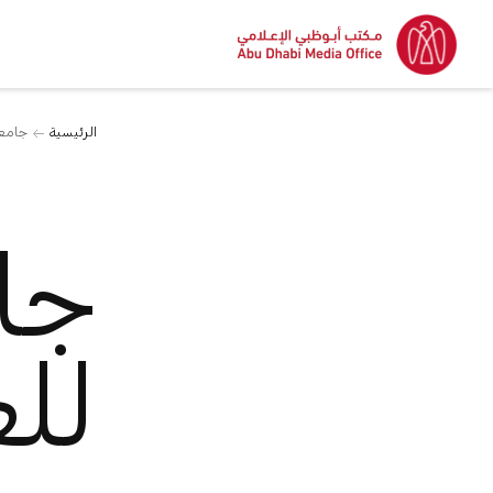
الرئيسية
جامعة
جا
للع