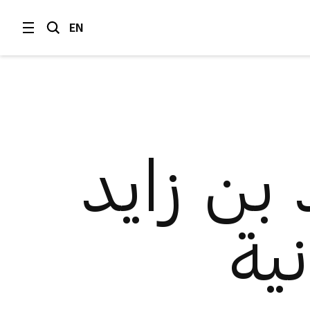
EN
ن زايد
ية