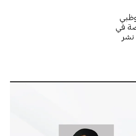
وظبي
صة في
 نشر