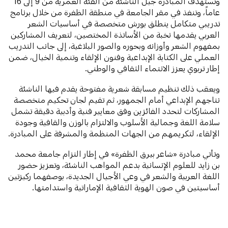
وتستهدف المبادرة جيل الناشئة من الفئة العمرية من 9 إلى 16
عاماً، وتنفذ في مقر الجامعة في منطقة الظفرة من خلال برنامج
تدريبي متكامل ينطلق بورش متخصصة في أساسيات الشعر
العربي يقدمها نخبة من الأساتذة المختصين، لتعريف المشاركين
بمفهوم الشعر وأوزانه وبحوره والصور البلاغية، إلى جانب التدريب
العملي على الكتابة الإبداعية وفنون الإلقاء وتنمية الخيال، ضمن
إطار تربوي يعزز الانتماء الثقافي والوطني.
ويعقب ذلك تنظيم مسابقة شعرية مفتوحة يقدم فيها الناشئة
نتاجهم الإبداعي أمام الجمهور، ثم تقيم لجان تحكيم متخصصة
المشاركات لتحدد الفائزين وفق معايير فنية وأدبية دقيقة تشمل
سلامة اللغة وجمالية الأسلوب والالتزام بالوزن والقافية وجودة
الإلقاء، لتكريمهم من الجهات المنظمة والمشرفة على المبادرة.
وتأتي مبادرة «شاعر بيرق الظفرة» في إطار التزام جامعة محمد
بن زايد للعلوم الإنسانية بدعم المواهب الناشئة، وتعزيز حضور
اللغة العربية والشعر في وعي الأجيال الجديدة، بوصفهما ركيزتين
أساسيتين في صون الهوية الثقافية الإماراتية واستدامتها.