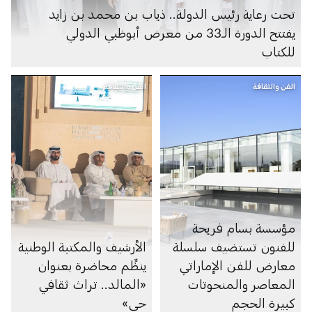
تحت رعاية رئيس الدولة.. ذياب بن محمد بن زايد
يفتتح الدورة الـ33 من معرض أبوظبي الدولي
للكتاب
الفن والثقافة
الفن والثقافة
مؤسسة بسام فريحة
للفنون تستضيف سلسلة
الأرشيف والمكتبة الوطنية
معارض للفن الإماراتي
ينظِّم محاضرة بعنوان
المعاصر والمنحوتات
«المالد.. تراث ثقافي
كبيرة الحجم
حي»