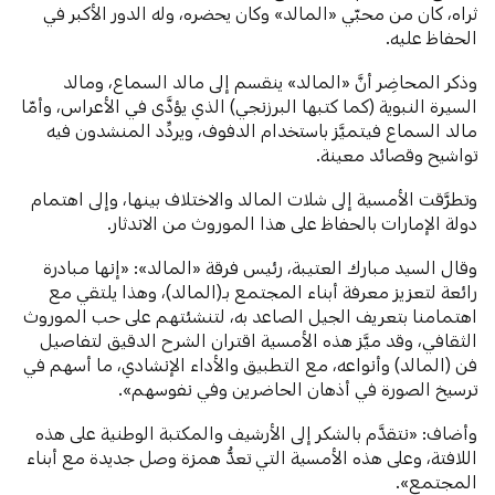
ثراه، كان من محبّي «المالد» وكان يحضره، وله الدور الأكبر في
الحفاظ عليه.
وذكر المحاضِر أنَّ «المالد» ينقسم إلى مالد السماع، ومالد
السيرة النبوية (كما كتبها البرزنجي) الذي يؤدَّى في الأعراس، وأمّا
مالد السماع فيتميَّز باستخدام الدفوف، ويردِّد المنشدون فيه
تواشيح وقصائد معينة.
وتطرَّقت الأمسية إلى شلات المالد والاختلاف بينها، وإلى اهتمام
دولة الإمارات بالحفاظ على هذا الموروث من الاندثار.
وقال السيد مبارك العتيبة، رئيس فرقة «المالد»: «إنها مبادرة
رائعة لتعزيز معرفة أبناء المجتمع بـ(المالد)، وهذا يلتقي مع
اهتمامنا بتعريف الجيل الصاعد به، لتنشئتهم على حب الموروث
الثقافي، وقد ميَّز هذه الأمسية اقتران الشرح الدقيق لتفاصيل
فن (المالد) وأنواعه، مع التطبيق والأداء الإنشادي، ما أسهم في
ترسيخ الصورة في أذهان الحاضرين وفي نفوسهم».
وأضاف: «نتقدَّم بالشكر إلى الأرشيف والمكتبة الوطنية على هذه
اللافتة، وعلى هذه الأمسية التي تعدُّ همزة وصل جديدة مع أبناء
المجتمع».