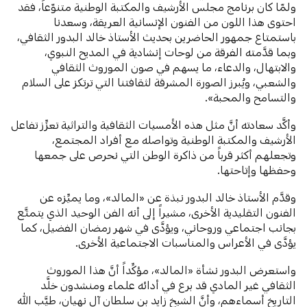
ولمّا كان برنامج مجلس الأرشيف والمكتبة الوطنية متنوّعاً، فقد
احتوى هذا اللون من الفنون الإنسانية العريقة، وسعدنا
باستمتاع جمهور الحاضرين بحديث الأستاذ خالد البدور الثقافي،
وبما قدَّمته الفرقة من لوحات إنشادية في المديح النبوي،
والابتهال، والدعاء، ما يسهم في صون الموروث الثقافي
والشعبي، ويُبرز الصورة المشرقة لثقافتنا التي ترتكز على السلام
والتسامح والمحبة».
وأكَّد سعادته أنَّ مثل هذه الأمسيات الثقافية والتراثية تعزِّز تفاعل
الأرشيف والمكتبة الوطنية وتواصله مع أفراد المجتمع،
وتجعلهم أكثر قرباً من ذاكرة الوطن التي نحرص على جمعها
وحفظها وإتاحتها.
وقدَّم الأستاذ خالد البدور نبذة عن «المالد»، وما يميِّزه عن
الفنون التقليدية الأخرى، مشيراً إلى أنه الفن الوحيد الذي يتمتَّع
بجانب اجتماعي وروحاني، ويؤدَّى في شهر رمضان الفضيل، كما
يؤدَّى في الأعراس والمناسبات الاجتماعية الأخرى.
واستعرض البدور نشأة «المالد»، مؤكِّداً أنَّ هذا الموروث
الثقافي غير المادي قد برع في أدائه علماء ومنشدون خلَّد
التاريخ أسماءهم، وأنَّ الشيخ زايد بن سلطان آل نهيان، طيَّب الله