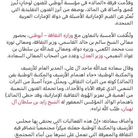
وقدَّمت فرقة «المالد» في مؤسسة أبوظبي للفنون لوحاتٍ تُبرز
عُمق وأصالة فن المالد، بوصفه من أبرز الفنون التقليدية التي
تُعبِّر عن القيم الإماراتية الأصيلة في دولة الإمارات العربية
المتحدة.
ونُظِّمَت الأمسية بالتعاون مع
وزارة الثقافة – أبوظبي
، بحضور
معالي الشيخ سالم بن خالد القاسمي، وزير الثقافة، ومعالي نورة
بنت محمد الكعبي، وزيرة دولة، ومعالي عبدالله بن سلطان بن
عواد النعيمي،
وزير العدل
، وعدد من أصحاب المعالي السعادة.
وقال سعادة عبدالله ماجد آل علي، المدير العام للأرشيف
والمكتبة الوطنية: «جاء اهتمام الأرشيف والمكتبة الوطنية بفن
(المالد) كونه من التراث الثقافي، ويمثِّل جزءاً أصيلاً من التراث
الشعبي الذي عرفه الآباء والأجداد، وما تحمله الفنون الشعبية
من أهمية في تعزيز الهُوية الثقافية الإماراتية، وقد حظي (المالد)
باهتمام الوالد المؤسِّس المغفور له
الشيخ زايد بن سلطان آل
نهيان
، طيَّب الله ثراه».
وأضاف سعادته: «إنَّ هذه الفعاليات التي يحتفي بها مجلس
الأرشيف والمكتبة الوطنية جعلته مركزاً مجتمعياً تتضافر فيه
الثقافة والمعرفة التي نعمل على نشرها بين أبناء المجتمع،