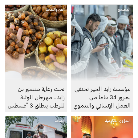
المجتمع
الفن والثقافة
مؤسسة زايد الخير تحتفي
تحت رعاية منصور بن
بمرور 34 عاماً من
زايد.. مهرجان الوثبة
العمل الإنساني والتنموي
للرطب ينطلق 3 أغسطس
الشؤون الحكومية
الصحة