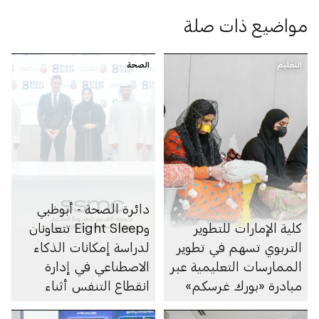
مواضيع ذات صلة
التعليم
الصحة
دائرة الصحة - أبوظبي
كلية الإمارات للتطوير
وEight Sleep تتعاونان
التربوي تسهم في تطوير
لدراسة إمكانات الذكاء
الممارسات التعليمية عبر
الاصطناعي في إدارة
مبادرة «بورك غرسكم»
انقطاع التنفس أثناء
النوم