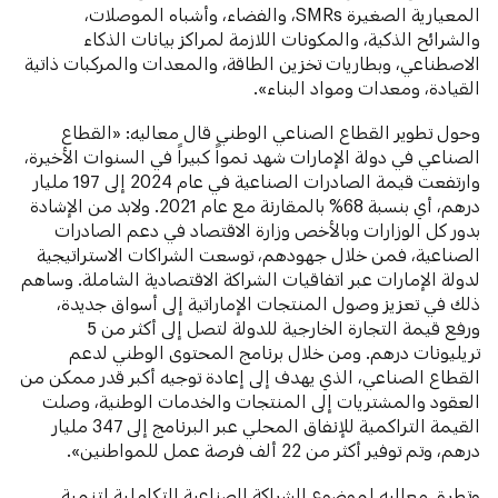
المعيارية الصغيرة SMRs، والفضاء، وأشباه الموصلات،
والشرائح الذكية، والمكونات اللازمة لمراكز بيانات الذكاء
الاصطناعي، وبطاريات تخزين الطاقة، والمعدات والمركبات ذاتية
القيادة، ومعدات ومواد البناء».
وحول تطوير القطاع الصناعي الوطني قال معاليه: «القطاع
الصناعي في دولة الإمارات شهد نمواً كبيراً في السنوات الأخيرة،
وارتفعت قيمة الصادرات الصناعية في عام 2024 إلى 197 مليار
درهم، أي بنسبة 68% بالمقارنة مع عام 2021. ولابد من الإشادة
بدور كل الوزارات وبالأخص وزارة الاقتصاد في دعم الصادرات
الصناعية، فمن خلال جهودهم، توسعت الشراكات الاستراتيجية
لدولة الإمارات عبر اتفاقيات الشراكة الاقتصادية الشاملة. وساهم
ذلك في تعزيز وصول المنتجات الإماراتية إلى أسواق جديدة،
ورفع قيمة التجارة الخارجية للدولة لتصل إلى أكثر من 5
تريليونات درهم. ومن خلال برنامج المحتوى الوطني لدعم
القطاع الصناعي، الذي يهدف إلى إعادة توجيه أكبر قدر ممكن من
العقود والمشتريات إلى المنتجات والخدمات الوطنية، وصلت
القيمة التراكمية للإنفاق المحلي عبر البرنامج إلى 347 مليار
درهم، وتم توفير أكثر من 22 ألف فرصة عمل للمواطنين».
وتطرق معاليه لموضوع الشراكة الصناعية التكاملية لتنمية