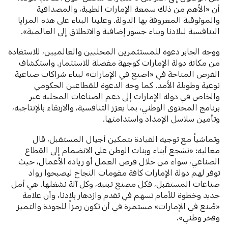
أن «الأهم من ذلك سمعة الإمارات الطيبة، والمصداقية
والموثوقية المعروفة بها الدولة. وعلينا البناء على هذه المزايا
التنافسية لبلادنا وبناء جسور إضافية والانطلاق إلى العالمية».
ووجه الجابر دعوة للمستثمرين المحليين والعالميين، للاستفادة
من مكانة دولة الإمارات كوجهة مفضلة للاستثمار. واستكشاف
الفرص المتاحة في «اصنع في الإمارات» لبناء شراكات صناعية
نوعية وطويلة الأمد. كما وجه الدعوة للقطاعين الحكومي
والخاص في دولة الإمارات إلى دعم الصناعات المحلية عبر
برنامج المحتوى الوطني، بما يعزز التنافسية، والارتقاء بالإنتاجية،
وتأمين سلاسل الإمداد واستدامتها.
وتماشياً مع توجيه القيادة بتمكين أجيال المستقبل، قال
معاليه: «نشجع أبناء وبنات الوطن على الانضمام إلى القطاع
الصناعي، سواء من خلال فرص العمل أو ريادة الأعمال، حيث
توفر لهم دولة الإمارات كافة مقومات النجاح ليصبحوا رواد
صناعات المستقبل، فكل مصنع نبنيه، وكل آلة نشغلها. هي أمل
جديد وخطوة للأمام تسهم في تقدم وازدهار بلادنا، وأن علامة
«صُنع في الإمارات» مستمرة في أن تكون رمزاً للجودة والتميز
وفخر وطني».