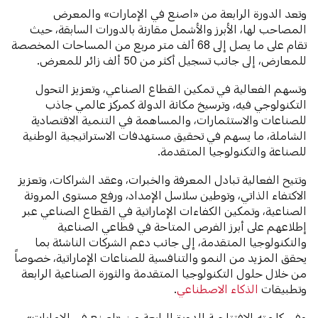
وتعد الدورة الرابعة من «اصنع في الإمارات» والمعرض
المصاحب لها، الأبرز والأشمل مقارنة بالدورات السابقة، حيث
تقام على ما يصل إلى 68 ألف متر مربع من المساحات المخصصة
للمعارض، إلى جانب تسجيل أكثر من 50 ألف زائر للمعرض.
وتسهم الفعالية في تمكين القطاع الصناعي، وتعزيز التحول
التكنولوجي فيه، وترسيخ مكانة الدولة كمركز عالمي جاذب
للصناعات والاستثمارات، والمساهمة في التنمية الاقتصادية
الشاملة، ما يسهم في تحقيق مستهدفات الاستراتيجية الوطنية
للصناعة والتكنولوجيا المتقدمة.
وتتيح الفعالية تبادل المعرفة والخبرات، وعقد الشراكات، وتعزيز
الاكتفاء الذاتي، وتوطين سلاسل الإمداد، ورفع مستوى المرونة
الصناعية، وتمكين الكفاءات الإماراتية في القطاع الصناعي عبر
إطلاعهم على أبرز الفرص المتاحة في قطاعي الصناعية
والتكنولوجيا المتقدمة، إلى جانب دعم الشركات الناشئة بما
يحقق المزيد من النمو والتنافسية للصناعات الإماراتية، خصوصاً
من خلال حلول التكنولوجيا المتقدمة والثورة الصناعية الرابعة
وتطبيقات
الذكاء الاصطناعي
.
وفي كلمته الافتتاحية للدورة الرابعة من «اصنع في الإمارات»،