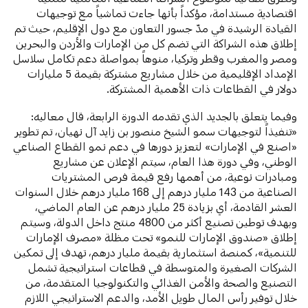
اقتصادية مستدامة، مؤكداً بأنها جاءت تماشياً مع توجيهات
القيادة الرشيدة في مدّ جسور التعاون مع دول الإقليم، حيث تم
إطلاق هذه الشراكة التي تضم كل من الإمارات والأردن والبحرين
ومصر والمغرب وقطر وتركيا، منوهاً بمواصلة دعم تكامل سلاسل
الإمداد الإقليمية من خلال مشاريع مشتركة بقيمة 5 مليارات
دولار في القطاعات ذات الأهمية المشتركة.
وفيما يتعلق بالجديد الذي تقدمه الدورة الرابعة، قال معاليه:
«تنفيذاً لتوجيهات سمو الشيخ منصور بن زايد آل نهيان، تم تطوير
«اصنع في الإمارات» لتعزيز دورها في دعم نمو القطاع الصناعي
الوطني، وفي دورة هذا العام، سيتم الإعلان عن مشاريع
ومبادرات نوعية، من أهمها رفع قيمة فرص المشتريات
الصناعية من 143 مليار درهم إلى 168 مليار درهم خلال السنوات
العشر القادمة، أي بزيادة 25 مليار درهم عن العام الماضي،
وبهدف توطين تصنيع أكثر من 4800 منتج داخل الدولة، وسيتم
إطلاق «صندوق الإمارات للنمو» تحت مظلة «مصرف الإمارات
للتنمية»، كمنصة استثمارية بقيمة مليار درهم، تهدف إلى تمكين
الشركات الصغيرة والمتوسطة في قطاعات استراتيجية تشمل
التصنيع والصحة والأمن الغذائي والتكنولوجيا المتقدمة، من
خلال توفير رأس المال طويل الأمد، والدعم الاستراتيجي اللازم