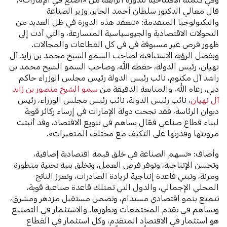
قال معالي الدكتور سلطان أحمد الجابر، وزير الصناعة
والتكنولوجيا المتقدمة: «تنعقد هذه الدورة في ظل العديد من
التحولات الاقتصادية والجيوسياسية المتسارعة، والتي أدت إلى
ظهور فرص غير مسبوقة في في كل القطاعات والمجالات.
وبفضل الرؤية الاستباقية لصاحب السمو الشيخ محمد بن زايد آل
نهيان، رئيس الدولة، حفظه الله، وصاحب السمو الشيخ محمد بن
راشد آل مكتوم، نائب رئيس الدولة رئيس مجلس الوزراء حاكم
دبي، رعاه الله، والمتابعة الدقيقة من
سمو الشيخ منصور بن زايد
آل نهيان
، نائب رئيس الدولة، نائب رئيس مجلس الوزراء، رئيس
ديوان الرئاسة، فقد نجحت دولة الإمارات في إرساء ركائز قوية
لبناء قطاع صناعي فعّال يساهم في تنويع الاقتصاد، وقد أثبتت
مرونتها وقدرتها على التكيف مع مختلف المتغيرات».
وأضاف: «تسهم الصناعة في خلق قيمة اقتصادية إضافية،
وتحسن الإنتاجية، وتوفر فرص العمل، وتخلق بنية تحتية متطورة
ومرنة، وتبني قاعدة إنتاجية لزيادة الصادرات، وتعزز الناتج
المحلي الإجمالي، والدول التي تمتلك قاعدة صناعية قوية،
تتمتع بنمو اقتصادي مستدام، وتضمن مستقبل مزدهر ومشرق،
وتساهم في تقدم المجتمعات وتطورها. والاستثمار في التصنيع
هو استثمار في الاقتصاد المتقدم، وكل استثمار في القطاع