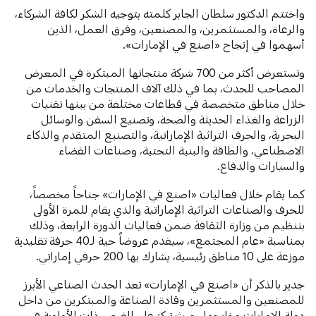
واختتم الدكتور سلطان الجابر كلمته بتوجيه الشكر لكافة الشركاء،
والرعاة، والمستثمرين، والمصنعين، وفرق العمل، الذين
أسهموا في إنجاح «اصنع في الإمارات».
وتستعرض أكثر من 700 شركة منتجاتها المبتكرة في المعرض
المصاحب للحدث، بما في ذلك آلاف المنتجات والخدمات من
خلال مناطق متخصصة في قطاعات مختلفة من بينها تقنيات
الزراعة والغذاء الحديثة والصحة، وتصنيع السفن والوسائل
البحرية، والحرف التراثية الإماراتية، والتصنيع المتقدم والذكاء
الاصطناعي، والطاقة والبنية التحتية، وصناعات الفضاء
والسيارات والدفاع.
كما يقام خلال فعاليات «اصنع في الإمارات» جناحاً مخصصاً،
للحرف والصناعات التراثية الإماراتية والذي يقام للمرة الأولى
بتنظيم من وزارة الثقافة ضمن فعاليات الدورة الرابعة، وذلك
بمناسبة «عام المجتمع»، سيقدم عروضاً حية لـ40 حرفة تقليدية
موزعة على 10 مناطق رئيسية، يشارك بها 200 حرفي إماراتي.
جدير بالذكر أن «اصنع في الإمارات» تعد الحدث الصناعي الأبرز
للمصنعين والمستثمرين وقادة الصناعة والمبتكرين من داخل
دولة الإمارات وخارجها، حيث تركز على الفرص ذات الأولوية في