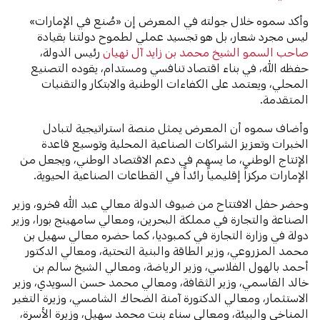
وأكد سموه خلال جولته في المعرض إن «صُنع في الإمارات»
ليس مجرد شعار، بل هو تجسيد عملي لطموح دولتنا بقيادة
صاحب السمو الشيخ محمد بن زايد آل نهيان
رئيس الدولة،
حفظه الله، في بناء اقتصاد تنافسي ومستدام، يقوده التصنيع
المحلي، ويعتمد على الكفاءات الوطنية والابتكار والتقنيات
المتقدمة.
وأضاف سموه أن المعرض يمثل منصة استراتيجية لتبادل
الخبرات وتعزيز الشراكات الصناعية المحلية وتوسيع قاعدة
الإنتاج الوطني، ما يسهم في دعم الاقتصاد الوطني، ويجعل من
الإمارات مركزاً إقليمياً رائداً في القطاعات الصناعية الحيوية.
وحضر حفل الافتتاح من ضيوف الدولة معالي ⁠عبد الله فخرو، وزير
الصناعة والتجارة في مملكة البحرين، ومعالي سامهينج بورا، وزير
دولة في وزارة التجارة في كمبوديا، كما حضره ⁠معالي سهيل بن
محمد المزروعي، وزير الطاقة والبنية التحتية، ومعالي الدكتور
أحمد بالهول الفلاسي، وزير الرياضة، ومعالي الشيخ سالم بن
خالد القاسمي، وزير الثقافة، ومعالي محمد حسن السويدي، وزير
الاستثمار، ومعالي الدكتورة آمنة الضحاك الشامسي، وزيرة التغير
المناخي والبيئة، ومعالي سناء بنت محمد سهيل، وزيرة الأسرة،