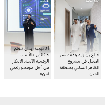
البنية التحتية
الأمن
أكاديمية ربدان تنظم
هزاع بن زايد يتفقَّد سير
هاكاثون «الألعاب
العمل في مشروع
الرقمية الآمنة: الابتكار
الظاهر السكني بمنطقة
من أجل مجتمع رقمي
العين
آمن»