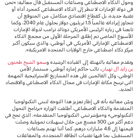
وحول الذكاء الاصطناعي وصناعات المستقبل قال معاليه: «نحن
في دولة الإمارات لا ننظر إلى الذكاء الاصطناعي كمجرد أداة أو
تقنية جديدة، بل كقطاع اقتصادي متكامل، من المتوقع أن
تتجاوز إيراداته عالمياً 1.5 تريليون دولار بحلول عام 2040، وكما
تابعنا في زيارة الرئيس الأمريكي دونالد ترامب لدولة الإمارات
الأسبوع الماضي تم إطلاق المرحلة الأولى من مجمع الذكاء
الاصطناعي الإماراتي الأمريكي في أبوظبي، والذي سيكون أكبر
مركز ذكاء اصطناعي خارج الولايات المتحدة الامريكية».
وتقدم معاليه بالتهنئة إلى القيادة الرشيدة و
سمو الشيخ طحنون
بن زايد آل نهيان
، نائب حاكم إمارة أبوظبي، مستشار الأمن
الوطني، وكل القائمين على هذه المشاريع الاستراتيجية المهمة
التي ترسخ مكانة الإمارات في مجال الذكاء الاصطناعي والاقتصاد
الجديد.
وبيّن معاليه بأنه في إطار تعزيز هذا التوجه لتبني التكنولوجيا
المتقدمة والذكاء الاصطناعي، أطلقت الوزارة «برنامج التحول
التكنولوجي» و«مؤشر تبني التكنولوجيا المتقدمة»، الذي نجح في
دعم أكثر من 500 مصنع من خلال تسهيلات تمويلية وصلت
قيمتها إلى 4.6 مليارات درهم، كما أننا نهتم بصناعات
المستقبل، بما فيها تقنيات الطاقة المتجددة، والمفاعلات