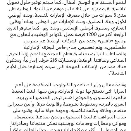
للنمو المستدام والتوسع الفعّال. كما سيتم توفير حلول تمويل
تنافسية بقيمة تزيد على 40 مليار درهم عبر البنوك الوطنية على
مدى 5 سنوات من خلال مصرف الإمارات للتنمية، وبنك أبوظبي
الأول، وبنك المشرق، وبنك الإمارات دبي الوطني، وبنك أبوظبي
التجاري، ومصرف أبوظبي الإسلامي، وبنك ويو. كما ستوفر الدورة
الرابعة أكثر من 1200 فرصة عمل للكوادر الوطنية بالتعاون مع
برنامج «نافس» وعدد من الشركات الوطنية عبر معرض
«مُصنّعين». وتم تخصيص جناح خاص للحِرَف الإماراتية
والصناعات التراثية، بمناسبة «عام المجتمع» لدعم إرثنا الحرفي
الصناعي وثقافتنا الوطنية، وبمشاركة 216 حرفيا إماراتياً، وستكون
هناك عدد من الإعلانات المهمة التي سيتم إصدارها خلال الأيام
القادمة".
وشدد معالي وزير الصناعة والتكنولوجيا المتقدمة على أهم
المزايا التي تتمتع بها دولة الإمارات، ومن بينها البنية التحتية
عالمية المستوى، والموقع الاستراتيجي المتميز الذي يربط
الشرق بالغرب، ومنظومة تشريعية وقانونية مرنة، وأمن سيبراني
متقدم، وطاقة بتكلفة تنافسية، وجودة حياة عالية، وقدرة على
جذب المواهب عالمية المستوى، ومدن صناعية متخصصة،
وموانئ ومطارات وخدمات لوجستية تمكن منتجاتنا وصادراتنا
من الوصول إلى أكثر من 3 مليارات شخص حول العالم. مؤكداً