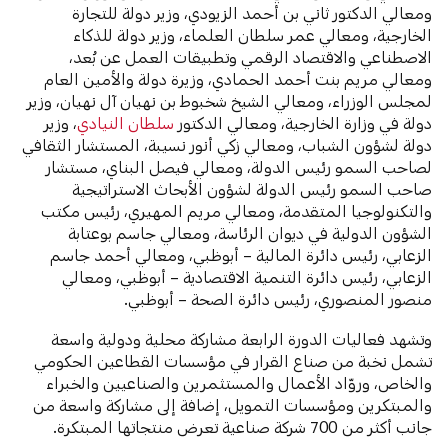
ومعالي الدكتور ثاني بن أحمد الزيودي، وزير دولة للتجارة
الخارجية، ومعالي عمر سلطان العلماء، وزير دولة للذكاء
الاصطناعي والاقتصاد الرقمي وتطبيقات العمل عن بُعد،
ومعالي مريم بنت أحمد الحمادي، وزيرة دولة والأمين العام
لمجلس الوزراء، ومعالي الشيخ شخبوط بن نهيان آل نهيان، وزير
دولة في وزارة الخارجية، و⁠معالي الدكتور
سلطان النيادي
، وزير
دولة لشؤون الشباب، ومعالي زكي أنور نسيبة، المستشار الثقافي
لصاحب السمو رئيس الدولة، ومعالي فيصل البناي، مستشار
صاحب السمو رئيس الدولة لشؤون الأبحاث الاستراتيجية
والتكنولوجيا المتقدمة، ومعالي مريم المهيري، رئيس مكتب
الشؤون الدولية في ديوان الرئاسة، و⁠معالي جاسم بوعتابة
الزعابي، رئيس دائرة المالية – أبوظبي، ومعالي أحمد جاسم
الزعابي، رئيس دائرة التنمية الاقتصادية – أبوظبي، و⁠معالي
منصور المنصوري، رئيس دائرة الصحة – أبوظبي.
وتشهد فعاليات الدورة الرابعة مشاركة محلية ودولية واسعة
تشمل نخبة من صناع القرار في مؤسسات القطاعين الحكومي
والخاص، وروّاد الأعمال والمستثمرين والصناعيين والخبراء
والمبتكرين ومؤسسات التمويل، إضافة إلى مشاركة واسعة من
جانب أكثر من 700 شركة صناعية تعرض منتجاتها المبتكرة.