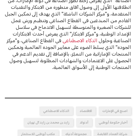
الصناعة" الذي يعرض رحلة تطوّر الصناعة في دولة الإمارات، من
انطلاقتها الأولى إلى وصول آفاق متطورة من الابتكار والتقنيات
المتقدمة، و"مركز الشركات الناشئة" الذي يهدف إلى تمكين الجيل
القادم من المبدعين في القطاع الصناعي وتنظيم ورش عمل
للشركات الصغيرة والمتوسطة لتسهيل الاندماج في سلاسل
الإمداد الوطنية، و"مركز الابتكار" الذي يعرض أحدث الابتكارات
الصناعية وحلول
الذكاء الاصطناعي
في القطاع الصناعي، و"مركز
الجودة" الذي يسلط الضوء على معايير الجودة العالمية وتمكين
المنتجات الإماراتية من التميّز، بالإضافة إلى تقديم الدعم في
الحصول على الاعتمادات والشهادات المطلوبة لتسهيل وصول
المنتجات الوطنية إلى الأسواق العالمية.
اصنع في الإمارات
الاقتصاد
الذكاء الاصطناعي
أخبار حكومة أبوظبي
أدنوك
زايد بن محمد بن زايد آل نهيان
شركة العماد القابضة
مجموعة أدنيك
مكتب أبوظبي للاستثمار