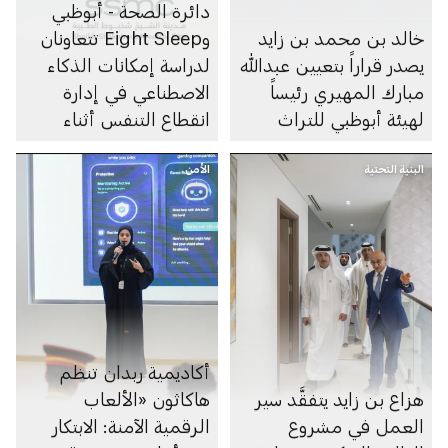
دائرة الصحة - أبوظبي
خالد بن محمد بن زايد
وEight Sleep تتعاونان
يصدر قراراً بتعيين عبدالله
لدراسة إمكانات الذكاء
مبارك المهيري رئيساً
الاصطناعي في إدارة
لهيئة أبوظبي للتراث
انقطاع التنفس أثناء
النوم
البنية التحتية
الأمن
أكاديمية ربدان تنظم
هزاع بن زايد يتفقَّد سير
هاكاثون «الألعاب
العمل في مشروع
الرقمية الآمنة: الابتكار