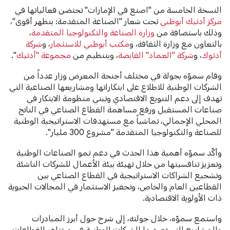
النسخة الخامسة من "اصنع في الإمارات" تحتضن فعالياتها في
مركز أدنيك أبوظبي
تحت شعار "الصناعة المتقدمة: بنظهر أقوى"،
وذلك باستضافة من
وزارة الصناعة والتكنولوجيا المتقدمة
،
بالتعاون مع وزارة الثقافة، و
مكتب أبوظبي للاستثمار
، و
شركة
أدنوك
، و
شركة "العماد" القابضة
، وبتنظيم من
مجموعة "أدنيك
".
وقام سموّه بجولة في مختلف أجنحة المعرض وزار عدداً من
الشركات الوطنية للاطلاع على ابتكاراتها ومشاريعها الصناعية التي
تهدف إلى دعم التنويع الاقتصادي وتبني منظومة الابتكار في
صناعات المستقبل ورفع مساهمة القطاع الصناعي في الناتج
المحلي الإجمالي، تماشياً مع مستهدفات الاستراتيجية الوطنية
للصناعة والتكنولوجيا المتقدمة "مشروع 300 مليار".
وأكّد سموّه أهمية هذا الحدث في دعم نمو الصناعات الوطنية
وتعزيز تنافسيتها من خلال تهيئة بيئة الأعمال للشركات الناشئة
وتشجيع الشراكات الاستراتيجية في القطاع الصناعي بين
القطاعين العام والخاص، وتحفيز الاستثمار في المجالات الحيوية
ذات الأولوية الاقتصادية.
واستمع سموّه، خلال جولته، إلى شرح حول أبرز المبادرات
والمشاريع التي تعرضها الشركات الوطنية في مختلف القطاعات،