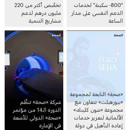
"800- سكينة" لخدمات
تخصِّص أكثر من 220
الدعم النفسي على مدار
مليون درهم لدعم
الساعة
مشاريع التنمية
الاجتماعية في أبوظبي
الصحة
الصحة
خلال 2025
«صحة» التابعة لمجموعة
«بيورهيلث» تتعاون مع
شركة «صحة» تنظِّم
مجموعة «شون كلينك»
الدورة الـ14 من مؤتمر
الألمانية لتعزيز خدمات
«صحة» الدولي للأشعة
إعادة التأهيل في دولة
في الإمارة