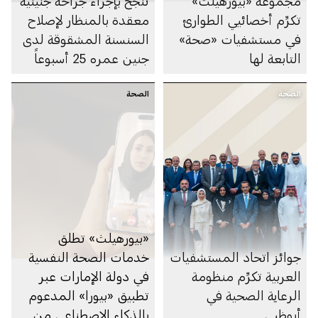
مجموعة «بيورهيلث»
تنجح بإجراء جراحة جنينية
تكرِّم أخصائيي الطوارئ
معقدة بالمنظار لإصلاح
في مستشفيات «صحة»
السنسنة المشقوقة لدى
التابعة لها
جنين عمره 25 أسبوعاً
الصحة
الصحة
«بيورهيلث» تطلق
جوائز اتحاد المستشفيات
خدمات الصحة النفسية
العربية تكرِّم منظومة
في دولة الإمارات عبر
الرعاية الصحية في
تطبيق «بيورا» المدعوم
أبوظبي
بالذكاء الاصطناعي من