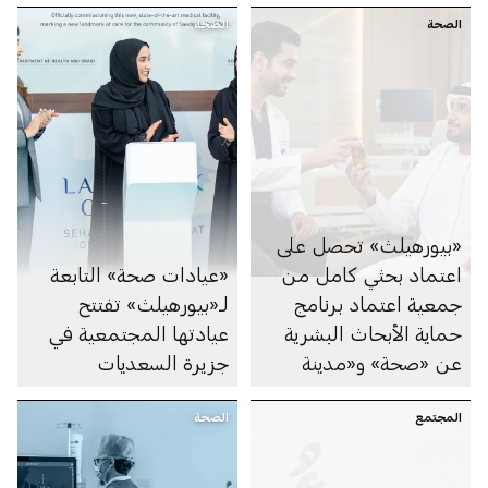
الصحة
الصحة
«بيورهيلث» تحصل على
اعتماد بحثي كامل من
«عيادات صحة» التابعة
جمعية اعتماد برنامج
لـ«بيورهيلث» تفتتح
حماية الأبحاث البشرية
عيادتها المجتمعية في
عن «صحة» و«مدينة
جزيرة السعديات
الشيخ شخبوط الطبية»
المجتمع
الصحة