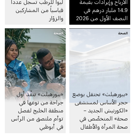
الأرباح وإيرادات بقيمة
ليوا للرطب تسجل عدداً
14.9 مليار درهم في
قياسياً من المشاركين
النصف الأول من 2026
والزوّار
الصحة
الصحة
«بيورهيلث» تحتفل بوضع
«بيورهيلث» تنفِّذ أول
حجر الأساس لمستشفى
جراحة من نوعها في
«الكورنيش الجديد –
منطقة الخليج لفصل
صحة» المتخصِّص في
توأم ملتصق من الرأس
صحة المرأة والأطفال
في أبوظبي
حديثي الولادة