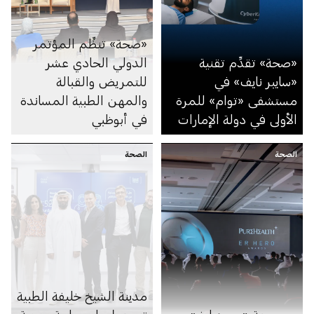
«صحة» تنظِّم المؤتمر
«صحة» تقدِّم تقنية
الدولي الحادي عشر
«سايبر نايف» في
للتمريض والقبالة
مستشفى «توام» للمرة
والمهن الطبية المساندة
الأولى في دولة الإمارات
في أبوظبي
الصحة
الصحة
مدينة الشيخ خليفة الطبية