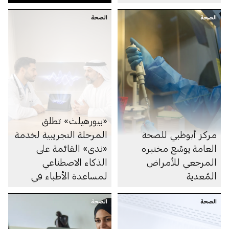
الإمارات ومنطقة الخليج
الصحة
الصحة
«بيورهيلث» تطلق
مركز أبوظبي للصحة
المرحلة التجريبية لخدمة
العامة يوسِّع مختبره
«ندى» القائمة على
المرجعي للأمراض
الذكاء الاصطناعي
المُعدية
لمساعدة الأطباء في
توثيق الملاحظات الطبية
الصحة
الصحة
أثناء زيارات المرضى