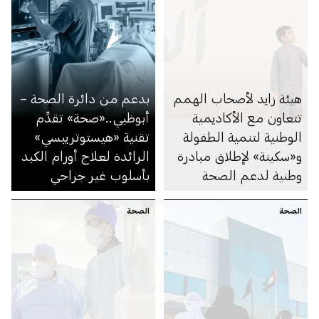
هيئة زايد لأصحاب الهمم
بدعم من دائرة الصحة –
تتعاون مع الأكاديمية
أبوظبي..«صحة» تقدِّم
الوطنية لتنمية الطفولة
تقنية «هيستوتريبسي»
و«سكينة» لإطلاق مبادرة
الرائدة لعلاج أورام الكبد
وطنية لدعم الصحة
بأسلوب غير جراحي
النفسية للأطفال
الصحة
الصحة