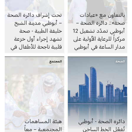
بالتعاون مع «عيادات
تحت إشراف دائرة الصحة
صحة».. دائرة الصحة –
– أبوظبي مدينة الشيخ
أبوظبي تمدّد تشغيل 12
خليفة الطبية - صحة
مركزاً للرعاية الأولية على
تشهد إجراء أول خزعة
مدار الساعة في أبوظبي
قلبية ناجحة للأطفال في
والعين لتشمل خدمات
دولة الإمارات
الصحة
الرعاية العاجلة
المجتمع
دائرة الصحة - أبوظبي
هيئة المساهمات
تُفعّل الخط الساخن
المجتمعية – معاً