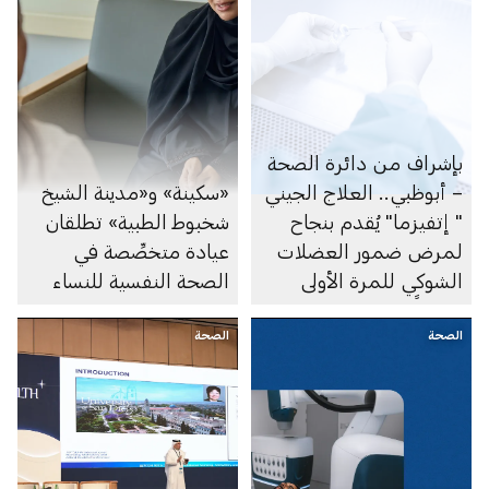
بإشراف من دائرة الصحة
– أبوظبي.. العلاج الجيني
«سكينة» و«مدينة الشيخ
" إتفيزما" يُقدم بنجاح
شخبوط الطبية» تطلقان
لمرض ضمور العضلات
عيادة متخصِّصة في
الشوكي للمرة الأولى
الصحة النفسية للنساء
عالمياً
الصحة
الصحة