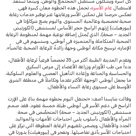
كل أسرة ويشكلون مستقبل المجتمع والوطن. وبينما نستعد
لاستقبال
عام الأسرة
، تحمل هذه الخطوة معان كبيرة فهي
تعكس حرصنا على تمكين الأسر ورعايتها عبر توفير خدمات رعاية
صحية تخصصية وعالمية المستوى. واليوم يضع شركاؤنا في
(بيورهيلث) إرثهم الراسخ حجر الأساس لمستشفى (الكورنيش
الجديد – صحة)، الذي يُمثل إضافة نوعية مهمة لمنظومة الرعاية
الصحية المتكاملة والمتميزة في أبوظبي، وستسهم في في
الإمارة، ترسيخ مكانة أبوظبي وجهةً رائدةً للرعاية الصحية عالمياً».
وتقدم المدينة الطبية أكثر من 35 تخصصاً فرعياً لرعاية الأطفال،
بدءاً من طب الأورام وزراعة الأعضاء إلى مرض السكري
والحساسية والمناعة وإعادة التأهيل العصبي والعلوم السلوكية،
ما يجعل أبوظبي الوجهة الأكثر تقدماً وتكاملاً في منطقة الشرق
الأوسط على مستوى رعاية النساء والأطفال.
وقالت شايستا آصف: «نحتفل اليوم بخطوة مهمة بناءً على الإرث
الراسخ في دعم الأسر في أبوظبي طيلة خمسة عقود. فقد صمم
مستشفى (الكورنيش الجديد – صحة) المتخصِّص في صحة
المرأة والأطفال بأسلوب يلبي احتياجات الأمهات والمواليد
الجدد والأطفال، ويضمن تلقيهم الرعاية العطوفة التي تركز على
احتياجات الأسر بأدق تفاصيلها. ونفخر في (بيورهيلث) بدورنا في