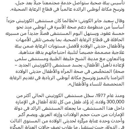
تأسيس بيئة صحية ستواصل خدمة مجتمعنا جيلاً بعد جيل،
وترسخ مكانة أبوظبي الرائدة عالمياً في قطاع الرعاية الصحية».
وقال سعيد جابر الكويتي: «لطالما كان مستشفى الكورنيش جزءاً
أساسياً من منظومة دعم صحة الأسرة في أبوظبي منذ نحو
خمسة عقود. ويستهل اليوم المستشفى فصلاً جديداً من مسيرته
الحافلة في قطاع الرعاية الصحية، بما يضمن تلقي الأمهات
والأطفال حديثي الولادة لأفضل مستويات الرعاية ضمن بيئة
علاجية مصممة خصيصاً لتلبية احتياجاتهم بدقة متناهية.
وبالتعاون مع مدينة الشيخ خليفة الطبية ومستشفى سلمى
لإعادة تأهيل الأطفال، يجسد مستشفى (الكورنيش الجديد –
صحة) المتخصِّص في صحة المرأة والأطفال حديثي الولادة
التزامنا بالتميز وترسيخ مكانة أبوظبي الريادية في تقديم الرعاية
المتخصصة للنساء والأطفال».
ومنذ عام 1977، سجّل مستشفى الكورنيش الحالي أكثر من
300,000 ولادة، إذ وُلد طفل من كل ثلاثة أطفال في الإمارة
داخل هذا المستشفى، ما يجعله المستشفى الرائد في دولة
الإمارات من حيث حجم الولادات وإرثه العريق. ويضم أكبر
وأحدث وحدة عناية مركّزة لحديثي الولادة من المستوى الثالث
في الدولة، حيث تستقبل ما يقارب نصف حالات العناية المركّزة