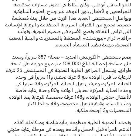
للمواليد في أبوظبي، وكان سبّاقاً في تطوير مسارات مخصّصة
للمراهقين والأطفال ذوي التوحّد عبر جناح العلوم السلوكية.
ويواصل المستشفى الجديد هذا الإرث من خلال بيئة مُصمّمة
خصيصاً تجمع بين القدرات السريرية المتقدمة والرعاية الإنسانية
التي تراعي الثقافة وتضع الأسرة في صميم التجربة. وتولّت
«رافد»، ذراع «بيورهيلث» المختصّة بالمشتريات والبنية التحتية
الصحية، مهمة تنفيذ المنشأة الجديدة.
يضم مستشفى «الكورنيش الجديد – صحة» 357 سريراً، ويمتد
على مساحة إجمالية تبلغ 108,000 متر مربع موزعة على تسعة
طوابق. وتشمل المرافق الطبية الحديثة في المستشفى 25 غرفة
للرعاية ما قبل الولادة مع 6 غرف تحفيز، و11 سريراً في وحدة
العناية المركزة، وغرفتي عزل للعناية المركزة، و34 سريراً في
وحدة العناية المركزة لحديثي الولادة و80 وحدة رعاية خاصة
للأطفال حديثي الولادة، و148 غرفة مخصصة للرعاية بعد الولادة
وطب النساء، و4 غرف عزل مخصصة، و44 جناحاً لكبار
الشخصيات و3 أجنحة ملكية.
وتجسّد المدينة الطبية منظومة رعاية شاملة ومتكاملة، تُقدّم
الدعم للمرأة قبل الحمل وأثناءه وبعده في مرحلة رعاية حديثي
الولادة والأطفال، ثم مرحلة المراهقة، ليمنح العائلات وجهة