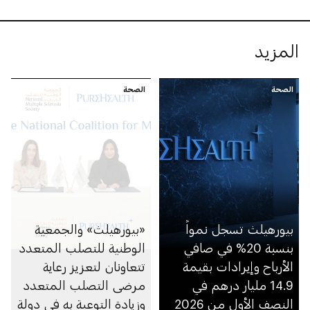
المزيد
الصحة
الصحة
بيورهيلث تسجل نمواً
«بيورهيلث» والجمعية
بنسبة 20% في صافي
الوطنية للتصلب المتعدد
الأرباح وإيرادات بقيمة
تتعاونان لتعزيز رعاية
14.9 مليار درهم في
مرضى التصلب المتعدد
النصف الأول من 2026
وزيادة التوعية به في دولة