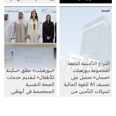
الإمارات
الصحة
الصحة
الذراع التأمينية التابعة
لمجموعة بيورهيلث
«بيورهيلث» تطلق «سكينة
«ضمان» تحصل على
للأطفال» لتقديم خدمات
تصنيف A1 للقوة المالية
الصحة النفسية
لشركات التأمين من
المتخصصة في أبوظبي
وكالة «موديز»