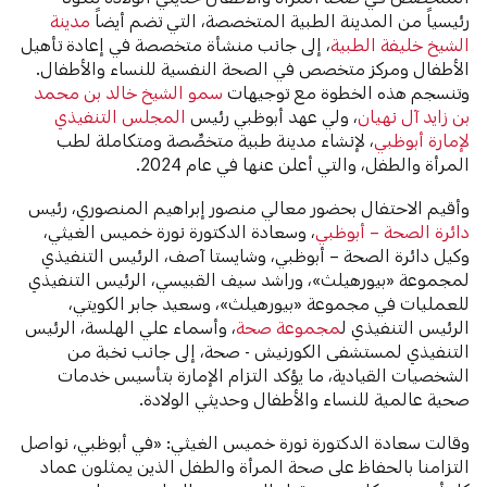
رئيسياً من المدينة الطبية المتخصصة، التي تضم أيضاً
مدينة
الشيخ خليفة الطبية
، إلى جانب منشأة متخصصة في إعادة تأهيل
الأطفال ومركز متخصص في الصحة النفسية للنساء والأطفال.
وتنسجم هذه الخطوة مع توجيهات
سمو الشيخ خالد بن محمد
بن زايد آل نهيان
، ولي عهد أبوظبي رئيس
المجلس التنفيذي
لإمارة أبوظبي
، لإنشاء مدينة طبية متخصِّصة ومتكاملة لطب
المرأة والطفل، والتي أعلن عنها في عام 2024.
وأقيم الاحتفال بحضور معالي منصور إبراهيم المنصوري، رئيس
دائرة الصحة – أبوظبي
، وسعادة الدكتورة نورة خميس الغيثي،
وكيل دائرة الصحة – أبوظبي، وشايستا آصف، الرئيس التنفيذي
لمجموعة «بيورهيلث»، وراشد سيف القبيسي، الرئيس التنفيذي
للعمليات في مجموعة «بيورهيلث»، وسعيد جابر الكويتي،
الرئيس التنفيذي ل
مجموعة صحة
، وأسماء علي الهلسة، الرئيس
التنفيذي لمستشفى الكورنيش - صحة، إلى جانب نخبة من
الشخصيات القيادية، ما يؤكد التزام الإمارة بتأسيس خدمات
صحية عالمية للنساء والأطفال وحديثي الولادة.
وقالت سعادة الدكتورة نورة خميس الغيثي: «في أبوظبي، نواصل
التزامنا بالحفاظ على صحة المرأة والطفل الذين يمثلون عماد