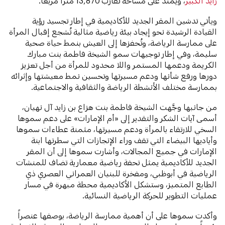
زايد الكبير
، ويمتد على مساحة تقارب 13,870 متراً مربعاً.
ويأتي تدشين المقر الجديد للأكاديمية في إطار تجسيد رؤية
القيادة الرشيدة نحو إيجاد بيئة رياضية مثالية تُشجع إقبال المرأة
على ممارسة الرياضة، وتُحفزها إلى العيش بنمط حياة صحية
سليمة، وفي إطار توجيهات سمو الشيخة فاطمة بنت مبارك
الكريمة ودعمها المستمر واللا محدود للمرأة من أجل تعزيز
دورها ورفع شأنها ودعم مسيرتها وتحسين نمط معيشتها وإثرائه
بممارسة مختلف الأنشطة الرياضة والثقافية والاجتماعية.
من جانبها وجَّهت الشيخة فاطمة بنت هزاع بن زايد آل نهيان،
أسمى آيات الشكر والتقدير إلى «أم الإمارات» على دعم سموها
السخي للارتقاء بالمرأة ودعم مسيرتها، مثمنة عطاءات سموها
وأياديها البيضاء التي تقف وراء الإنجازات التي سطرتها ابنة
الإمارات في جميع المجالات، وأشارت سموها إلى أن المقر
الجديد للأكاديمية يمثل تحفة رياضية معمارية تضاف للمنشآت
الرياضية في أبوظبي، ومفخرة للبنيان العمراني العصري ذي
الطابع المتميز، وستشكل الأكاديمية محطة مبهرة في مسار
عمليات التطوير للحركة الرياضية النسائية.
وأكدت سموها على أن أهمية ممارسة الرياضة، بوصفها عنصراً