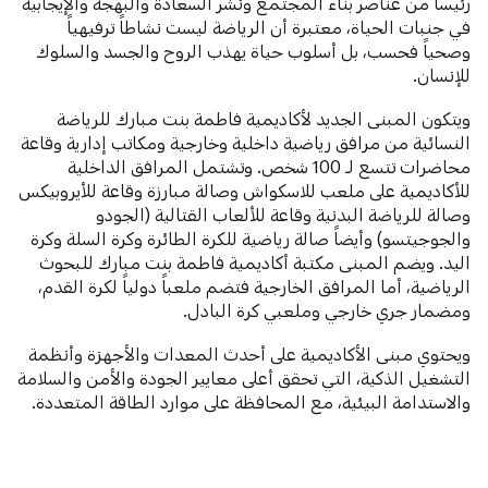
رئيساً من عناصر بناء المجتمع ونشر السعادة والبهجة والإيجابية
في جنبات الحياة، معتبرة أن الرياضة ليست نشاطاً ترفيهياً
وصحياً فحسب، بل أسلوب حياة يهذب الروح والجسد والسلوك
للإنسان.
ويتكون المبنى الجديد لأكاديمية فاطمة بنت مبارك للرياضة
النسائية من مرافق رياضية داخلية وخارجية ومكاتب إدارية وقاعة
محاضرات تتسع لـ 100 شخص. وتشتمل المرافق الداخلية
للأكاديمية على ملعب للاسكواش وصالة مبارزة وقاعة للأيروبيكس
وصالة للرياضة البدنية وقاعة للألعاب القتالية (الجودو
والجوجيتسو) وأيضاً صالة رياضية للكرة الطائرة وكرة السلة وكرة
اليد. ويضم المبنى مكتبة أكاديمية فاطمة بنت مبارك للبحوث
الرياضية، أما المرافق الخارجية فتضم ملعباً دولياً لكرة القدم،
ومضمار جري خارجي وملعبي كرة البادل.
ويحتوي مبنى الأكاديمية على أحدث المعدات والأجهزة وأنظمة
التشغيل الذكية، التي تحقق أعلى معايير الجودة والأمن والسلامة
والاستدامة البيئية، مع المحافظة على موارد الطاقة المتعددة.