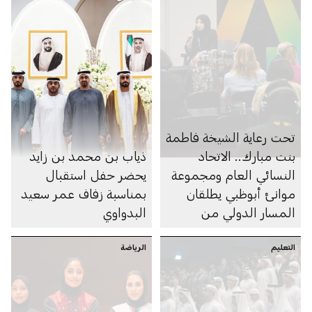
تحت رعاية الشيخة فاطمة
بنت مبارك.. الاتحاد
ذياب بن محمد بن زايد
النسائي العام ومجموعة
يحضر حفل استقبال
موانئ أبوظبي يطلقان
بمناسبة زفاف عمر سعيد
المسار الدولي من
البدواوي
البرنامج التدريبي «أطلق»
التعليم
لتمكين المرأة في
الرياضة
التجارة الرقمية
والخدمات اللوجستية