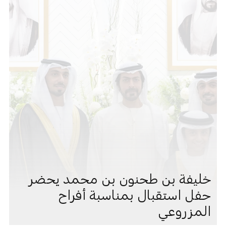
خليفة بن طحنون بن محمد يحضر
حفل استقبال بمناسبة أفراح
المزروعي