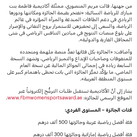
من جهتها، قالت مريم المنصوري، ممثّلة أكاديمية فاطمة بنت
مبارك للرياضة النسائية: «نفتخر بقيمة الجائزة ومكانتها ودورها
الريادي في دعم الطاقات المبدعة والمرأة المؤثرة في عالم
الرياضة، والسعي إلى تحفيزهن للاستمرار بروح التفاني والإصرار
على بلوغ منصات التتويج في ميادين التنافس الرياضي في شتى
المحافل القارية والدولية».
وأضافت: «الجائزة بكل فئاتها تعدُّ منصة ملهمة ومتجددة
للمتفوقات وصاحبات الإبداع والتميز الرياضي، وتشهد النسخة
السابعة زيادة في إجمالي الجوائز المالية عن نسخة العام
الماضي، ما يؤكِّد تميُّز الجائزة التي باتت تحظى باهتمام كبير على
مستوى المنطقة العربية».
‎يشار إلى أنَّ الأكاديمية تستقبل طلبات الترشُّح إلكترونياً عبر
الموقع الرسمي للجائزة:
www.fbmwomensportsaward.ae
.
فئات الجائزة – المستوى الفردي
: