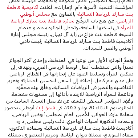
العام، رئيسة المجلس الأعلى للأمومة والطفولة، الرئيسة الأعلى
لمؤسَّسة التنمية الأسرية «أم الإمارات»، أعلنت
أكاديمية فاطمة
بنت مبارك للرياضة النسائية
، بالتعاون مع
مجلس أبوظبي
الرياضي
، عن فتح باب الترشُّح
لجائزة فاطمة بنت مبارك لرياضة
المرأة
في نسختها السابعة، وتحظى الجائزة بدعم واهتمام
الشيخة فاطمة بنت هزاع بن زايد آل نهيان، رئيسة مجلس إدارة
أكاديمية فاطمة بنت مبارك للرياضة النسائية، رئيسة ناديي
أبوظبي والعين للسيدات.
‎وتعدُّ الجائزة الأولى من نوعها في المنطقة، وإحدى أكثر الجوائز
تميزاً والتي تستقطب أنظار الوسط الرياضي العربي، وتهدف إلى
تمكين المرأة وتسليط الضوء على إنجازاتها في القطاع الرياضي
على مدى عام كامل، إضافة إلى السعي لتحسين المشاركة وتعزيز
التنافسية والتميز في الرياضات النسائية، وخلْق بيئة محفِّزة
وداعمة للمرأة الرياضية للارتقاء بأدائها إلى مستويات متقدمة.
وعُقِد المؤتمر الصحفي للكشف عن تفاصيل النسخة السابعة من
الجائزة، يوم الثلاثاء 20 يونيو 2023، في
فندق إرث
أبوظبي، بحضور
سعادة عارف العواني، الأمين العام لمجلس أبوظبي الرياضي،
وسعادة الدكتورة أمنيات الهاجري، نائب رئيس مجلس إدارة
أكاديمية فاطمة بنت مبارك للرياضة النسائية، وسعادة الدكتورة
سعاد السويدي، ممثلة ديوان الرئاسة، ومريم المنصوري، ممثلة