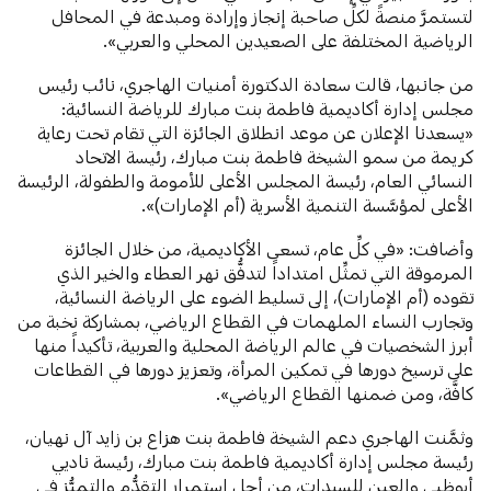
لتستمرَّ منصةً لكلِّ صاحبة إنجاز وإرادة ومبدعة في المحافل
الرياضية المختلفة على الصعيدين المحلي والعربي».
من جانبها، قالت سعادة الدكتورة أمنيات الهاجري، نائب رئيس
مجلس إدارة أكاديمية فاطمة بنت مبارك للرياضة النسائية:
«يسعدنا الإعلان عن موعد انطلاق الجائزة التي تقام تحت رعاية
كريمة من سمو الشيخة فاطمة بنت مبارك، رئيسة الاتحاد
النسائي العام، رئيسة المجلس الأعلى للأمومة والطفولة، الرئيسة
الأعلى لمؤسَّسة التنمية الأسرية (أم الإمارات)».
وأضافت: «في كلِّ عام، تسعى الأكاديمية، من خلال الجائزة
المرموقة التي تمثِّل امتداداً لتدفُّق نهر العطاء والخير الذي
تقوده (أم الإمارات)، إلى تسليط الضوء على الرياضة النسائية،
وتجارب النساء الملهمات في القطاع الرياضي، بمشاركة نخبة من
أبرز الشخصيات في عالم الرياضة المحلية والعربية، تأكيداً منها
على ترسيخ دورها في تمكين المرأة، وتعزيز دورها في القطاعات
كافَّة، ومن ضمنها القطاع الرياضي».
وثمَّنت الهاجري دعم الشيخة فاطمة بنت هزاع بن زايد آل نهيان،
رئيسة مجلس إدارة أكاديمية فاطمة بنت مبارك، رئيسة ناديي
أبوظبي والعين للسيدات، من أجل استمرار التقدُّم والتميُّز في