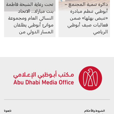
دائرة تنمية المجتمع –
تحت رعاية الشيخة فاطمة
أبوظبي تنظم مبادرة
بنت مبارك.. الاتحاد
«تنبض بهلها» ضمن
النسائي العام ومجموعة
فعاليات صيف أبوظبي
موانئ أبوظبي يطلقان
الرياضي
المسار الدولي من
البرنامج التدريبي «أطلق»
لتمكين المرأة في
التجارة الرقمية
والخدمات اللوجستية
الشروط والأحكام
تابعونا