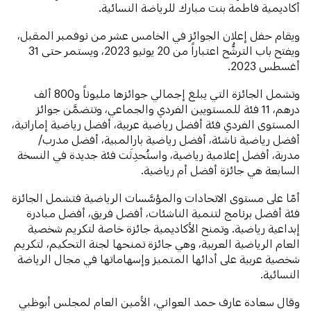
أكاديمية فاطمة بنت مبارك للرياضة النسائية.
‎ويقام حفل إعلان الجوائز في الخامس عشر من نوفمبر المقبل،
ويفتح باب الترشُّح اعتباراً من 20 يونيو 2023، ويستمر حتى 31
أغسطس 2023.
وتشمل الجائزة التي يبلغ إجمالي جوائزها مليوناً و800 ألف
درهم، 11 فئة للمستويين الفردي والجماعي، وتتضمَّن جوائز
المستوى الفردي فئة أفضل رياضية عربية، أفضل رياضية إماراتية،
أفضل رياضية ناشئة، أفضل رياضية بارالمبية، أفضل مدرب/
مدربة، أفضل إعلامية رياضية، واستُحدِثَت فئة جديدة في النسخة
السابعة هي جائزة أفضل أم رياضية.
‎أمّا على مستوى الاتحادات والمؤسَّسات الرياضية فتشمل الجائزة
فئة أفضل برنامج لتنمية الناشئات، أفضل فريق، أفضل مبادرة
إبداعية رياضية. وتمنح الأكاديمية جائزة خاصة لتكريم شخصية
العام الرياضية العربية، وهي جائزة تمنحها لجنة التحكيم، لتكريم
شخصية عربية على أدائها المتميز وإسهاماتها في مجال الرياضة
النسائية.
وقال سعادة عارف حمد العواني، الأمين العام لمجلس أبوظبي