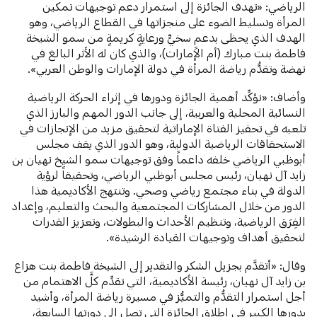
الرياضي: «تهدف الجائزة إلى استمرار دعم توجيهات تمكين
المرأة وتسليط الضوء على منجزاتها في القطاع الرياضي، وهو
الهدف الذي يحظى بدعمٍ سخيٍّ ورعايةٍ كريمةٍ من سمو الشيخة
فاطمة بنت مبارك (أم الإمارات)، والذي كان له الأثر البالغ في
نهضة وتقدُّم رياضة المرأة في دولة الإمارات والوطن العربي».
وأضاف: «نؤكِّد أهمية الجائزة ودورها في إثراء الحركة الرياضية
النسائية المحلية والعربية، إلى جانب الدور المهم والبارز الذي
تلعبه في تحفيز الفتاة الإماراتية لتحقيق مزيد من الإنجازات في
الاستحقاقات الرياضية الدولية، وهو الدور الذي يقف مجلس
أبوظبي الرياضي خلفه داعماً وفق توجيهات سمو الشيخ نهيان بن
زايد آل نهيان، رئيس مجلس أبوظبي الرياضي، وتحقيقاً لرؤية
الدولة في بناء مجتمع رياضي وصحي. وتنتهج الأكاديمية هذا
الدور من خلال المشاركات المجتمعية والبحث والتعليم، وإعداد
الفِرَق الرياضية، وتنظيم الأحداث والبطولات، وتعزيز القدرات
لتحقيق أهداف وتوجيهات القيادة الرشيدة».
وقال: «أتقدَّم بجزيل الشكر والتقدير إلى الشيخة فاطمة بنت هزاع
بن زايد آل نهيان، رئيسة الأكاديمية، التي تقدِّم كلَّ الاهتمام من
أجل استمرار التقدُّم والتميُّز في مسيرة رياضة المرأة، وأشيد
بدورها الكبير في إطلاق الجائزة التي تصل إلى دورتها السابعة،