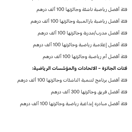
فئات الجائزة – الاتحادات والمؤسَّسات الرياضية: