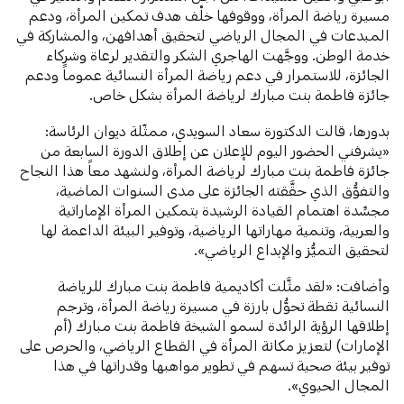
مسيرة رياضة المرأة، ووقوفها خلْف هدف تمكين المرأة، ودعم
المبدعات في المجال الرياضي لتحقيق أهدافهن، والمشاركة في
خدمة الوطن. ووجَّهت الهاجري الشكر والتقدير لرعاة وشركاء
الجائزة، للاستمرار في دعم رياضة المرأة النسائية عموماً ودعم
جائزة فاطمة بنت مبارك لرياضة المرأة بشكل خاص.
بدورها، قالت الدكتورة سعاد السويدي، ممثّلة ديوان الرئاسة:
«يشرفني الحضور اليوم للإعلان عن إطلاق الدورة السابعة من
جائزة فاطمة بنت مبارك لرياضة المرأة، ولنشهد معاً هذا النجاح
والتفوُّق الذي حقَّقته الجائزة على مدى السنوات الماضية،
مجسِّدة اهتمام القيادة الرشيدة بتمكين المرأة الإماراتية
والعربية، وتنمية مهاراتها الرياضية، وتوفير البيئة الداعمة لها
لتحقيق التميُّز والإبداع الرياضي».
وأضافت: «لقد مثَّلت أكاديمية فاطمة بنت مبارك للرياضة
النسائية نقطة تحوُّل بارزة في مسيرة رياضة المرأة، وترجم
إطلاقها الرؤية الرائدة لسمو الشيخة فاطمة بنت مبارك (أم
الإمارات) لتعزيز مكانة المرأة في القطاع الرياضي، والحرص على
توفير بيئة صحية تسهم في تطوير مواهبها وقدراتها في هذا
المجال الحيوي».