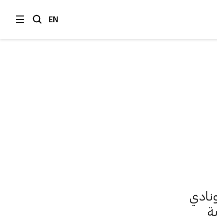
EN
م "فندق ونادي
ة