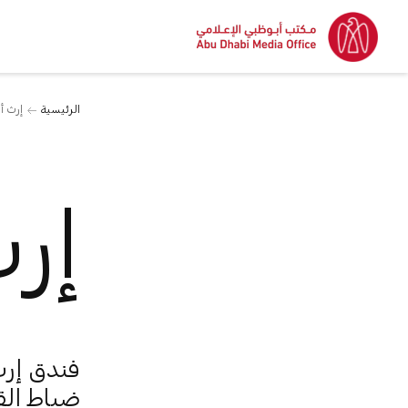
الرئيسية
إرث أ
إر
ضباط الق