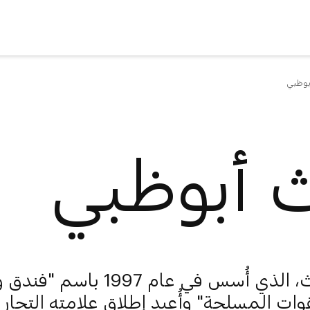
بوظبي
ث أبوظبي
فندق إرث، الذي أُسس في عام 1997 باس
وات المسلحة" وأُعيد إطلاق علامته التجاري