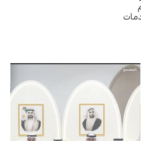
م
دمات
المجتمع