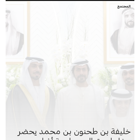
المجتمع
خليفة بن طحنون بن محمد يحضر