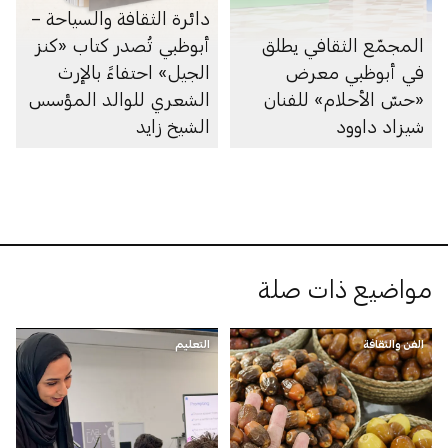
دائرة الثقافة والسياحة –
المجمّع الثقافي يطلق
أبوظبي تُصدر كتاب «كنز
في أبوظبي معرض
الجيل» احتفاءً بالإرث
«حسّ الأحلام» للفنان
الشعري للوالد المؤسس
شيزاد داوود
الشيخ زايد
مواضيع ذات صلة
الفن والثقافة
التعليم