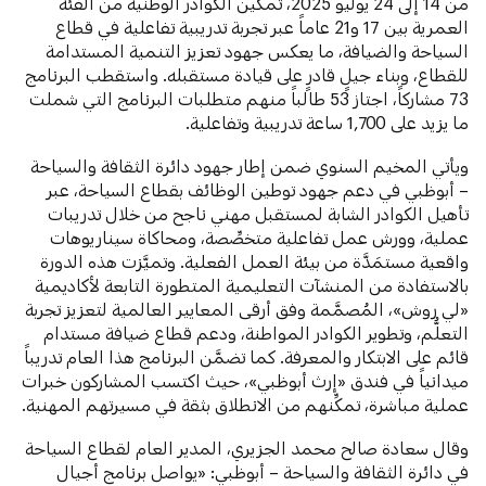
من 14 إلى 24 يوليو 2025، تمكين الكوادر الوطنية من الفئة
العمرية بين 17 و21 عاماً عبر تجربة تدريبية تفاعلية في قطاع
السياحة والضيافة، ما يعكس جهود تعزيز التنمية المستدامة
للقطاع، وبناء جيلٍ قادرٍ على قيادة مستقبله. واستقطب البرنامج
73 مشاركاً، اجتاز 53 طالباً منهم متطلبات البرنامج التي شملت
ما يزيد على 1,700 ساعة تدريبية وتفاعلية.
ويأتي المخيم السنوي ضمن إطار جهود دائرة الثقافة والسياحة
– أبوظبي في دعم جهود توطين الوظائف بقطاع السياحة، عبر
تأهيل الكوادر الشابة لمستقبل مهني ناجح من خلال تدريبات
عملية، وورش عمل تفاعلية متخصِّصة، ومحاكاة سيناريوهات
واقعية مستمَدَّة من بيئة العمل الفعلية. وتميَّزت هذه الدورة
بالاستفادة من المنشآت التعليمية المتطورة التابعة لأكاديمية
«لي روش»، المُصمَّمة وفق أرقى المعايير العالمية لتعزيز تجربة
التعلُّم، وتطوير الكوادر المواطنة، ودعم قطاع ضيافة مستدام
قائم على الابتكار والمعرفة. كما تضمَّن البرنامج هذا العام تدريباً
ميدانياً في فندق «إرث أبوظبي»، حيث اكتسب المشاركون خبرات
عملية مباشرة، تمكِّنهم من الانطلاق بثقة في مسيرتهم المهنية.
وقال سعادة صالح محمد الجزيري، المدير العام لقطاع السياحة
في دائرة الثقافة والسياحة – أبوظبي: «يواصل برنامج أجيال