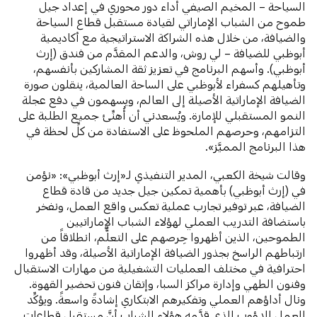
السياحة – المخيم الصيفي أداء دور محوري في إعداد جيل
طموح من الشباب الإماراتي لقيادة مستقبل قطاع السياحة
والضيافة، من خلال هذه الشراكة الاستراتيجية مع أكاديمية
أبوظبي للضيافة – لي روش، والدعم المقدَّم من فندق (إرث
أبوظبي). وأسهم البرنامج في تعزيز ثقة المشاركين بأنفسهم،
وتأهيلهم كسفراء لأبوظبي على الساحة العالمية، ينقلون صورة
الضيافة الإماراتية الأصيلة إلى العالم، ويسهمون في دفع عجلة
النمو المستقبلي للإمارة. ويُسعدني أن أُهنِّئ جميع الطلبة على
التزامهم، وحرصهم الملحوظ على الاستفادة من كلِّ لحظة في
هذا البرنامج المميَّز».
وقالت شيخة الكعبي، المدير التنفيذي لـ«إرث أبوظبي»: «نؤمن
في (إرث أبوظبي) بأهمية تمكين جيل جديد من قادة قطاع
الضيافة، عبر توفير تجارب عملية تعكس واقع العمل، ونفخر
باستضافة التدريب العملي لهؤلاء الشباب الإماراتيين
الطموحين، الذين أظهروا حِرصهم على التعلُّم، انطلاقاً من
ارتباطهم الراسخ بجذور الضيافة الإماراتية الأصيلة، وقد أظهروا
احترافية في مختلف العمليات التشغيلية من مهارات الاستقبال
وفنون الطهي وإدارة مراكز السبا، وإتقان فنون تحضير القهوة.
ونال أداؤهم العملي وتفكيرهم الابتكاري إشادةً واسعةً. ويؤكِّد
العمل الدؤوب الذي قدَّمه هؤلاء الشباب أنَّ مستقبل قطاعات