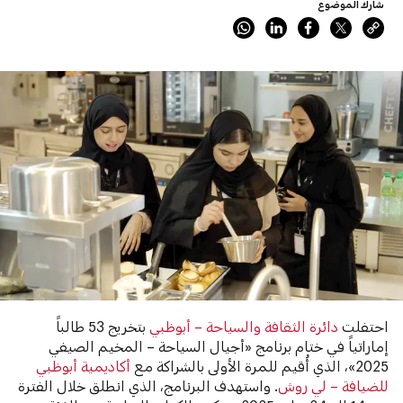
شارك الموضوع
احتفلت
دائرة الثقافة والسياحة – أبوظبي
بتخريج 53 طالباً
إماراتياً في ختام برنامج «أجيال السياحة – المخيم الصيفي
2025»، الذي أُقيم للمرة الأولى بالشراكة مع
أكاديمية أبوظبي
للضيافة – لي روش
. واستهدف البرنامج، الذي انطلق خلال الفترة