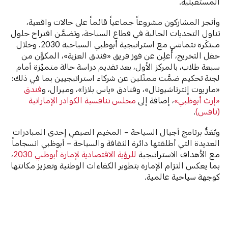
المستقبلية.
وأنجز المشاركون مشروعاً جماعياً قائماً على حالات واقعية،
تناول التحديات الحالية في قطاع السياحة، وتضمَّن اقتراح حلول
مبتكَرة تتماشى مع استراتيجية أبوظبي السياحية 2030. وخلال
حفل التخريج، أُعلِن عن فوز فريق «فندق العزبة»، المكوَّن من
سبعة طلاب، بالمركز الأول، بعد تقديم دراسة حالة متميِّزة أمام
لجنة تحكيم ضمَّت ممثّلين عن شركاء استراتيجيين بما في ذلك:
«ماريوت إنترناشيونال»، وفنادق «ياس بلازا»، وميرال، و
فندق
«إرث أبوظبي»
، إضافة إلى
مجلس تنافسية الكوادر الإماراتية
(نافس)
.
ويُعَدُّ برنامج أجيال السياحة – المخيم الصيفي إحدى المبادرات
العديدة التي أطلقتها دائرة الثقافة والسياحة – أبوظبي انسجاماً
مع الأهداف الاستراتيجية
للرؤية الاقتصادية لإمارة أبوظبي 2030
،
بما يعكس التزام الإمارة بتطوير الكفاءات الوطنية وتعزيز مكانتها
كوجهة سياحية عالمية.