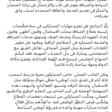
السياحة والضيافة يقوم على ثلاث ركائز تتمثَّل في تراثنا المتجذِّر،
والتميُّز في تقديم الخدمة، والطاقة المتجددة لشباب واثق
بقدراته».
ركَّز البرنامج على تعزيز مهارات المشاركين في ستة تخصُّصات
رئيسية بقطاع الضيافة شملت الاستقبال، وفنون الطهي، وفنون
إعداد القهوة (باريستا)، وخدمة الغرف، وتسويق خدمات الضيافة،
والخدمة المتميِّزة في المطاعم الراقية. وعلاوة على تطوير
الكفاءات العملية مثل العمل الجماعي، تفاعل الفريق مع
المتعاملين، وشارك في حلِّ التحديات المهنية، فقد صُمِّمَ
المنهاج التعليمي لترسيخ قيم الهُوية الإماراتية، وتعزيز مكانة
الدولة وجهةً سياحيةً رائدةً عالمياً.
وعلى الجانب العملي، خاض المشاركون تجربة تدريبية استمرت
ثلاثة أيام في فندق «إرث أبوظبي» تغطّي مهامَّ متنوِّعة، مثل
الاستقبال، وخدمة النزلاء، وتنسيق الفعاليات. وأسهمت هذه
المنهجية العملية في كسر الحاجز بين التعلُّم النظري والتطبيق
العملي، ومكَّنت المشاركين من استيعاب تعقيدات القطاع
وتلمُّس فرص التطوُّر الوظيفي فيه، ما يُعِدُّهم بشكلٍ فعّالٍ
لقيادة مسارات مهنية واعدة تدعم رؤية أبوظبي السياحية