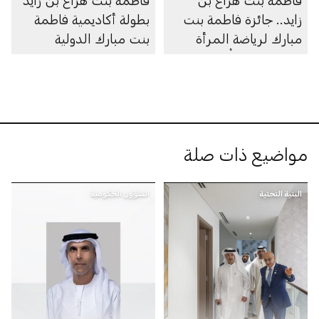
فاطمة بنت هزاع بن
فاطمة بنت هزاع بن زايد
زايد.. جائزة فاطمة بنت
بطولة أكاديمية فاطمة
مبارك لرياضة المرأة
بنت مبارك الدولية
تفتح باب الترشُّح لنسختها
للشطرنج الخاطف
العاشرة
للسيدات تعقد فعاليات
نسختها الثامنة في
أبوظبي
مواضيع ذات صلة
البنية التحتية
الشؤون الحكومية