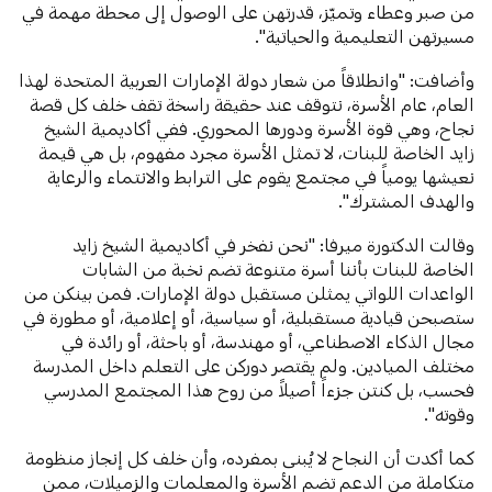
من صبر وعطاء وتميّز، قدرتهن على الوصول إلى محطة مهمة في
مسيرتهن التعليمية والحياتية".
وأضافت: "وانطلاقاً من شعار دولة الإمارات العربية المتحدة لهذا
العام، عام الأسرة، نتوقف عند حقيقة راسخة تقف خلف كل قصة
نجاح، وهي قوة الأسرة ودورها المحوري. ففي أكاديمية الشيخ
زايد الخاصة للبنات، لا تمثل الأسرة مجرد مفهوم، بل هي قيمة
نعيشها يومياً في مجتمع يقوم على الترابط والانتماء والرعاية
والهدف المشترك".
وقالت الدكتورة ميرفا: "نحن نفخر في أكاديمية الشيخ زايد
الخاصة للبنات بأننا أسرة متنوعة تضم نخبة من الشابات
الواعدات اللواتي يمثلن مستقبل دولة الإمارات. فمن بينكن من
ستصبحن قيادية مستقبلية، أو سياسية، أو إعلامية، أو مطورة في
مجال الذكاء الاصطناعي، أو مهندسة، أو باحثة، أو رائدة في
مختلف الميادين. ولم يقتصر دوركن على التعلم داخل المدرسة
فحسب، بل كنتن جزءاً أصيلاً من روح هذا المجتمع المدرسي
وقوته".
كما أكدت أن النجاح لا يُبنى بمفرده، وأن خلف كل إنجاز منظومة
متكاملة من الدعم تضم الأسرة والمعلمات والزميلات، ممن