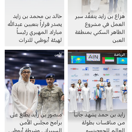
هزاع بن زايد يتفقَّد سير
خالد بن محمد بن زايد
العمل في مشروع
يصدر قراراً بتعيين عبدالله
الظاهر السكني بمنطقة
مبارك المهيري رئيساً
العين
لهيئة أبوظبي للتراث
الرياضة
الأمن
زايد بن حمد يشهد جانباً
منصور بن زايد يطلع على
من منافسات بطولة
برامج مجلس الأمن
العالم للجوجيتسو
السيبراني وشرطة أبوظبي