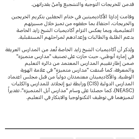
قدمن للخريجات التوجيه والتشجيع وآمنّ بقدراتهن.
وقامت إدارتا الأكاديميتين في ختام الحفلين بتكريم الخريجين
والخريجات، احتفاءً بما حققوه من تميز خلال مسيرتهم
التعليمية، وبما يعكس التزام أكاديميات الشيخ زايد الخاصة
بدعم الطلبة والطالبات وإعدادهم لمراحلهم المستقبلية.
ويُذكر أن أكاديميات الشيخ زايد الخاصة تُعد من المدارس العريقة
في إمارة أبوظبي، حيث حازت على تصنيف "مدارس متميزة"
ضمن إطار تقييم المدارس المعتمد من دائرة التعليم
والمعرفة، كما صُنفت "مدارس متميزة" في علامة الهوية
الوطنية. والأكاديميتان معتمدتان دولياً من قبل مجلس اعتماد
المدارس الدولية (CIS) ورابطة نيو إنجلاند للمدارس والكليات
(NEASC)، كما حصلتا على وسام "مدارس أبل المتميزة"، تقديراً
لتميزهما في توظيف التكنولوجيا والابتكار في التعليم.