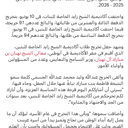
2025 - 2026.
واحتفت أكاديمية الشيخ زايد الخاصة للبنات، في 10 يونيو، بتخريج
الدفعة الثالثة والعشرين من طالباتها، والبالغ عددهن 97 خريجة،
فيما احتفت أكاديمية الشيخ زايد الخاصة للبنين، في 11 يونيو،
بتخريج الدفعة السادسة من طلابها، والبالغ عددهم 94 خريجاً.
وشهد حفل تخريج طلاب أكاديمية الشيخ زايد الخاصة للبنين،
الذي أقيم في مقر الأكاديمية في أبوظبي،
معالي الشيخ نهيان بن
مبارك آل نهيان
، وزير التسامح والتعايش، وعدد من المسؤولين
وأولياء الأمور.
وألقى الخريج عبدالله وليد محمد عبدالله الجسمي كلمة سمو
الشيخة فاطمة بنت مبارك نيابةً عنها خلال الحفل، وجاء فيها:
"يسرني أن أشارككم اليوم فرحة هذه المناسبة العزيزة، وأن أبارك
لكم تخرجكم من أكاديمية الشيخ زايد الخاصة للبنين، بعد سنوات
من الجد والاجتهاد والمثابرة".
وأضافت سموها: "ويأتي هذا التخرج في عام الأسرة، ليؤكد أن ما
يصل إليه أبناء الوطن من نجاح وتميز يبدأ من أسرة غرست
القيم، وربّت على الانتماء وتحمل المسؤولية، وآمنت بأن العلم