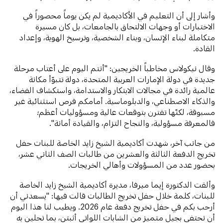
وأشار إلى أن التعليم في الأكاديمية لم يكن يوماً محصوراً في
الاختبارات أو وجهات الالتحاق بالجامعات، بل كان مسيرة
متكاملة لبناء الإنسان، وبناء الشخصية، وترسيخ الهوية، وإعداد
القادة.
وقال نيكولاس مخاطباً الخريجين: "أنتم اليوم على أعتاب مرحلة
جديدة في دولة الإمارات العربية المتحدة، دولة تتبوّأ مكانة
عالمية رائدة في مجالات الابتكار والاستدامة، واستكشاف الفضاء،
والذكاء الاصطناعي، والدبلوماسية. أمامكم فرص استثنائية غير
مسبوقة، لكنّها تقترن بتوقعات عالية ومسؤوليات أعظم؛
فالمعرفة مسؤولية، والنجاح التزام، والقيادة أمانة".
من جانب آخر، شهدت أكاديمية الشيخ زايد الخاصة للبنات حفل
تخريج الدفعة الثالثة والعشرين من طالبات الصف الثاني عشر،
بحضور عدد من المسؤولات وأهالي الخريجات.
وألقت الدكتورة إيما ميرفا، مديرة أكاديمية الشيخ زايد الخاصة
للبنات، كلمة خلال حفل تخريج الطالبات قالت فيها: "يسعدني أن
أرحب بكم في حفل تخريج دفعة عام 2026. ويطيب لنا هذا اليوم
أن نحتفي بجيل متميز من الشابات اللواتي أثبتن، بما تحلين به