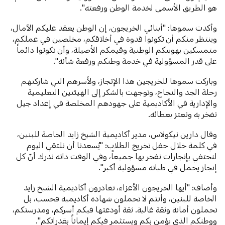
هو الطريق الأسمى لخدمة الوطن ورفعته".
وأكدت سموها: "أبنائي الخريجون، إن الوطن يعقد عليكم الآمال،
وينتظر منكم أن تكونوا قدوة في أخلاقكم، مخلصين في عملكم،
متمسكين بهويتكم الوطنية وقيمكم الأصيلة، وأن تكونوا دائماً
على قدر المسؤولية في خدمة وطنكم ورفعة شأنه".
وباركت سموها للخريجين هذا الإنجاز، ولأسرهم التي شاركتهم
رحلة الجد والنجاح، وتوجهت بالشكر إلى الهيئتين التعليمية
والإدارية في الأكاديمية على جهودهم المخلصة في إعداد جيل
نفخر به ونعتز بعطائه.
وقال دارين نيكولاس، مدير أكاديمية الشيخ زايد الخاصة للبنين،
في كلمة خلال حفل تخريج الطلاب: "يُسعدنا أن نلتقي اليوم
لنحتفي بإنجازات نفخر بها جميعاً، وفي الوقت ذاته ندرك أنّ كل
إنجاز يحمل في طياته مسؤولية أكبر".
وأضاف: "أيها الخريجون الأعزاء، تغادرون أكاديمية الشيخ زايد
الخاصة للبنين، وأنتم لا تحملون شهادة أكاديمية فحسب، بل
تحملون أمانة وثقة غالية. ثقة أودعتها فيكم أسركم، ومدرستكم،
ووطنكم الذي يؤمن بكم ويستثمر فيكم إيماناً بقدراتكم".