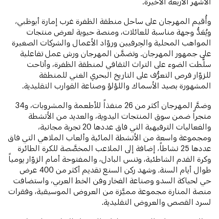
الأشهر الأربعة الأخيرة.
وأُقيم المهرجان على ساحل منطقة الظفرة غرب إمارة أبوظبي،
ويُعَدُّ وجهة مناسبة للعائلات، ومنصة حيوية لعرض منتجات
المواهب المحلية والحِرفيين وروّاد الأعمال والشركات الصغيرة
على جمهور المهرجان. وتضمَّن المهرجان ورش عمل تفاعلية
سلَّطت الضوء على التراث الثقافي لمنطقة الظفرة، وأتاحت
للزوّار فرص التعرُّف على التاريخ البحري الغني للمنطقة
المشهورة بصيد الأسماك واللؤلؤ وصناعة القوارب التقليدية.
وضمَّ المهرجان أكثر من 26 منفذاً للأطعمة والمشروبات، و34
متجراً ضمن سوق المنتجات اليدوية، والعديد من الأنشطة
والفعاليات الترفيهية التي فاق عددها 20 تجربة مجانية،
ومجموعة واسعة من الأنشطة المائية وألعاب الملاهي التي فاق
عددها 25 نشاطاً، إضافة إلى الملاعب المخصَّصة للكرة الطائرة
وكرة القدم الشاطئية، وتنس البادل، والمفتوحة أمام الزوّار يومياً
طوال أيام السنة. وشهد ركن السنع تقديم أكثر من 400 عرض
حي لحياكة السدو وصناعة الفخار وفن الخط العربي، واستضافت
منصة المنارة مجموعة مميَّزة من العروض الموسيقية، وفقرات
لسرد القصص والعروض التقليدية.