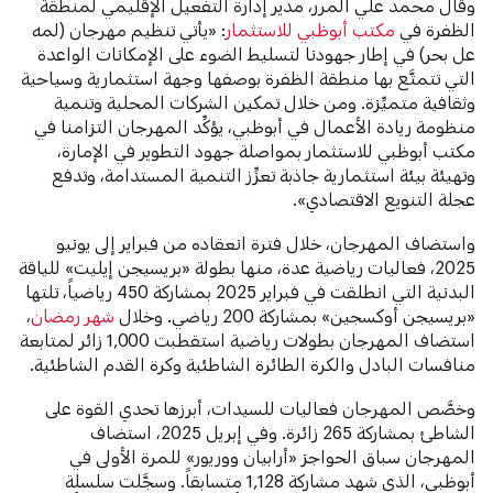
وقال محمد علي المرر، مدير إدارة التفعيل الإقليمي لمنطقة
الظفرة في
مكتب أبوظبي للاستثمار
: «يأتي تنظيم مهرجان (لمه
عل بحر) في إطار جهودنا لتسليط الضوء على الإمكانات الواعدة
التي تتمتَّع بها منطقة الظفرة بوصفها وجهة استثمارية وسياحية
وثقافية متميِّزة. ومن خلال تمكين الشركات المحلية وتنمية
منظومة ريادة الأعمال في أبوظبي، يؤكِّد المهرجان التزامنا في
مكتب أبوظبي للاستثمار بمواصلة جهود التطوير في الإمارة،
وتهيئة بيئة استثمارية جاذبة تعزِّز التنمية المستدامة، وتدفع
عجلة التنويع الاقتصادي».
واستضاف المهرجان، خلال فترة انعقاده من فبراير إلى يونيو
2025، فعاليات رياضية عدة، منها بطولة «بريسيجن إيليت» للياقة
البدنية التي انطلقت في فبراير 2025 بمشاركة 450 رياضياً، تلتها
«بريسيجن أوكسجين» بمشاركة 200 رياضي. وخلال
شهر رمضان
،
استضاف المهرجان بطولات رياضية استقطبت 1,000 زائر لمتابعة
منافسات البادل والكرة الطائرة الشاطئية وكرة القدم الشاطئية.
وخصَّص المهرجان فعاليات للسيدات، أبرزها تحدي القوة على
الشاطئ بمشاركة 265 زائرة. وفي إبريل 2025، استضاف
المهرجان سباق الحواجز «أرابيان ووريور» للمرة الأولى في
أبوظبي، الذي شهد مشاركة 1,128 متسابقاً. وسجَّلت سلسلة