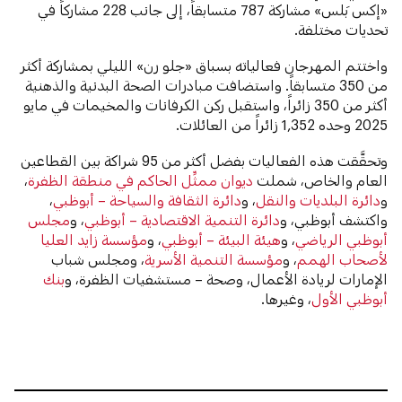
«إكس بَلس» مشاركة 787 متسابقاً، إلى جانب 228 مشاركاً في
تحديات مختلفة.
واختتم المهرجان فعالياته بسباق «جلو رن» الليلي بمشاركة أكثر
من 350 متسابقاً. واستضافت مبادرات الصحة البدنية والذهنية
أكثر من 350 زائراً، واستقبل ركن الكرفانات والمخيمات في مايو
2025 وحده 1,352 زائراً من العائلات.
وتحقَّقت هذه الفعاليات بفضل أكثر من 95 شراكة بين القطاعين
العام والخاص، شملت
ديوان ممثِّل الحاكم في منطقة الظفرة
،
و
دائرة البلديات والنقل
، و
دائرة الثقافة والسياحة – أبوظبي
،
واكتشف أبوظبي، و
دائرة التنمية الاقتصادية – أبوظبي
، و
مجلس
أبوظبي الرياضي
، و
هيئة البيئة – أبوظبي
، و
مؤسسة زايد العليا
لأصحاب الهمم
، و
مؤسسة التنمية الأسرية
، ومجلس شباب
الإمارات لريادة الأعمال، وصحة – مستشفيات الظفرة، و
بنك
أبوظبي الأول
، وغيرها.