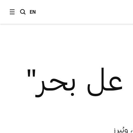
EN
عل بحر"
ويُبرز