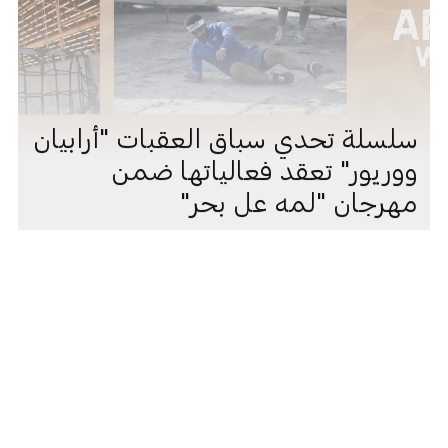
سلسلة تحدي سباق العقبات "أرابيان
ووريور" تعقد فعالياتها ضمن
مهرجان "لمه عل بحر"