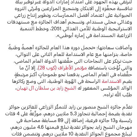
لترتقي بهذه الجهود على امتداد إمارات الدولة عبر توفير بيئة
تنافسية محفِّزة إلى الابتكار، وتشجيع المزارعين ومُربّي الثروة
الحيوانية على اعتماد أفضل الممارسات، وتطوير إنتاج زراعي
وغذائي محلي مستدام. وتنسجم أهداف الجائزة مع مستهدفات
الاستراتيجية الوطنية للأمن الغذائي 2051، وخطط التنمية
الزراعية المستدامة في إمارة أبوظبي».
وأضافت سعادتها: «تحمل دورة هذا العام للجائزة أهميةً وطنيةً
خاصة، بتزامنها مع عام الاستدامة للعام الثاني على التوالي،
حيث ترتكز على النجاحات التي حقَّقتها الدولة العام الماضي،
والتي تُوِّجَت باستضافة
مؤتمر الأطراف (كوب 28)
. إلا أنَّ ما
حقَّقناه في العام الماضي يدفعنا نحو طموحاتٍ أكبرَ مرتبطةٍ
بقيم
الاستدامة
الراسخة في الهُوية الوطنية، التي وضع ركائزها
الوالد المؤسِّس المغفور له
الشيخ زايد بن سلطان آل نهيان
،
طيَّب الله ثراه».
تقدِّم جائزة الشيخ منصور بن زايد للتميُّز الزراعي للفائزين جوائز
نقدية بقيمة إجمالية تتجاوز 5.3 ملايين درهم، موزَّعةً على 4 فئات
رئيسية و13 جائزة فرعية، إضافة إلى 89 مسابقة مصاحبة في
مهرجان الشيخ زايد بجوائز نقدية تبلغ قيمتها 4.6 مليون درهم،
ليبلغ مجموع الجوائز النقدية 10 ملايين درهم. وتتضمن فئات