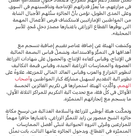
في مزارعهم، ما يعزِّز قدراتهم الإنتاجية وتنافسيتهم في السوق.
وعلى المدى الطويل، نؤمن بأنَّ الجائزة ستُلهم الأجيال الشابة
من المواطنين الإماراتيين لاستكشاف فرص الأعمال المهمة
التي يوفِّرها القطاع الزراعي باعتبارها مصدرَ دخلٍ مُجدٍ للأسر
المحلية».
وكشفت الهيئة عن إضافة عناصر تقييمٍ إضافية تنسجم مع
أهدافها في التميُّز والاستدامة، وتشمل قياس البصمة المائية
في الإنتاج، وقياس كفاءة الإنتاج، والحصول على شهادات الزراعة
العضوية والممارسات الزراعية الجيدة، وقياس قيمة التكاليف
لتطوير المَزارع والعزب وقياس العائد المالي للمزرعة، علاوةً على
تطوير آلية التقديم لتسهيل مشاركة كبار المواطنين و
أصحاب
الهمم
. وأكَّدت الهيئة استمرارها في تكريم الفائزين الخمسة
الأوائل في كلِّ فئة، مع تحديث آلية التكريم للمراكز الثلاثة الأولى،
ما ينسجم مع إنجازاتهم المتميِّزة.
وتمكَّنت هيئة أبوظبي للزراعة والسلامة الغذائية من ترسيخ مكانة
جائزة الشيخ منصور بن زايد للتميُّز الزراعي، باعتبارها حافزاً مهماً
للمزارعين ومُربّي الثروة الحيوانية لتبنّي أفضل الممارسات
المتميِّزة في القطاع. وبدخول الجائزة عامها الثالث، باتت تمثِّل