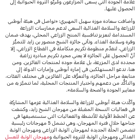
علامة الجودة التي يسعى المزارعون ومُربّو الثروة الحيوانية إلى
الحصول عليها.
وأضافت سعادة موزة سهيل المهيري: «نواصل في هيئة أبوظبي
للزراعة والسلامة الغذائية السعي لدعم ممارسات الزراعة
المستدامة لتعزيز تنافسية المنتج الزراعي المحلي، بهدف ضمان
وفرة وسلامة الغذاء. وتأتي جائزة الشيخ منصور بن زايد للتميُّز
الزراعي، لتقدِّم منظومة تكريم متكاملة في القطاع الزراعي. إلا
أنَّ الحصول على الجائزة لا يعني مجرد تكريم مبادرة زراعية
محددة لدى المزرعة، بل علامة جودة لمنتجات الفائزين. ومن
هنا، ندعو المستهلكين في إمارة أبوظبي وإمارات الدولة إلى
متابعة مراحل الجائزة، والتعرُّف على الفائزين في مختلف الفئات،
والتأكُّد من دعمهم واختيار المنتجات المحلية، لما تتميَّز به من
معايير الجودة والصحة والسلامة».
وأكّدت هيئة أبوظبي للزراعة والسلامة الغذائية عزمها المشاركة
في فعاليات النسخة المقبلة من مهرجان الشيخ زايد، وكشفت
عن الخطط الأولية للأنشطة والفعاليات التي ستستضيفها في
جناحها خلال فترة المهرجان، وهي تشمل 5 مهرجانات رئيسية
تتضمن الحلّة الجديدة لمهرجان الوثبة الزراعي ومهرجان الوثبة
الغذائي ومهرجان الوثبة للثروة الحيوانية و
مهرجان الوثبة للعسل