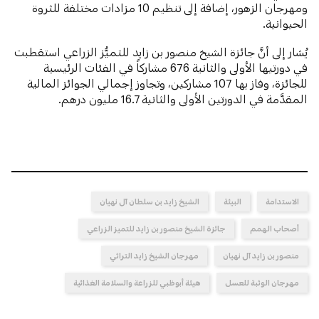
ومهرجان الزهور، إضافة إلى تنظيم 10 مزادات مختلفة للثروة
الحيوانية.
يُشار إلى أنَّ جائزة الشيخ منصور بن زايد للتميُّز الزراعي استقطبت
في دورتيها الأولى والثانية 676 مشاركاً في الفئات الرئيسية
للجائزة، وفاز بها 107 مشاركين، وتجاوز إجمالي الجوائز المالية
المقدَّمة في الدورتين الأولى والثانية 16.7 مليون درهم.
الاستدامة
البيئة
الشيخ زايد بن سلطان آل نهيان
أصحاب الهمم
جائزة الشيخ منصور بن زايد للتميز الزراعي
منصور بن زايد آل نهيان
مهرجان الشيخ زايد التراثي
مهرجان الوثبة للعسل
هيئة أبوظبي للزراعة والسلامة الغذائية