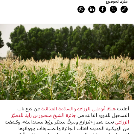
شارك الموضوع
أعلنت
هيئة أبوظبي للزراعة والسلامة الغذائية
عن فتح باب
التسجيل للدورة الثالثة من
جائزة الشيخ منصور بن زايد للتميُّز
الزراعي
تحت شعار «مُزارع ومربٍّ مبتكر برؤية مستدامة»، وكشفت
عن الهيكلية الجديدة لفئات الجائزة والمسابقات وجوائزها