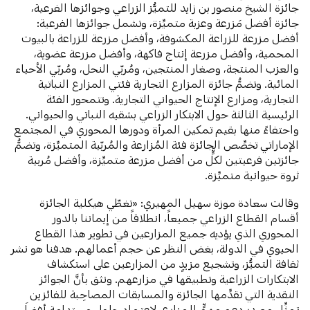
جائزة الشيخ منصور بن زايد للتميُّز الزراعي وجوائزها الفرعية،
جائزة أفضل مَزرعة وعزبة متميِّزة، وتشمل جوائزها الفرعية:
أفضل مزرعة للزراعة المكشوفة، وأفضل مزرعة للزراعة بالبيوت
المحمية، وأفضل مزرعة إنتاج فاكهة، وأفضل مزرعة عضوية،
والعزب المنتجة، وصغار المنتجين، ومُربّي النحل، ومُربّي الأحياء
المائية. وتضمُّ جائزة المزارع التجارية فئتي المزارع النباتية
التجارية، ومزارع الإنتاج الحيواني التجارية. وتتمحور الفئة
الرئيسية الثالثة حول الابتكار الزراعي بشقيه النباتي والحيواني.
واحتفاءً منها بقيم تمكين المرأة ودورها المحوري في المجتمع
الإماراتي تخصِّص الجائزة فئة المُزارعة والمُربّية المتميِّزة، وتضمُّ
جائزتين فرعيتين لكلٍّ من أفضل مزرعة متميِّزة، وأفضل مُربية
ثروة حيوانية متميِّزة.
وقالت سعادة موزة سهيل المهيري: «تغطّي هيكلية الجائزة
أقسام القطاع الزراعي جميعاً، انطلاقاً من إيماننا بالدور
المحوري الذي يؤديه جميع المزارعين في تطوير هذا القطاع
الحيوي في الدولة، بغض النظر عن حجم أعمالهم. هدفنا هو نشر
ثقافة التميُّز، وتشجيع مزيدٍ من المزارعين على استكشاف
الابتكارات الزراعية وتطبيقها في مزارعهم. ونثق بأنَّ الجوائز
النقدية التي تقدِّمها الجائزة والمسابقات المصاحِبة للفائزين
تمثِّل مصدر دعمٍ مهمٍّ للمزارع، لاعتماد حلولٍ مستدامةٍ أفضلَ