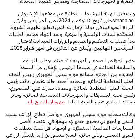
النقدية والمهرجانات المصاحِبة ومعايير التقييم المحدَّثة.
وتستقبل الهيئة الترشيحات للجائزة عبر موقعها الإلكتروني
smaea.aeحتى تاريخ 15 نوفمبر 2024، من المزارعين ومُربّي
الثروة الحيوانية في دولة الإمارات الذين تنطبق عليهم الشروط
المحدَّدة للفئات الرئيسية والفرعية. وبعد انتهاء تقديم الطلبات
تبدأ عمليات التحكيم والتقييم والزيارات الميدانية لاختيار
المرشَّحين النهائيين، ويُعلَن عن الفائزين في شهر فبراير 2025.
حضر المؤتمر الصحفي الذي عقدته هيئة أبوظبي للزراعة
والسلامة الغذائية في مبناها الرئيسي للإعلان عن النسخة
الجديدة من الجائزة، سعادة موزة سهيل المهيري، رئيس اللجنة
العليا المنظمة للجائزة، وسعادة أحمد خالد عثمان، نائب رئيس
اللجنة العليا المنظمة للجائزة، وسعادة مبارك علي المنصوري،
رئيس لجنة المسابقات والمهرجانات المصاحبة للجائزة، وجابر
محمد النيادي عضو اللجنة العليا ل
مهرجان الشيخ زايد
.
وقالت سعادة موزة سهيل المهيري: «يواصل قطاع الزراعة بشقيه
النباتي والحيواني تحقيق خطواتٍ مهمَّةٍ في اعتماد أفضل
الممارسات العالمية المتميِّزة، والإسهام في تلبية متطلبات
السوق المحلي. وتأتي جائزة الشيخ منصور بن زايد للتميُّز الزراعي