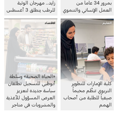
بمرور 34 عاماً من
زايد.. مهرجان الوثبة
العمل الإنساني والتنموي
للرطب ينطلق 3 أغسطس
التعليم
الاقتصاد
«الحياة الصحية» وسلطة
كلية الإمارات للتطوير
أبوظبي للتسجيل تطلقان
التربوي تنظِّم مخيماً
سياسة جديدة لتعزيز
صيفياً للطلبة من أصحاب
العرض المسؤول للأغذية
الهمم
والمشروبات في متاجر
السوبرماركت ومنصاتها