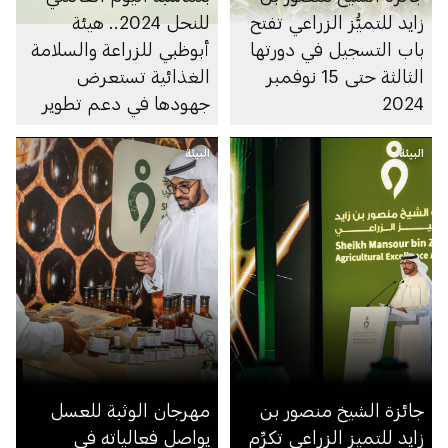
زايد للتميُّز الزراعي تفتح
للنحل 2024.. هيئة
باب التسجيل في دورتها
أبوظبي للزراعة والسلامة
الثالثة حتى 15 نوفمبر
الغذائية تستعرض
2024
جهودها في دعم تطوير
سلالة النحل الإماراتية
البيئة
البيئة
جائزة الشيخ منصور بن
مهرجان الوثبة للعسل
زايد للتميز الزراعي تكرِّم
يواصل فعالياته في