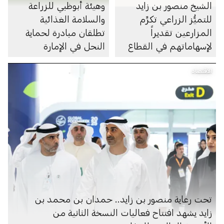
الشيخ منصور بن زايد
وهيئة أبوظبي للزراعة
للتميُّز الزراعي تكرِّم
والسلامة الغذائية
المزارعين تقديراً
تطلقان مبادرة لحماية
لإسهاماتهم في القطاع
النحل في الإمارة
الزراعي في دولة الإمارات
الاقتصاد
تحت رعاية منصور بن زايد.. حمدان بن محمد بن
زايد يشهد افتتاح فعاليات النسخة الثانية من