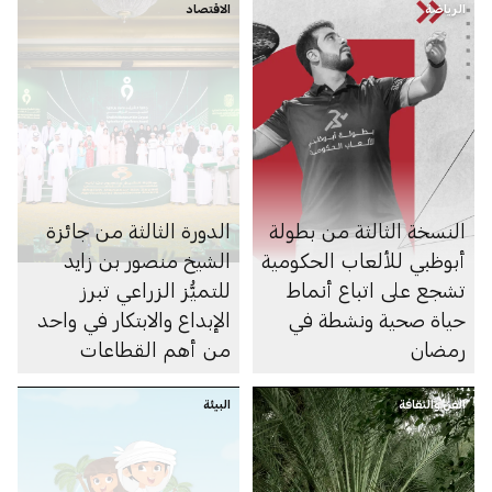
الرياضة
الاقتصاد
النسخة الثالثة من بطولة
الدورة الثالثة من جائزة
أبوظبي للألعاب الحكومية
الشيخ منصور بن زايد
تشجع على اتباع أنماط
للتميُّز الزراعي تبرز
حياة صحية ونشطة في
الإبداع والابتكار في واحد
رمضان
من أهم القطاعات
الاقتصادية
الفن والثقافة
البيئة