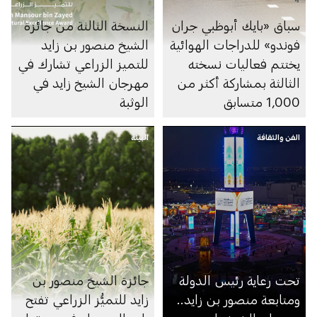
سباق «بايك أبوظبي جران
النسخة الثالثة من جائزة
فوندو» للدراجات الهوائية
الشيخ منصور بن زايد
يختتم فعاليات نسخته
للتميز الزراعي تشارك في
الثالثة بمشاركة أكثر من
مهرجان الشيخ زايد في
1,000 متسابق
الوثبة
الفن والثقافة
البيئة
تحت رعاية رئيس الدولة
جائزة الشيخ منصور بن
ومتابعة منصور بن زايد..
زايد للتميُّز الزراعي تفتح