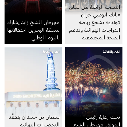
النسخة الرابعة من سباق
«بايك أبوظبي جران
فوندو» تشجع رياضة
مهرجان الشيخ زايد يشارك
الدراجات الهوائية وتدعم
مملكة البحرين احتفالاتها
الصحة المجتمعية
باليوم الوطني
الفن والثقافة
الفن والثقافة
تحت رعاية رئيس
سلطان بن حمدان يتفقَّد
الدولة.. مهرجان الشيخ
التحضيرات النهائية