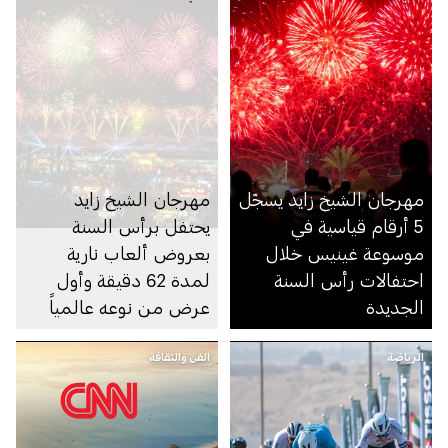
مهرجان الشيخ زايد يسجّل
مهرجان الشيخ زايد
5 أرقام قياسية في
يحتفل برأس السنة
موسوعة غينيس خلال
بعروض ألعاب نارية
احتفالات رأس السنة
لمدة 62 دقيقة وأول
الجديدة
عرض من نوعه عالمياً
بمشاركة 6,500 طائرة
الرياضة
الفن والثقافة
من دون طيار