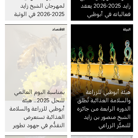
زايد 2025-2026 يعقد
لمهرجان الشيخ زايد
فعالياته في أبوظبي
2025-2026 في الوثبة
البيئة
الاقتصاد
هيئة أبوظبي للزراعة
بمناسبة اليوم العالمي
والسلامة الغذائية تُطلق
للنحل 2025.. هيئة
الدورة الرابعة من جائزة
أبوظبي للزراعة والسلامة
الشيخ منصور بن زايد
الغذائية تستعرض
للتميُّز الزراعي
التقدُّم في جهود تطوير
سلالة النحل الإماراتية