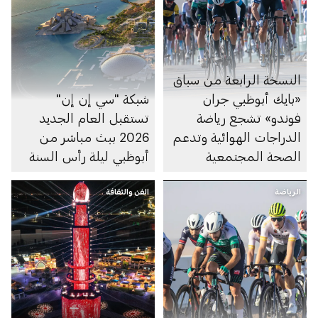
النسخة الرابعة من سباق
«بايك أبوظبي جران
شبكة "سي إن إن"
فوندو» تشجع رياضة
تستقبل العام الجديد
الدراجات الهوائية وتدعم
2026 ببث مباشر من
الصحة المجتمعية
أبوظبي ليلة رأس السنة
الرياضة
الفن والثقافة