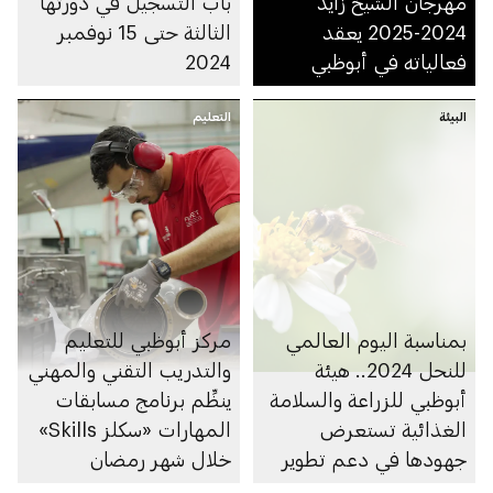
مهرجان الشيخ زايد
باب التسجيل في دورتها
2024-2025 يعقد
الثالثة حتى 15 نوفمبر
فعالياته في أبوظبي
2024
البيئة
التعليم
بمناسبة اليوم العالمي
مركز أبوظبي للتعليم
للنحل 2024.. هيئة
والتدريب التقني والمهني
أبوظبي للزراعة والسلامة
ينظِّم برنامج مسابقات
الغذائية تستعرض
المهارات «سكلز Skills»
جهودها في دعم تطوير
خلال شهر رمضان
سلالة النحل الإماراتية