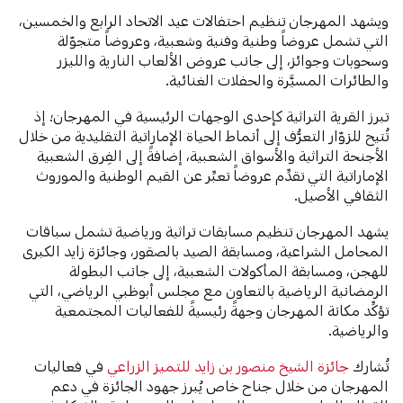
ويشهد المهرجان تنظيم احتفالات عيد الاتحاد الرابع والخمسين،
التي تشمل عروضاً وطنية وفنية وشعبية، وعروضاً متجوّلة
وسحوبات وجوائز، إلى جانب عروض الألعاب النارية والليزر
والطائرات المسيَّرة والحفلات الغنائية.
تبرز القرية التراثية كإحدى الوجهات الرئيسية في المهرجان؛ إذ
تُتيح للزوّار التعرُّف إلى أنماط الحياة الإماراتية التقليدية من خلال
الأجنحة التراثية والأسواق الشعبية، إضافةً إلى الفِرق الشعبية
الإماراتية التي تقدِّم عروضاً تعبِّر عن القيم الوطنية والموروث
الثقافي الأصيل.
يشهد المهرجان تنظيم مسابقات تراثية ورياضية تشمل سباقات
المحامل الشراعية، ومسابقة الصيد بالصقور، وجائزة زايد الكبرى
للهجن، ومسابقة المأكولات الشعبية، إلى جانب البطولة
الرمضانية الرياضية بالتعاون مع مجلس أبوظبي الرياضي، التي
تؤكِّد مكانة المهرجان وجهةً رئيسيةً للفعاليات المجتمعية
والرياضية.
تُشارك
جائزة الشيخ منصور بن زايد للتميز الزراعي
في فعاليات
المهرجان من خلال جناح خاص يُبرز جهود الجائزة في دعم