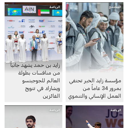
المجتمع
الرياضة
زايد بن حمد يشهد جانباً
من منافسات بطولة
مؤسسة زايد الخير تحتفي
العالم للجوجيتسو
بمرور 34 عاماً من
ويشارك في تتويج
العمل الإنساني والتنموي
الفائزين
الرياضة
الرياضة