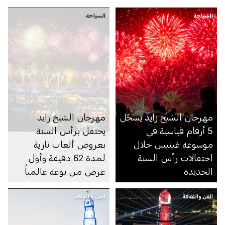
السياحة
السياحة
مهرجان الشيخ زايد يسجّل
مهرجان الشيخ زايد
5 أرقام قياسية في
يحتفل برأس السنة
موسوعة غينيس خلال
بعروض ألعاب نارية
احتفالات رأس السنة
لمدة 62 دقيقة وأول
الجديدة
عرض من نوعه عالمياً
بمشاركة 6,500 طائرة
الفن والثقافة
الفن والثقافة
من دون طيار