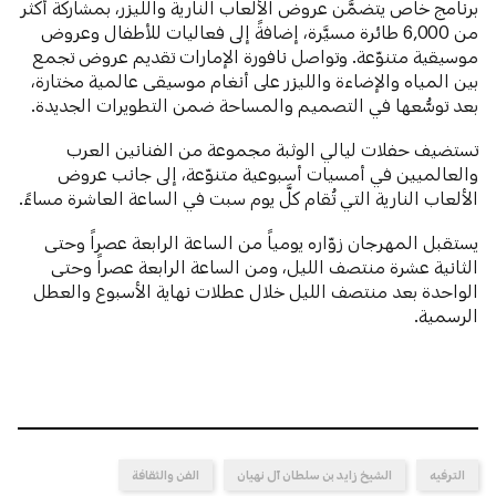
برنامج خاص يتضمَّن عروض الألعاب النارية والليزر، بمشاركة أكثر
من 6,000 طائرة مسيَّرة، إضافةً إلى فعاليات للأطفال وعروض
موسيقية متنوّعة. وتواصل نافورة الإمارات تقديم عروض تجمع
بين المياه والإضاءة والليزر على أنغام موسيقى عالمية مختارة،
بعد توسُّعها في التصميم والمساحة ضمن التطويرات الجديدة.
تستضيف حفلات ليالي الوثبة مجموعة من الفنانين العرب
والعالميين في أمسيات أسبوعية متنوّعة، إلى جانب عروض
الألعاب النارية التي تُقام كلَّ يوم سبت في الساعة العاشرة مساءً.
يستقبل المهرجان زوّاره يومياً من الساعة الرابعة عصراً وحتى
الثانية عشرة منتصف الليل، ومن الساعة الرابعة عصراً وحتى
الواحدة بعد منتصف الليل خلال عطلات نهاية الأسبوع والعطل
الرسمية.
الترفيه
الشيخ زايد بن سلطان آل نهيان
الفن والثقافة