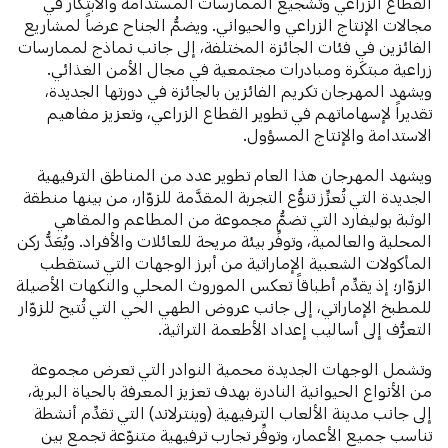
القطاع الزراعي وتشجيع الممارسات المستدامة والابتكار في
مجالات الإنتاج الزراعي والحيواني. ويضمُّ الجناح عرضاً لمشاريع
الفائزين في فئات الجائزة المختلفة، إلى جانب نماذج لممارسات
زراعية مبتكَرة ومبادرات مجتمعية في مجال الأمن الغذائي.
ويشهد المهرجان تكريم الفائزين بالجائزة في دورتها الجديدة،
تقديراً لإسهاماتهم في تطوير القطاع الزراعي، وتعزيز مفاهيم
الاستدامة والإنتاج المسؤول.
ويشهد المهرجان هذا العام تطوير عدد من المناطق الترفيهية
الجديدة التي تُعزِّز تنوُّع التجربة المقدَّمة للزوّار، من بينها منطقة
الوثبة بوليفارد التي تضمُّ مجموعة من المطاعم والمقاهي
المحلية والعالمية، وتوفِّر بيئة مريحة للعائلات والأفراد. ويُعَدُّ ركن
المأكولات الشعبية الإماراتية من أبرز الوجهات التي تستقطب
الزوّار؛ إذ يقدِّم أطباقاً تعكس الموروث المحلي والنكهات الأصيلة
للمطبخ الإماراتي، إلى جانب عروض الطهي الحي التي تُتيح للزوّار
التعرُّف إلى أساليب إعداد الأطعمة التراثية.
وتشمل الوجهات الجديدة محمية النوادر التي تعرض مجموعة
من الأنواع الحيوانية النادرة بهدف تعزيز المعرفة بالحياة البرية،
إلى جانب مدينة الألعاب الترفيهية (وينترلاند) التي تقدِّم أنشطة
تناسب جميع الأعمار، وتوفِّر تجارب ترفيهية متنوّعة تجمع بين