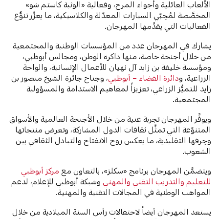
الألعاب العائلية وأجواء المرح، وفعالية «الوثبة كاستم شو»
المخصَّصة لمُحِبّي السيارات المعدّلة والكلاسيكية، ما يعزِّز تنوُّع
الفعاليات التي يقدِّمها المهرجان.
يشارك في المهرجان عدد من المؤسسات الوطنية والمجتمعية
من خلال أجنحة خاصة، منها ذاكرة الوطن، ومجالس أبوظبي،
ومؤسسة خليفة بن زايد آل نهيان للأعمال الإنسانية، والواحة
الزراعية، و
دائرة القضاء – أبوظبي
، وجناح جائزة الشيخ منصور بن
زايد للتميُّز الزراعي، تعزيزاً لمفاهيم الاستدامة والمسؤولية
المجتمعية.
ويوفِّر المهرجان تجربة غنية من خلال الأجنحة العالمية والأسواق
المتنوّعة التي تمثِّل ثقافات الدول المشاركة، وتعرض منتجاتها
وحِرفها التقليدية، ما يعكس روح الانفتاح والتبادل الثقافي بين
الشعوب.
ويتضمَّن المهرجان برنامج «سكلز»، بالتعاون مع
مركز أبوظبي
للتعليم والتدريب التقني والمهني
وشبكة أبوظبي للإعلام، لدعم
المواهب الوطنية في المجالات التقنية والمهنية.
يستعد المهرجان أيضاً لاحتفالات رأس السنة الميلادية من خلال