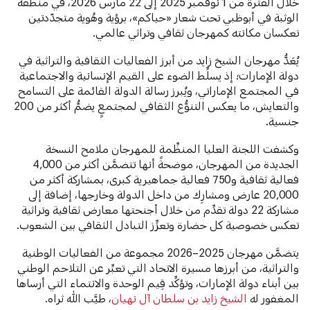
خلال الفترة من 1 نوفمبر 2025 إلى 22 مارس 2026، في منطقة
الوثبة في أبوظبي تحت شعار «حياكم»، برؤية وهُوية متجدّدتين
تعكسان مكانته كمهرجان ثقافي وتراثي عالمي.
يُعَدُّ مهرجان الشيخ زايد من أبرز الفعاليات الثقافية والتراثية في
دولة الإمارات؛ إذ يسلِّط الضوء على القيم الإنسانية والاجتماعية
في المجتمع الإماراتي، ويُبرز رسالة الدولة القائمة على التسامح
والتعايش، ما يعكس التنوُّع الثقافي لمجتمعٍ يضمُّ أكثر من 200
جنسية.
وكشفت اللجنة العليا المنظِّمة للمهرجان ملامح النسخة
الجديدة من المهرجان، موضحةً أنها تتضمَّن أكثر من 4,000
فعالية ثقافية و750 فعالية جماهيرية كبرى، بمشاركة أكثر من
20,000 عارض ومشارِك من داخل الدولة وخارجها، إضافة إلى
مشاركة 22 دولة تقدِّم من خلال أجنحتها معارض ثقافية وتراثية
تعكس خصوصية كل حضارة وتعزِّز التبادل الثقافي بين الشعوب.
يتضمَّن مهرجان 2025–2026 مجموعة من الفعاليات الوطنية
والتراثية، من أبرزها مسيرة الاتحاد التي تعبِّر عن التلاحم الوطني
بين أبناء دولة الإمارات، وتؤكِّد قِيم الوحدة والانتماء التي أرساها
المغفور له
الشيخ زايد بن سلطان آل نهيان
، طيَّب الله ثراه.