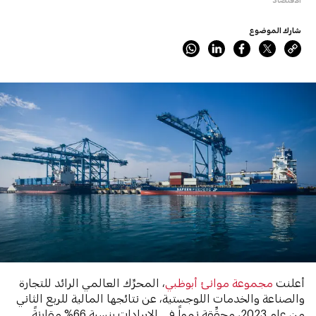
شارك الموضوع
أعلنت
مجموعة موانئ أبوظبي
، المحرِّك العالمي الرائد للتجارة
والصناعة والخدمات اللوجستية، عن نتائجها المالية للربع الثاني
من عام 2023، محقِّقة نمواً في الإيرادات بنسبة 66% مقارنةً