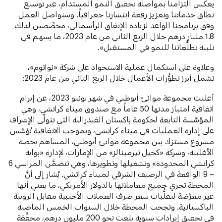
يعكس التزامنا بمواصلة تحقيق النمو المستدام، عبر توسيع
نطاق خدماتنا وتعزيز رقعة انتشارنا جغرافياً. وسنواصل العمل
وفق برنامجنا الواعد لزيادة الإنفاق الرأسمالي، مخصِّصين لذلك
1.8 مليار درهم خلال الربع الثاني من عام 2023، ما يسهم في
تلبية تطلُّعاتنا للنمو في المستقبل».
وعلاوة على استكمال عملية الاستحواذ على شركة «نواتوم»،
تشمل أبرز تطوُّرات الأعمال خلال الربع الثاني من عام 2023:
أعلنت مجموعة موانئ أبوظبي في شهر يونيو 2023، عن إبرام
اتفاقية امتياز مدتها 50 عاماً مع صندوق ميناء كراتشي، وهي
المؤسَّسة التابعة لحكومة باكستان الفيدرالية التي تتولّى الإشراف
على إدارة العمليات في ميناء كراتشي، وبموجب الاتفاقية يُؤسَّس
مشروع مشترَك بين مجموعة موانئ أبوظبي، المساهم بحصة
الأغلبية، وشركة «كحيل تيرمينالز» من الإمارات، لإدارة «بوابة
كراتشي المحدودة» وتشغيلها وتطويرها، وهي تتضمَّن المراسي 6
– 9 الواقعة في الرصيف الشرقي لميناء كراتشي. يُشار إلى أنَّ
المحطة تجري جميع معاملاتها بالدولار الأمريكي، ما يعني أنها
غير معرَّضة لتقلُّبات سعر صرف العملات الأجنبية مقابل الروبية
الباكستانية. ونجحت المحطة
خلال السنوات الخمس الماضية
في تحقيق إيرادات سنوية بلغت نحو 200 مليون درهم، محقِّقة