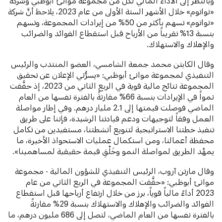
وبالنظر إلى الأداء المالي لكلٍّ من مجموعة موانئ أبوظبي وشركة
«نواتوم» خلال الأشهر الستة الأولى من عام 2023، يلاحظ أنَّ شركة
«نواتوم» تسهم بأكثر من 50% من إيرادات المجموعة، وتسهم
بنسبة 13% تقريباً من الأرباح قبل استقطاع الفوائد والضرائب
والإهلاك والاستهلاك.
وقال الكابتن محمد جمعة الشامسي، العضو المنتدب والرئيس
التنفيذي لمجموعة موانئ أبوظبي:
«يسرُّني الإعلان عن تحقيق
المجموعة نتائج مالية قوية في الربع الثاني من 2023، إذ حقَّقت
نمواً في الإيرادات بنسبة 66% مقارنةً بالفترة نفسها من العام
الماضي فوصلت قيمتها إلى 2.1 مليار درهم. وفي إطار مواصلة
العمل وفقاً لتوجيهات ودعم قيادتنا الرشيدة، فإننا على طريق
تنفيذ خطتنا الاستراتيجية لتنويع أنشطتنا، مستفيدين من تكامل
محفظة أعمالنا، ومن استكمال عمليات الاستحواذ الأخيرة، ما
يمهِّد الطريق لمواصلة النمو وخَلْقِ قيمة حقيقية لمساهمينا».
وقال مارتن آروب، الرئيس التنفيذي للشؤون المالية - مجموعة
موانئ أبوظبي: «حقَّقت المجموعة في الربع الثاني من عام
2023 أداءً مالياً قوياً، برز من خلال ارتفاع أرباحها قبل استقطاع
الفوائد والضرائب والإهلاك والاستهلاك بنسبة 29% مقارنةً
بالفترة نفسها من العام الماضي، لتصل إلى 686 مليون درهم، ما