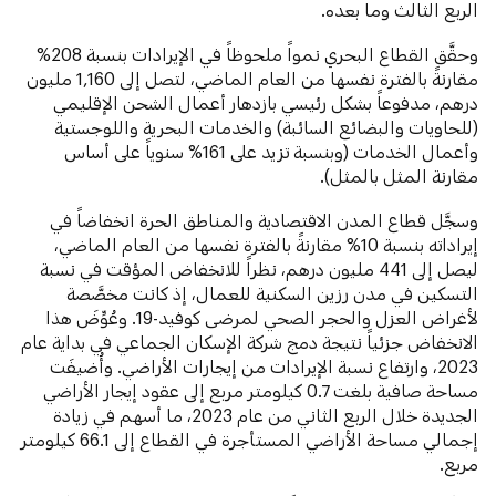
الربع الثالث وما بعده.
وحقَّق القطاع البحري نمواً ملحوظاً في الإيرادات بنسبة 208%
مقارنةً بالفترة نفسها من العام الماضي، لتصل إلى 1,160 مليون
درهم، مدفوعاً بشكل رئيسي بازدهار أعمال الشحن الإقليمي
(للحاويات والبضائع السائبة) والخدمات البحرية واللوجستية
وأعمال الخدمات (وبنسبة تزيد على 161% سنوياً على أساس
مقارنة المثل بالمثل).
وسجَّل قطاع المدن الاقتصادية والمناطق الحرة انخفاضاً في
إيراداته بنسبة 10% مقارنةً بالفترة نفسها من العام الماضي،
ليصل إلى 441 مليون درهم، نظراً للانخفاض المؤقت في نسبة
التسكين في مدن رزين السكنية للعمال، إذ كانت مخصَّصة
لأغراض العزل والحجر الصحي لمرضى كوفيد-19. وعُوِّضَ هذا
الانخفاض جزئياً نتيجة دمج شركة الإسكان الجماعي في بداية عام
2023، وارتفاع نسبة الإيرادات من إيجارات الأراضي. وأُضيفَت
مساحة صافية بلغت 0.7 كيلومتر مربع إلى عقود إيجار الأراضي
الجديدة خلال الربع الثاني من عام 2023، ما أسهم في زيادة
إجمالي مساحة الأراضي المستأجرة في القطاع إلى 66.1 كيلومتر
مربع.