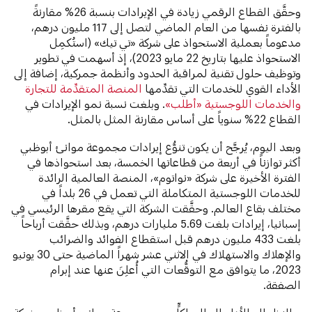
وحقَّق القطاع الرقمي زيادة في الإيرادات بنسبة 26% مقارنةً
بالفترة نفسها من العام الماضي لتصل إلى 117 مليون درهم،
مدعوماً بعملية الاستحواذ على شركة «تي تيك» (استُكمِل
الاستحواذ عليها بتاريخ 22 مايو 2023)، إذ أسهمت في تطوير
وتوظيف حلول تقنية لمراقبة الحدود وأنظمة جمركية، إضافة إلى
الأداء القوي للخدمات التي تقدِّمها
المنصة المتقدِّمة للتجارة
والخدمات اللوجستية «أطلب»
. وبلغت نسبة نمو الإيرادات في
القطاع 22% سنوياً على أساس مقارنة المثل بالمثل.
وبعد اليوم، يُرجَّح أن يكون تنوُّع إيرادات مجموعة موانئ أبوظبي
أكثر توازناً في أربعة من قطاعاتها الخمسة، بعد استحواذها في
الفترة الأخيرة على شركة «نواتوم»، المنصة العالمية الرائدة
للخدمات اللوجستية المتكاملة التي تعمل في 26 بلداً في
مختلف بقاع العالم. وحقَّقت الشركة التي يقع مقرها الرئيسي في
إسبانيا، إيرادات بلغت 5.69 مليارات درهم، وبذلك حقَّقت أرباحاً
بلغت 433 مليون درهم قبل استقطاع الفوائد والضرائب
والإهلاك والاستهلاك في الاثني عشر شهراً الماضية حتى 30 يونيو
2023، ما يتوافق مع التوقُّعات التي أُعلِنَ عنها عند إبرام
الصفقة.