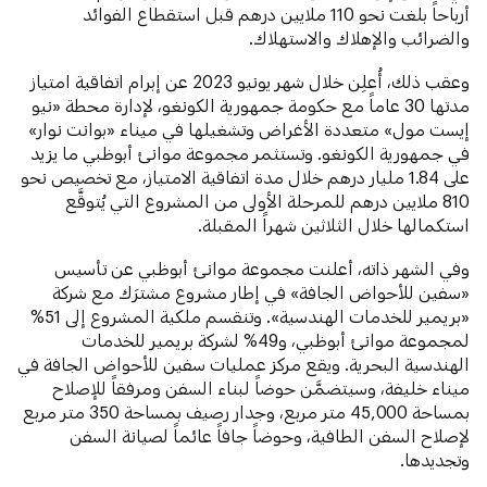
أرباحاً بلغت نحو 110 ملايين درهم قبل استقطاع الفوائد
والضرائب والإهلاك والاستهلاك.
وعقب ذلك، أُعلِن خلال شهر يونيو 2023 عن إبرام اتفاقية امتياز
مدتها 30 عاماً مع حكومة جمهورية الكونغو، لإدارة محطة «نيو
إيست مول» متعددة الأغراض وتشغيلها في ميناء «بوانت نوار»
في جمهورية الكونغو. وتستثمر مجموعة موانئ أبوظبي ما يزيد
على 1.84 مليار درهم خلال مدة اتفاقية الامتياز، مع تخصيص نحو
810 ملايين درهم للمرحلة الأولى من المشروع التي يُتوقَّع
استكمالها خلال الثلاثين شهراً المقبلة.
وفي الشهر ذاته، أعلنت مجموعة موانئ أبوظبي عن تأسيس
«سفين للأحواض الجافة» في إطار مشروع مشترَك مع شركة
«بريمير للخدمات الهندسية». وتنقسم ملكية المشروع إلى 51%
لمجموعة موانئ أبوظبي، و49% لشركة بريمير للخدمات
الهندسية البحرية. ويقع مركز عمليات سفين للأحواض الجافة في
ميناء خليفة، وسيتضمَّن حوضاً لبناء السفن ومرفقاً للإصلاح
بمساحة 45,000 متر مربع، وجدار رصيف بمساحة 350 متر مربع
لإصلاح السفن الطافية، وحوضاً جافاً عائماً لصيانة السفن
وتجديدها.