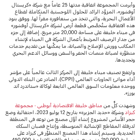
وأبرمت المجموعة اتفاقية مدتها 25 عاماً مع شركة «كريستال
أوفشور»، المزوِّد الرائد للحلول اللوجستية المتكاملة لقطاع
الأعمال البحرية، والتي تتخذ من سنغافورة مقراً لها. ووفق بنود
هذه الاتفاقية ستُخصَّص قطعة أرض لشركة «كريستال أوفشور»
في ميناء خليفة على مساحة 20,000 متر مربع، إضافة إلى جزء
من جدار الرصيف المرتبط بأعمال الشركة في الميناء لإنشاء
المكاتب وورش الإصلاح والصيانة، ما يمكِّنها من تقديم خدمات
متطوِّرة لصيانة منصات الحفر والسفن ووسائل الدعم البحري
وتجديدها.
وارتفع تصنيف ميناء خليفة إلى المركز الثالث عالمياً على مؤشر
أداء موانئ الحاويات العالمي (CPPI)، الصادر عن البنك الدولي
ووحدة معلومات السوق العالمي التابعة لوكالة «ستاندرد آند
بورز».
وشهدت كلٌّ من
مناطق خليفة الاقتصادية أبوظبي - مجموعة
كيزاد
وشركة «حديد الجزيرة» بتاريخ 12 يوليو 2023، احتفالية وضع
حجر الأساس لمشروع إنشاء أوَّل مصنع من نوعه في المنطقة
لدرفلة المقاطع الإنشائية المتوسطة، وإنتاج قضبان السكك
الحديدية. وسيتم إنشاء هذا المصنع المتطوِّر في كيزاد على
مساحة 210,000 متر مربع، وستبلغ طاقته الإنتاجية 450,000