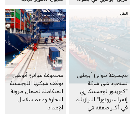
العالم 2026 للفورمولا 1
التحتية في ميناء خليفة
النقل
للزوارق السريعة
النقل
مجموعة موانئ أبوظبي
مجموعة موانئ أبوظبي
تستحوذ على شركة
توظّف شبكتها اللوجستية
"كوريدور لوجستيكا إي
المتكاملة لضمان مرونة
إنفراستروتورا" البرازيلية
التجارة ودعم سلاسل
في أكبر صفقة في
الإمداد
تاريخها بقيمة تتجاوز 3
مليارات درهم