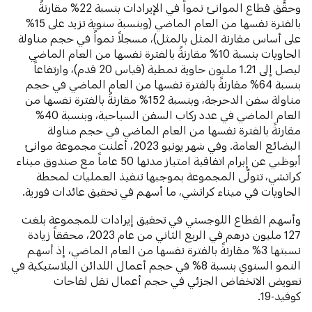
وحقَّق قطاع الموانئ نمواً في الإيرادات بنسبة 22% مقارنةً
بالفترة نفسها من العام الماضي (وبنسبة سنوية تزيد على 15%
على أساس مقارنة المثل بالمثل)، مسجلاً نمواً في حجم مناولة
الحاويات بنسبة 10% مقارنةً بالفترة نفسها من العام الماضي
ليصل إلى 1.21 مليون حاوية نمطية (قياس 20 قدم)، وارتفاعاً
بنسبة 64% مقارنةً بالفترة نفسها من العام الماضي في حجم
مناولة سفن الدحرجة، وبنسبة 152% مقارنةً بالفترة نفسها من
العام الماضي في عدد ركاب السفن السياحية، وبنسبة 40%
مقارنةً بالفترة نفسها من العام الماضي في حجم مناولة
البضائع العامة. وفي شهر يونيو 2023، أعلنت مجموعة موانئ
أبوظبي عن إبرام اتفاقية امتياز مدتها 50 عاماً مع صندوق ميناء
كراتشي، تتولّى المجموعة بموجبها تنفيذ العمليات لمحطة
الحاويات في ميناء كراتشي، ما أسهم في تحقيق عائدات فورية.
وأسهم القطاع اللوجستي في تحقيق إيرادات للمجموعة بلغت
127 مليون درهم في الربع الثاني من عام 2023، محققاً زيادة
نسبتها 3% مقارنةً بالفترة نفسها من العام الماضي، إذ أسهم
النمو السنوي بنسبة 8% في حجم أعمال اللدائن البلاستيكية في
تعويض الانخفاض الجزئي في حجم أعمال نقل لقاحات
كوفيد-19.