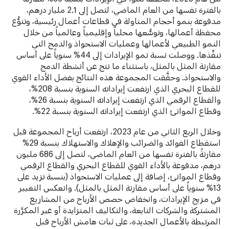
بالفترة نفسها من العام الماضي، لتصل إلى 2.1 مليار درهم،
مدفوعة بنمو أحجام المناولة في قطاعات أعمال رئيسية، وتنوُّع
محفظة أعمالها، وتوسُّعها محلياً وإقليمياً وعالمياً من خلال
النمو الطبيعي لأعمالها وعمليات الاستحواذ والدمج التي
تنفِّذها. ووصلت نسبة نمو الإيرادات إلى 44% سنوياً على أساس
مقارنة المثل بالمثل، باستثناء ما نتج عن أنشطة الدمج
والاستحواذ. وحقَّقت المجموعة هذه النتائج بفضل الأداء القوي
للقطاع البحري الذي ارتفعت إيراداته السنوية بنسبة 208%،
والقطاع الرقمي الذي ارتفعت إيراداته السنوية بنسبة 26%،
وقطاع الموانئ الذي ارتفعت إيراداته السنوية بنسبة 22%.
وخلال الربع الثاني من عام 2023، ارتفعت أرباح المجموعة قبل
استقطاع الفوائد والضرائب والإهلاك والاستهلاك بنسبة 29%
مقارنةً بالفترة نفسها من العام الماضي، لتصل إلى 686 مليون
درهم، مدفوعة بالأداء القوي للقطاع البحري والقطاع الرقمي
وقطاع الموانئ، إضافة إلى عمليات الاستحواذ (بنسبة تزيد على
13% سنوياً على أساس مقارنة المثل بالمثل). وانعكس التغيير
في مزيج الإيرادات، وانخفاض حصص الأرباح من المشاريع
المشتركة والشركات التابعة، والتكاليف المتزايدة أو غير المكرَّرة
المرتبطة بالأعمال الجديدة، على ثبات هامش الأرباح قبل