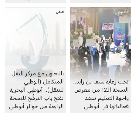
العالم 2026 للفورمولا 1
التعليم
النقل
للزوارق السريعة
بالتعاون مع مركز النقل
تحت رعاية سيف بن زايد..
المتكامل (أبوظبي
النسخة الـ12 من معرض
للتنقل).. أبوظبي البحرية
واجهة التعليم تعقد
تفتح باب الترشُّح للنسخة
فعالياتها في أبوظبي
الرابعة من جوائز أبوظبي
البحرية