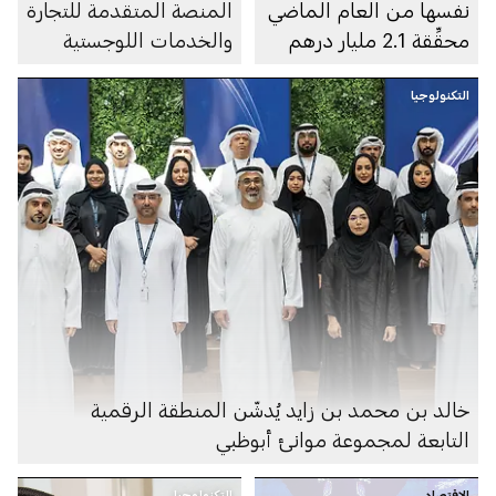
نفسها من العام الماضي
المنصة المتقدمة للتجارة
محقِّقة 2.1 مليار درهم
والخدمات اللوجستية
في الربع الثاني لعام
«أطلب»
2023
التكنولوجيا
خالد بن محمد بن زايد يُدشّن المنطقة الرقمية
التابعة لمجموعة موانئ أبوظبي
الاقتصاد
التكنولوجيا