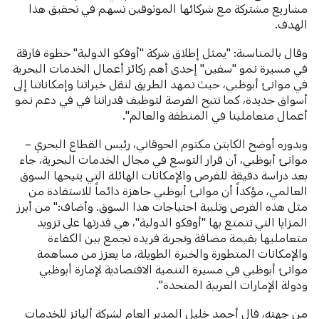
مشاريع مشتركة مع شركائها الموثوقين تسهم في تحقيق هذا
الهدف.
وقال بالمناسبة: "يمثل إطلاق شركة "أوفكو الدولية" خطوة فارقة
في مسيرة نمو "سفين" إحدى أهم ركائز أعمال الخدمات البحرية
في موانئ أبوظبي، حيث تمهد الطريق لنقل خبراتنا وإمكاناتنا إلى
أسواق جديدة، كما تتيح الفرصة لتوظيف قدراتنا في في دعم نمو
أعمال متعاملينا في المنطقة والعالم".
وبدوره أوضح الكابتن مكتوم الحوقاني، رئيس القطاع البحري –
موانئ أبوظبي، أن قرار التوسع في مجال الخدمات البحرية، جاء
بعد دراسة دقيقة للفرص والإمكانات الهائلة التي يتيحها السوق
العالمي، مؤكداً أن موانئ أبوظبي جاهزة دائماً للاستفادة من
مثل هذه الفرص وتلبية احتياجات هذا السوق. وأضاف:" من أبرز
المزايا التي تتمتع بها "أوفكو الدولية"، هي قدرتها على تزويد
متعامليها بقيمة مضافة وتجربة فريدة تجمع بين الكفاءة
والإمكانات المتطورة والخبرة الطويلة، ما يعزز من مساهمة
موانئ أبوظبي في مسيرة التنمية الاقتصادية لإمارة أبوظبي
ودولة الإمارات العربية المتحدة".
من جهته، قال أحمد خليل المدير العام لشركة أليانز للخدمات