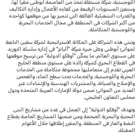
اللوجستية، شركة مستقلة تتخذ من العاصمة أبوظبي مقراً لها،
وستعزز المستويات الرفيعة من كفاءة الأعمال وإدارة التكاليف
والقدرات التشغيلية الفائقة التي تتميز بها من موقعها كواحدة
من أكبر الشركات في المنطقة في مجال الخدمات البحرية
واللوجستية المتكاملة.
وتبني هذه الشراكة على المكانة الاستراتيجية لشركة سفين التابعة
لموانئ أبوظبي وعلى خيرة شركة "أليانز" في إدارة سلسلة التوريد
على مستوى العالم، ما يمكّن "أوفكو الدولية" من ترسيخ موقعها
في القطاع البحري كشركة رائدة على مستوى منطقة الخليج
العربي تقدم إلى متعامليها مجموعة متكاملة من الخدمات
البحرية واللوجستية، والخدمات تحت سطح الماء، والفحص
والإصلاح والصيانة، والمشتريات الهندسية والإنشاءات عبر
العديد من الموانئ ضمن دولة الإمارات العربية المتحدة ودول
مجلس التعاون الخليجي.
وتهدف "أوفكو الدولية" إلى العمل في عدد من مشاريع البنى
التحتية والبحرية الضخمة ومن ضمنها المشاريع الخاصة بقطاع
النفط والغاز في المنطقة، والمقرر إطلاقها خلال الأعوام
المقبلة.