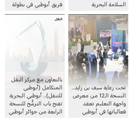
السلامة البحرية
فريق أبوظبي في بطولة
العالم 2026 للفورمولا 1
التعليم
النقل
للزوارق السريعة
بالتعاون مع مركز النقل
تحت رعاية سيف بن زايد..
المتكامل (أبوظبي
النسخة الـ12 من معرض
للتنقل).. أبوظبي البحرية
واجهة التعليم تعقد
تفتح باب الترشُّح للنسخة
فعالياتها في أبوظبي
الرابعة من جوائز أبوظبي
البحرية