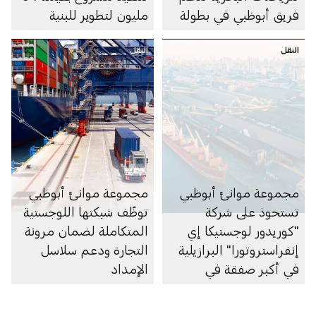
فريق أبوظبي في بطولة
مليون لتطوير للبنية
العالم 2026 للفورمولا 1
التحتية في ميناء خليفة
النقل
للزوارق السريعة
النقل
مجموعة موانئ أبوظبي
مجموعة موانئ أبوظبي
تستحوذ على شركة
توظّف شبكتها اللوجستية
"كوريدور لوجستيكا إي
المتكاملة لضمان مرونة
إنفراستروتورا" البرازيلية
التجارة ودعم سلاسل
في أكبر صفقة في
الإمداد
تاريخها بقيمة تتجاوز 3
مليارات درهم