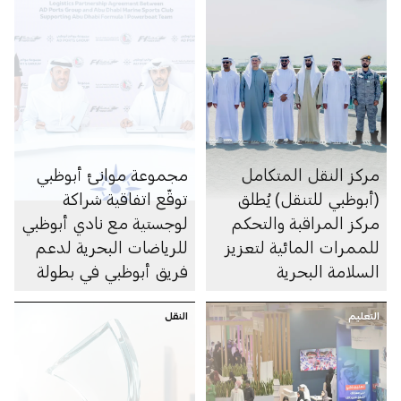
مركز النقل المتكامل
مجموعة موانئ أبوظبي
(أبوظبي للتنقل) يُطلق
توقّع اتفاقية شراكة
مركز المراقبة والتحكم
لوجستية مع نادي أبوظبي
للممرات المائية لتعزيز
للرياضات البحرية لدعم
السلامة البحرية
فريق أبوظبي في بطولة
العالم 2026 للفورمولا 1
التعليم
النقل
للزوارق السريعة