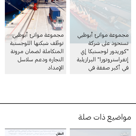
مجموعة موانئ أبوظبي
مجموعة موانئ أبوظبي
تستحوذ على شركة
توظّف شبكتها اللوجستية
"كوريدور لوجستيكا إي
المتكاملة لضمان مرونة
إنفراستروتورا" البرازيلية
التجارة ودعم سلاسل
في أكبر صفقة في
الإمداد
تاريخها بقيمة تتجاوز 3
مليارات درهم
مواضيع ذات صلة
النقل
النقل