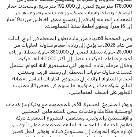
178,000 متر مربع لتصل إلى 192,000 متر مربع، وسيحدث جدار
الرصيف؛ وتضاف رافعات رصيف، ورافعات جسرية، وغيرها من
المعدات الحديثة؛ إضافة إلى توسيع عمق الغاطس من 9.5 أمتار
إلى 16 متراً، وتطوير أنظمة تقنية المعلومات.
ومن المخطط الانتهاء من إعادة تطوير المحطة في الربع الثالث
من عام 2026، ما يؤدي إلى زيادة أحجام مناولة الحاويات من
25,000 حاوية نمطية لتصل إلى 350,000 حاوية نمطية، وزيادة
أحجام مناولة المركبات لتصل إلى أكثر 40,000 ألف مركبة.
وخلال مرحلة إعادة التطوير التي ستستغرق ثلاثة أعوام، ستنقل
عمليات مناولة حاويات المحطة إلى رصيف قريب، وستنقل
أحجام المناولة الزائدة إلى مستودع الحاويات الداخلي «فيانا»
التابع لشركة «مالتي ماركيز»، ما يسهم في خفض آثار عمليات
التطوير على أنشطة المتعاملين.
ويوفر المشروع المشترك الآخر للمجموعة مع يونيكارغاز خدمات
لوجستية متكاملة وخدمات شحن للمتعاملين المحليين
والإقليميين والدوليين. وستشغل المشروع المشترك شركة
نواتوم للخدمات اللوجستية، التابعة لمجموعة موانئ أبوظبي،
لإدارة حركة الحاويات إلى «مستودع فيانا»، وتوفير النقل قصير