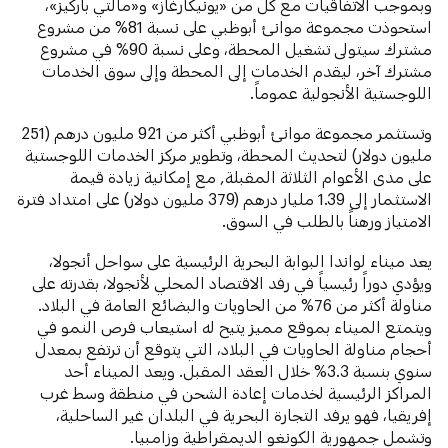
وبموجب الاتفاقيات مع كل من «يونيكارغاز» و«مالتي باركيز»،
استحوذت مجموعة موانئ أبوظبي على نسبة 81% من مشروع
مشترك سيتولى تشغيل المحطة، وعلى نسبة 90% في مشروع
مشترك آخر، ليقدم الخدمات إلى المحطة وإلى سوق الخدمات
اللوجستية الأنجولية عموماً.
وتستثمر مجموعة موانئ أبوظبي أكثر من 921 مليون درهم (251
مليون دولار) لتحديث المحطة، وتطوير مركز الخدمات اللوجستية
على مدى الأعوام الثلاثة المقبلة, مع إمكانية زيادة قيمة
الاستثمار إلى 1.39 مليار درهم (379 مليون دولار) على امتداد فترة
الامتياز ورهناً بالطلب في السوق.
يعد ميناء لواندا البوابة البحرية الرئيسية على سواحل أنجولا،
ويؤدي دوراً رئيسياً في رفد الاقتصاد المحلي لأنجولا، بقدرته على
مناولة أكثر من 76% من الحاويات والبضائع العامة في البلاد.
ويتمتع الميناء بموقع مميز يتيح له استيعاب فرص النمو في
أحجام مناولة الحاويات في البلاد، التي يتوقع أن ترتفع بمعدل
سنوي بنسبة 3.3% خلال العقد المقبل. ويعد الميناء أحد
المراكز الرئيسية لخدمات إعادة الشحن في منطقة وسط غرب
إفريقيا، فهو يرفد التجارة البحرية في البلدان غير الساحلية،
وتشمل جمهورية الكونغو الديمقراطية وزامبيا.