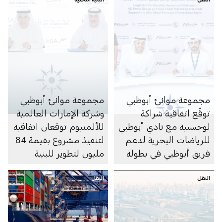
مجموعة موانئ أبوظبي
مجموعة موانئ أبوظبي
توقّع اتفاقية شراكة
وشركة الإمارات العالمية
لوجستية مع نادي أبوظبي
للألمنيوم توقعان اتفاقية
للرياضات البحرية لدعم
لتنفيذ مشروع بقيمة 84
فريق أبوظبي في بطولة
مليون لتطوير للبنية
العالم 2026 للفورمولا 1
التحتية في ميناء خليفة
النقل
للزوارق السريعة
النقل