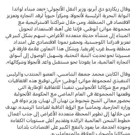
وقال ريكاردو دي أبريو، وزير النقل الأنجولي: «يعد ميناء لواندا
البوابة البحرية الرئيسية لأنجولا، ومركزاً حيوياً لرفد التجارة وتعزيز
الاقتصاد في المنطقة. ومن خلال شراكتنا الاستراتيجية مع
مجموعة موانئ أبوظبي، فإننا على أهبة الاستعداد لتحويل
الميناء إلى منشأة حديثة متعددة الأغراض، تسهم بشكل كبير في
تعزيز قدراتنا اللوجستية، وتحفيز نمونا الاقتصادي على امتداد
منطقة وسط غرب إفريقيا. ويشكل هذا التعاون علامة فارقة في
مسيرتنا نحو تحديث البنية التحتية، وتسهيل الوصول إلى أسواق
التجارة العالمية، ما يقودنا نحو مستقبل واعد لأنجولا وشركائها».
وقال الكابتن محمد جمعة الشامسي، العضو المنتدب والرئيس
التنفيذي لمجموعة موانئ أبوظبي: «يأتي توقيع هذه الاتفاقيات
اليوم مع شركائنا الأنجوليين، تنفيذاً للاتفاقية الإطارية التي
وقعتها المجموعة في العام الماضي مع الحكومة الأنجولية
بحضور معالي الشيخ شخبوط بن نهيان آل نهيان، وزير دولة في
وزارة الخارجية. وتماشياً مع الرؤية الثاقبة لقيادتنا الرشيدة، نهدف
من خلالها إلى تطوير المحطة متعددة الأغراض إلى جذب أعمال
خطوط الشحن العالمية الرائدة وتقديم أعلى مستويات الكفاءة
وجودة الخدمة، ما يعود بالنفع الكبير على اقتصادات بلداننا
وشركائنا وأصحاب العلاقة والمتعاملين».