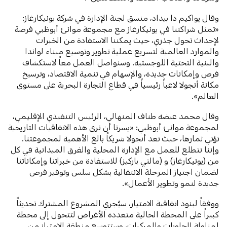
وقال يواكيم دا بيداد، منسق لجنة الإدارة في شركة يونيكارغاز:
«تمثل شراكتنا في يونيكارغاز مع مجموعة موانئ أبوظبي فرصة
لإحداث تحول جذري، حيث يمكننا الاستفادة من الخبرات
والموارد العالمية لتسريع عملية تطوير وتوسيع ميناء لواندا
والبنية التحتية اللوجستية. وسنواصل العمل معاً لاستكشاف
فرص وإمكانات جديدة، والإسهام في تنمية الاقتصاد، وترسيخ
مكانة أنجولا لاعباً رئيسياً في قطاع التجارة البحرية على مستوى
العالم».
وقال محمد عيضه طناف المنهالي، الرئيس التنفيذي الإقليمي،
لمجموعة موانئ أبوظبي: «يسرنا أن نرى هذه الاتفاقيات التاريخية
تؤتي ثمارها، حيث تعد أنجولا شريكاً بالغ الأهمية لمجموعتنا.
وإننا نتطلع للعمل مع الإدارة المحلية والفرق الميدانية في كل
من (يونيكارغاز) و (مالتي باركيز) للاستفادة من خبراتنا وإمكاناتنا
لضمان اجتياز المرحلة الانتقالية بشكل سلس وتوفير فرص
جديدة لنمو وتطوير الأعمال».
ووفقاً لبنود اتفاقية الامتياز، سيُجري المشروع المشترك تحديثاً
كبيراً على المحطة الحالية متعددة الأغراض لتتحول إلى محطة
لمناولة الحاويات والمركبات، وستتوسع منطقة الامتياز من