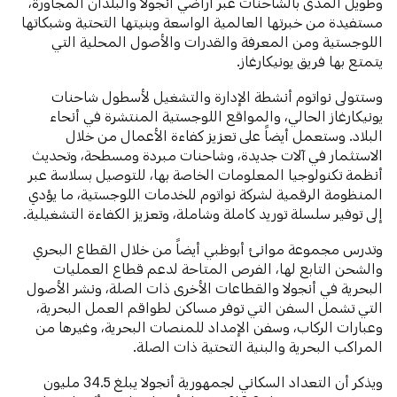
وطويل المدى بالشاحنات عبر أراضي أنجولا والبلدان المجاورة،
مستفيدة من خبرتها العالمية الواسعة وبنيتها التحتية وشبكاتها
اللوجستية ومن المعرفة والقدرات والأصول المحلية التي
يتمتع بها فريق يونيكارغاز.
وستتولى نواتوم أنشطة الإدارة والتشغيل لأسطول شاحنات
يونيكارغاز الحالي، والمواقع اللوجستية المنتشرة في أنحاء
البلاد. وستعمل أيضاً على تعزيز كفاءة الأعمال من خلال
الاستثمار في آلات جديدة، وشاحنات مبردة ومسطحة، وتحديث
أنظمة تكنولوجيا المعلومات الخاصة بها، للتوصيل بسلاسة عبر
المنظومة الرقمية لشركة نواتوم للخدمات اللوجستية، ما يؤدي
إلى توفير سلسلة توريد كاملة وشاملة، وتعزيز الكفاءة التشغيلية.
وتدرس مجموعة موانئ أبوظبي أيضاً من خلال القطاع البحري
والشحن التابع لها، الفرص المتاحة لدعم قطاع العمليات
البحرية في أنجولا والقطاعات الأخرى ذات الصلة، ونشر الأصول
التي تشمل السفن التي توفر مساكن لطواقم العمل البحرية،
وعبارات الركاب، وسفن الإمداد للمنصات البحرية، وغيرها من
المراكب البحرية والبنية التحتية ذات الصلة.
ويذكر أن التعداد السكاني لجمهورية أنجولا يبلغ 34.5 مليون